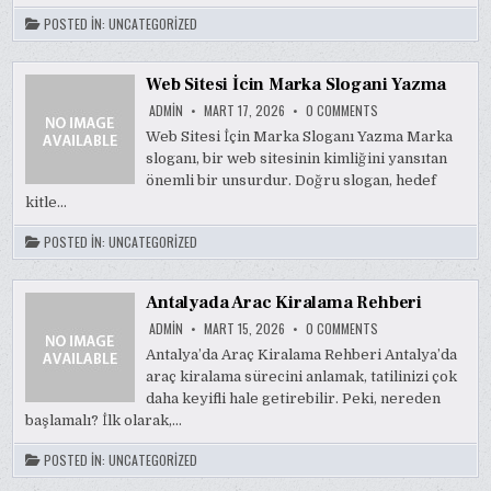
POSTED IN:
UNCATEGORIZED
Web Sitesi İcin Marka Slogani Yazma
ON
ADMIN
MART 17, 2026
0 COMMENTS
WEB
SITESI
Web Sitesi İçin Marka Sloganı Yazma Marka
İCIN
sloganı, bir web sitesinin kimliğini yansıtan
MARKA
SLOGANI
önemli bir unsurdur. Doğru slogan, hedef
YAZMA
kitle…
POSTED IN:
UNCATEGORIZED
Antalyada Arac Kiralama Rehberi
ON
ADMIN
MART 15, 2026
0 COMMENTS
ANTALYADA
ARAC
Antalya’da Araç Kiralama Rehberi Antalya’da
KIRALAMA
araç kiralama sürecini anlamak, tatilinizi çok
REHBERI
daha keyifli hale getirebilir. Peki, nereden
başlamalı? İlk olarak,…
POSTED IN:
UNCATEGORIZED