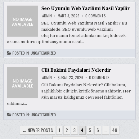
Seo Uyumlu Web Yazilimi Nasil Yapilir
ON
ADMIN
MART 3, 2026
0 COMMENTS
SEO
UYUMLU
SEO Uyumlu Web Yazılımı Nasıl Yapılır? Bu
WEB
makalede, SEO uyumlu web yazılımı
YAZILIMI
NASIL
oluşturmanın temel adımlarını keşfedecek,
YAPILIR
arama motoru optimizasyonunu nasıl…
POSTED IN:
UNCATEGORIZED
Cilt Bakimi Faydalari Nelerdir
ON
ADMIN
ŞUBAT 23, 2026
0 COMMENTS
CILT
BAKIMI
Cilt Bakımı Faydaları Nelerdir? Cilt bakımı,
FAYDALARI
sağlıklı bir cilt için kritik öneme sahiptir. Her
NELERDIR
gün maruz kaldığımız çevresel faktörler,
cildimizi…
POSTED IN:
UNCATEGORIZED
YAZI
← NEWER POSTS
1
2
3
4
5
6
…
49
SAYFALAMASI