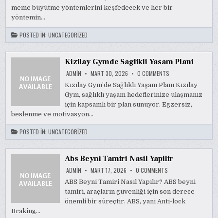
BUYUTME
meme büyütme yöntemlerini keşfedecek ve her bir
YONTEMLERI
yöntemin…
POSTED IN:
UNCATEGORIZED
Kizilay Gymde Saglikli Yasam Plani
ON
ADMIN
MART 30, 2026
0 COMMENTS
KIZILAY
GYMDE
Kızılay Gym’de Sağlıklı Yaşam Planı Kızılay
SAGLIKLI
Gym, sağlıklı yaşam hedeflerinize ulaşmanız
YASAM
PLANI
için kapsamlı bir plan sunuyor. Egzersiz,
beslenme ve motivasyon…
POSTED IN:
UNCATEGORIZED
Abs Beyni Tamiri Nasil Yapilir
ON
ADMIN
MART 17, 2026
0 COMMENTS
ABS
BEYNI
ABS Beyni Tamiri Nasıl Yapılır? ABS beyni
TAMIRI
tamiri, araçların güvenliği için son derece
NASIL
YAPILIR
önemli bir süreçtir. ABS, yani Anti-lock
Braking…