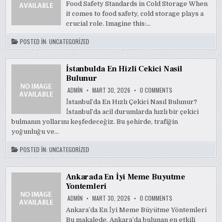
SAFETY
Food Safety Standards in Cold Storage When
STANDARDS
it comes to food safety, cold storage plays a
İN
COLD
crucial role. Imagine this:…
STORAGE
POSTED IN:
UNCATEGORIZED
İstanbulda En Hizli Cekici Nasil
Bulunur
ON
ADMIN
MART 30, 2026
0 COMMENTS
İSTANBULDA
EN
İstanbul’da En Hızlı Çekici Nasıl Bulunur?
HIZLI
İstanbul’da acil durumlarda hızlı bir çekici
CEKICI
NASIL
bulmanın yollarını keşfedeceğiz. Bu şehirde, trafiğin
BULUNUR
yoğunluğu ve…
POSTED IN:
UNCATEGORIZED
Ankarada En İyi Meme Buyutme
Yontemleri
ON
ADMIN
MART 30, 2026
0 COMMENTS
ANKARADA
EN
Ankara’da En İyi Meme Büyütme Yöntemleri
İYI
Bu makalede, Ankara’da bulunan en etkili
MEME