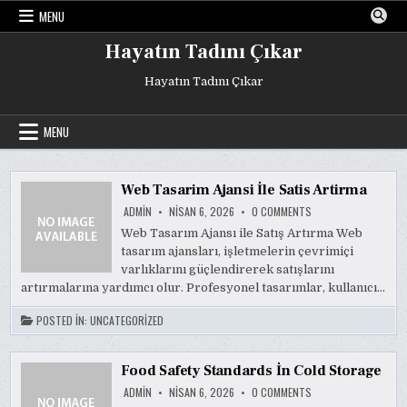
Skip
MENU
to
content
Hayatın Tadını Çıkar
Hayatın Tadını Çıkar
MENU
Web Tasarim Ajansi İle Satis Artirma
ON
ADMIN
NISAN 6, 2026
0 COMMENTS
WEB
TASARIM
Web Tasarım Ajansı ile Satış Artırma Web
AJANSI
tasarım ajansları, işletmelerin çevrimiçi
İLE
SATIS
varlıklarını güçlendirerek satışlarını
ARTIRMA
artırmalarına yardımcı olur. Profesyonel tasarımlar, kullanıcı…
POSTED IN:
UNCATEGORIZED
Food Safety Standards İn Cold Storage
ON
ADMIN
NISAN 6, 2026
0 COMMENTS
FOOD