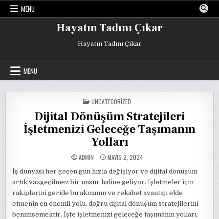
Skip
MENU
to
content
Hayatın Tadını Çıkar
Hayatın Tadını Çıkar
MENU
POSTED
UNCATEGORIZED
IN
Dijital Dönüşüm Stratejileri
İşletmenizi Geleceğe Taşımanın
Yolları
ADMIN
MAYIS 2, 2024
İş dünyası her geçen gün hızla değişiyor ve dijital dönüşüm
artık vazgeçilmez bir unsur haline geliyor. İşletmeler için
rakiplerini geride bırakmanın ve rekabet avantajı elde
etmenin en önemli yolu, doğru dijital dönüşüm stratejilerini
benimsemektir. İşte işletmenizi geleceğe taşımanın yolları: