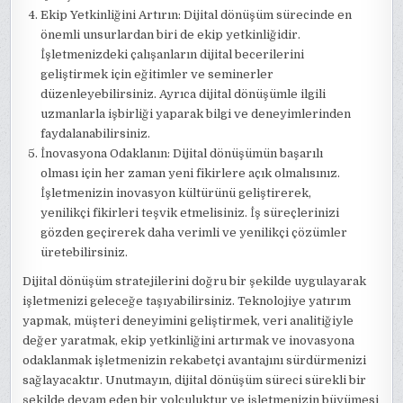
Ekip Yetkinliğini Artırın: Dijital dönüşüm sürecinde en
önemli unsurlardan biri de ekip yetkinliğidir.
İşletmenizdeki çalışanların dijital becerilerini
geliştirmek için eğitimler ve seminerler
düzenleyebilirsiniz. Ayrıca dijital dönüşümle ilgili
uzmanlarla işbirliği yaparak bilgi ve deneyimlerinden
faydalanabilirsiniz.
İnovasyona Odaklanın: Dijital dönüşümün başarılı
olması için her zaman yeni fikirlere açık olmalısınız.
İşletmenizin inovasyon kültürünü geliştirerek,
yenilikçi fikirleri teşvik etmelisiniz. İş süreçlerinizi
gözden geçirerek daha verimli ve yenilikçi çözümler
üretebilirsiniz.
Dijital dönüşüm stratejilerini doğru bir şekilde uygulayarak
işletmenizi geleceğe taşıyabilirsiniz. Teknolojiye yatırım
yapmak, müşteri deneyimini geliştirmek, veri analitiğiyle
değer yaratmak, ekip yetkinliğini artırmak ve inovasyona
odaklanmak işletmenizin rekabetçi avantajını sürdürmenizi
sağlayacaktır. Unutmayın, dijital dönüşüm süreci sürekli bir
şekilde devam eden bir yolculuktur ve işletmenizin büyümesi