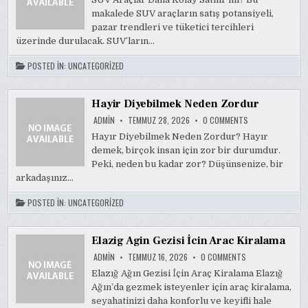
DAHA
makalede SUV araçların satış potansiyeli,
KOLAY
SATILIR
pazar trendleri ve tüketici tercihleri
MI
üzerinde durulacak. SUV’ların…
POSTED IN:
UNCATEGORIZED
Hayir Diyebilmek Neden Zordur
ON
ADMIN
TEMMUZ 28, 2026
0 COMMENTS
HAYIR
DIYEBILMEK
Hayır Diyebilmek Neden Zordur? Hayır
NEDEN
demek, birçok insan için zor bir durumdur.
ZORDUR
Peki, neden bu kadar zor? Düşünsenize, bir
arkadaşınız…
POSTED IN:
UNCATEGORIZED
Elazig Agin Gezisi İcin Arac Kiralama
ON
ADMIN
TEMMUZ 16, 2026
0 COMMENTS
ELAZIG
AGIN
Elazığ Ağın Gezisi İçin Araç Kiralama Elazığ
GEZISI
Ağın’da gezmek isteyenler için araç kiralama,
İCIN
ARAC
seyahatinizi daha konforlu ve keyifli hale
KIRALAMA