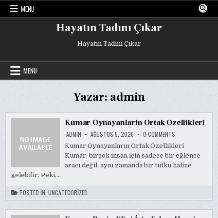
Skip
MENU
to
content
Hayatın Tadını Çıkar
Hayatın Tadını Çıkar
MENU
Yazar:
admin
Kumar Oynayanlarin Ortak Ozellikleri
ON
ADMIN
AĞUSTOS 5, 2026
0 COMMENTS
KUMAR
OYNAYANLARIN
Kumar Oynayanların Ortak Özellikleri
ORTAK
Kumar, birçok insan için sadece bir eğlence
OZELLIKLERI
aracı değil, aynı zamanda bir tutku haline
gelebilir. Peki,…
POSTED IN:
UNCATEGORIZED