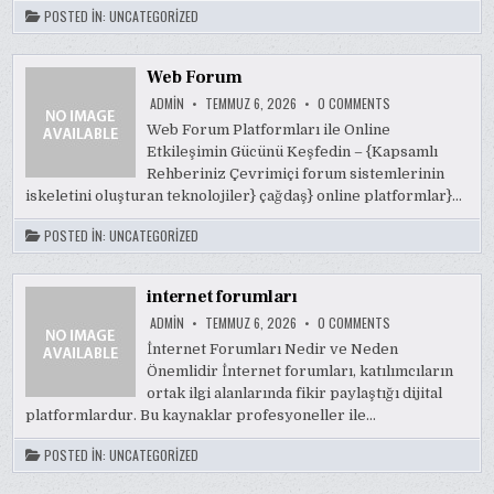
POSTED IN:
UNCATEGORIZED
Web Forum
ON
ADMIN
TEMMUZ 6, 2026
0 COMMENTS
WEB
FORUM
Web Forum Platformları ile Online
Etkileşimin Gücünü Keşfedin – {Kapsamlı
Rehberiniz Çevrimiçi forum sistemlerinin
iskeletini oluşturan teknolojiler} çağdaş} online platformlar}…
POSTED IN:
UNCATEGORIZED
internet forumları
ON
ADMIN
TEMMUZ 6, 2026
0 COMMENTS
INTERNET
FORUMLARI
İnternet Forumları Nedir ve Neden
Önemlidir İnternet forumları, katılımcıların
ortak ilgi alanlarında fikir paylaştığı dijital
platformlardur. Bu kaynaklar profesyoneller ile…
POSTED IN:
UNCATEGORIZED