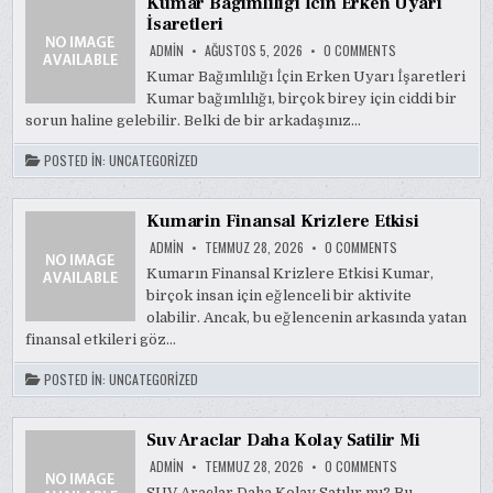
Kumar Bagimliligi İcin Erken Uyari
İsaretleri
ON
ADMIN
AĞUSTOS 5, 2026
0 COMMENTS
KUMAR
BAGIMLILIGI
Kumar Bağımlılığı İçin Erken Uyarı İşaretleri
İCIN
Kumar bağımlılığı, birçok birey için ciddi bir
ERKEN
UYARI
sorun haline gelebilir. Belki de bir arkadaşınız…
İSARETLERI
POSTED IN:
UNCATEGORIZED
Kumarin Finansal Krizlere Etkisi
ON
ADMIN
TEMMUZ 28, 2026
0 COMMENTS
KUMARIN
FINANSAL
Kumarın Finansal Krizlere Etkisi Kumar,
KRIZLERE
birçok insan için eğlenceli bir aktivite
ETKISI
olabilir. Ancak, bu eğlencenin arkasında yatan
finansal etkileri göz…
POSTED IN:
UNCATEGORIZED
Suv Araclar Daha Kolay Satilir Mi
ON
ADMIN
TEMMUZ 28, 2026
0 COMMENTS
SUV
ARACLAR
SUV Araçlar Daha Kolay Satılır mı? Bu