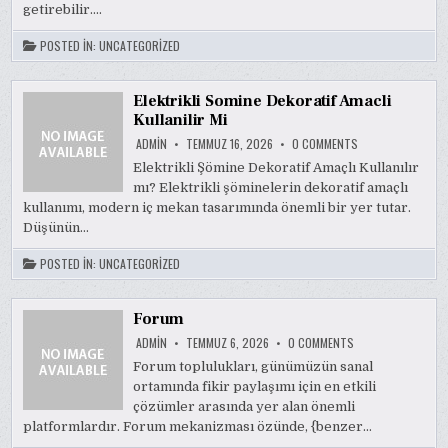
getirebilir….
POSTED IN:
UNCATEGORIZED
Elektrikli Somine Dekoratif Amacli
Kullanilir Mi
ON
ADMIN
TEMMUZ 16, 2026
0 COMMENTS
ELEKTRIKLI
SOMINE
Elektrikli Şömine Dekoratif Amaçlı Kullanılır
DEKORATIF
mı? Elektrikli şöminelerin dekoratif amaçlı
AMACLI
KULLANILIR
kullanımı, modern iç mekan tasarımında önemli bir yer tutar.
MI
Düşünün…
POSTED IN:
UNCATEGORIZED
Forum
ON
ADMIN
TEMMUZ 6, 2026
0 COMMENTS
FORUM
Forum toplulukları, günümüzün sanal
ortamında fikir paylaşımı için en etkili
çözümler arasında yer alan önemli
platformlardır. Forum mekanizması özünde, {benzer…