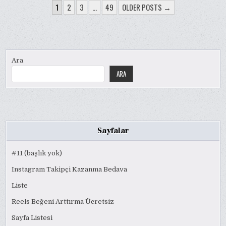
YAZI
1
2
3
…
49
OLDER POSTS →
SAYFALAMASI
Ara
ARA
Sayfalar
#11 (başlık yok)
Instagram Takipçi Kazanma Bedava
Liste
Reels Beğeni Arttırma Ücretsiz
Sayfa Listesi