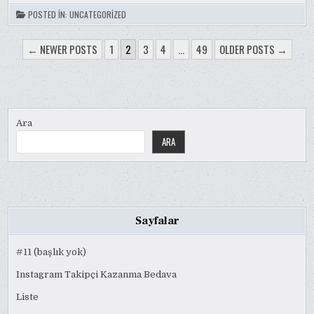
POSTED IN:
UNCATEGORIZED
YAZI
← NEWER POSTS
1
2
3
4
…
49
OLDER POSTS →
SAYFALAMASI
Ara
ARA
Sayfalar
#11 (başlık yok)
Instagram Takipçi Kazanma Bedava
Liste