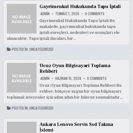
Gayrimenkul Hukukunda Tapu İptali
ON
ADMIN
TEMMUZ 1, 2026
0 COMMENTS
GAYRIMENKUL
HUKUKUNDA
Gayrimenkul Hukukunda Tapu İptali Bu
TAPU
makalede, gayrimenkul hukukunda tapu
İPTALI
iptali süreçleri, nedenleri ve sonuçları ele
alınacaktır. Tapu iptali davaları, bir…
POSTED IN:
UNCATEGORIZED
Ucuz Oyun Bilgisayari Toplama
Rehberi
ON
ADMIN
HAZIRAN 15, 2026
0 COMMENTS
UCUZ
OYUN
Ucuz Oyun Bilgisayarı Toplama Rehberi Bu
BILGISAYARI
rehber, bütçeye uygun bir oyun bilgisayarı
TOPLAMA
REHBERI
toplamak isteyenler için adım adım bir kılavuz sunmaktadır….
POSTED IN:
UNCATEGORIZED
Ankara Lenovo Servis Ssd Takma
İslemi