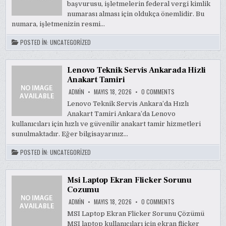
başvurusu, işletmelerin federal vergi kimlik
NASIL
YAPILIR
numarası alması için oldukça önemlidir. Bu
numara, işletmenizin resmi…
POSTED IN:
UNCATEGORIZED
Lenovo Teknik Servis Ankarada Hizli
Anakart Tamiri
ON
ADMIN
MAYIS 18, 2026
0 COMMENTS
LENOVO
TEKNIK
Lenovo Teknik Servis Ankara’da Hızlı
SERVIS
Anakart Tamiri Ankara’da Lenovo
ANKARADA
HIZLI
kullanıcıları için hızlı ve güvenilir anakart tamir hizmetleri
ANAKART
TAMIRI
sunulmaktadır. Eğer bilgisayarınız…
POSTED IN:
UNCATEGORIZED
Msi Laptop Ekran Flicker Sorunu
Cozumu
ON
ADMIN
MAYIS 18, 2026
0 COMMENTS
MSI
LAPTOP
MSI Laptop Ekran Flicker Sorunu Çözümü
EKRAN
MSI laptop kullanıcıları için ekran flicker
FLICKER