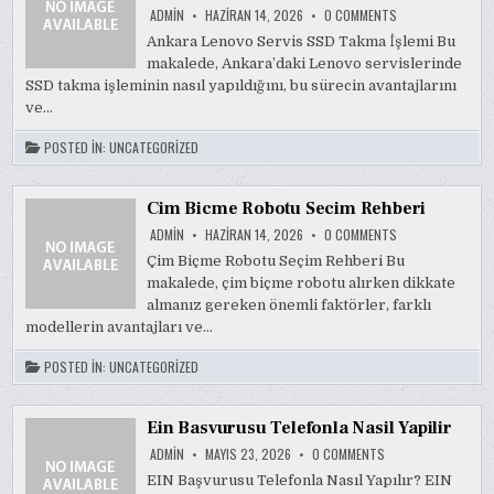
ON
ADMIN
HAZIRAN 14, 2026
0 COMMENTS
ANKARA
LENOVO
Ankara Lenovo Servis SSD Takma İşlemi Bu
SERVIS
makalede, Ankara’daki Lenovo servislerinde
SSD
TAKMA
SSD takma işleminin nasıl yapıldığını, bu sürecin avantajlarını
İSLEMI
ve…
POSTED IN:
UNCATEGORIZED
Cim Bicme Robotu Secim Rehberi
ON
ADMIN
HAZIRAN 14, 2026
0 COMMENTS
CIM
BICME
Çim Biçme Robotu Seçim Rehberi Bu
ROBOTU
makalede, çim biçme robotu alırken dikkate
SECIM
REHBERI
almanız gereken önemli faktörler, farklı
modellerin avantajları ve…
POSTED IN:
UNCATEGORIZED
Ein Basvurusu Telefonla Nasil Yapilir
ON
ADMIN
MAYIS 23, 2026
0 COMMENTS
EIN
BASVURUSU
EIN Başvurusu Telefonla Nasıl Yapılır? EIN
TELEFONLA