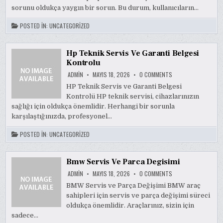
SORUNU
sorunu oldukça yaygın bir sorun. Bu durum, kullanıcıların…
COZUMU
POSTED IN:
UNCATEGORIZED
Hp Teknik Servis Ve Garanti Belgesi
Kontrolu
ON
ADMIN
MAYIS 18, 2026
0 COMMENTS
HP
TEKNIK
HP Teknik Servis ve Garanti Belgesi
SERVIS
Kontrolü HP teknik servisi, cihazlarınızın
VE
GARANTI
sağlığı için oldukça önemlidir. Herhangi bir sorunla
BELGESI
KONTROLU
karşılaştığınızda, profesyonel…
POSTED IN:
UNCATEGORIZED
Bmw Servis Ve Parca Degisimi
ON
ADMIN
MAYIS 18, 2026
0 COMMENTS
BMW
SERVIS
BMW Servis ve Parça Değişimi BMW araç
VE
sahipleri için servis ve parça değişimi süreci
PARCA
DEGISIMI
oldukça önemlidir. Araçlarınız, sizin için
sadece…