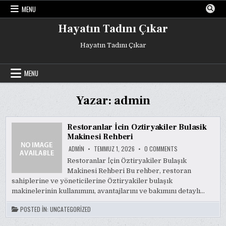
Skip
MENU
to
content
Hayatın Tadını Çıkar
Hayatın Tadını Çıkar
MENU
Yazar:
admin
Restoranlar İcin Oztiryakiler Bulasik
Makinesi Rehberi
ON
ADMIN
TEMMUZ 1, 2026
0 COMMENTS
RESTORANLAR
İCIN
Restoranlar İçin Öztiryakiler Bulaşık
OZTIRYAKILER
Makinesi Rehberi Bu rehber, restoran
BULASIK
MAKINESI
sahiplerine ve yöneticilerine Öztiryakiler bulaşık
REHBERI
makinelerinin kullanımını, avantajlarını ve bakımını detaylı…
POSTED IN:
UNCATEGORIZED