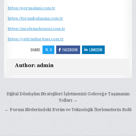
https://gorusalani.com.tr
https://forumbulusma.com.tr
https://incelemekosesi.com.tr
https://yatirimharitasi.com.tr
SHARE:
X
FACEBOOK
LINKEDIN
Author:
admin
Yazı
Dijital Dönüşüm Stratejileri İşletmenizi Geleceğe Taşımanın
gezinmesi
Yolları →
← Forum Sitelerindeki Evrim ve Teknolojik İlerlemelerin Rolü