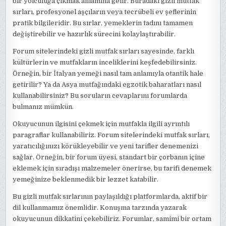
bir yolculuğa çıkmak anlamına gelir. Buradaki gizli mutfak
sırları, profesyonel aşçıların veya tecrübeli ev şeflerinin
pratik bilgileridir. Bu sırlar, yemeklerin tadını tamamen
değiştirebilir ve hazırlık sürecini kolaylaştırabilir.
Forum sitelerindeki gizli mutfak sırları sayesinde, farklı
kültürlerin ve mutfakların inceliklerini keşfedebilirsiniz.
Örneğin, bir İtalyan yemeği nasıl tam anlamıyla otantik hale
getirilir? Ya da Asya mutfağındaki egzotik baharatları nasıl
kullanabilirsiniz? Bu soruların cevaplarını forumlarda
bulmanız mümkün.
Okuyucunun ilgisini çekmek için mutfakla ilgili ayrıntılı
paragraflar kullanabiliriz. Forum sitelerindeki mutfak sırları,
yaratıcılığınızı körükleyebilir ve yeni tarifler denemenizi
sağlar. Örneğin, bir forum üyesi, standart bir çorbanın içine
eklemek için sıradışı malzemeler önerirse, bu tarifi denemek
yemeğinize beklenmedik bir lezzet katabilir.
Bu gizli mutfak sırlarının paylaşıldığı platformlarda, aktif bir
dil kullanmamız önemlidir. Konuşma tarzında yazarak
okuyucunun dikkatini çekebiliriz. Forumlar, samimi bir ortam