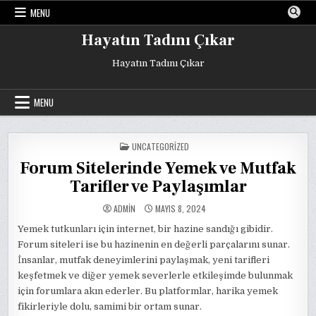
Skip
MENU
to
content
Hayatın Tadını Çıkar
Hayatın Tadını Çıkar
MENU
POSTED
UNCATEGORIZED
IN
Forum Sitelerinde Yemek ve Mutfak
Tarifler ve Paylaşımlar
ADMIN
MAYIS 8, 2024
Yemek tutkunları için internet, bir hazine sandığı gibidir.
Forum siteleri ise bu hazinenin en değerli parçalarını sunar.
İnsanlar, mutfak deneyimlerini paylaşmak, yeni tarifleri
keşfetmek ve diğer yemek severlerle etkileşimde bulunmak
için forumlara akın ederler. Bu platformlar, harika yemek
fikirleriyle dolu, samimi bir ortam sunar.