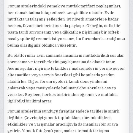
Forum sitelerindeki yemek ve mutfak tarifleri paylaşımları,
her damak tadına hitap edecek zenginlikte olabilir. Evde
mutfakta ustalaşmış şeflerden, iyi niyetli amatörlere kadar
herkes, favori tariflerini burada paylaşır. Örneğin, nefis bir
pasta tarifi arıyorsanız veya dikkatlice pişirilmiş bir biftek
nasıl yapılır öğrenmek istiyorsanız, bu forumlarda aradığınızı
bulma olasılığınız oldukça yüksektir.
Bu platformlar aynı zamanda insanların mutfakla ilgili sorular
sormasına ve tecrübelerini paylaşmasına da olanak tanır.
Acemi aşçılar, pişirme teknikleri, malzemelerin yerine geçen
alternatifler veya servis önerileri gibi konularda yardım
alabilirler. Diğer forum üyeleri, kendi deneyimlerini
anlatarak veya tavsiyelerde bulunarak bu sorulara cevap
verirler. Böylece, herkes birbirinden öğrenir ve mutfakla
ilgili bilgi birikimi artar.
Forum sitelerinin sunduğu fırsatlar sadece tariflerle sınırlı
değildir. Çevrimiçi yemek toplulukları, düzenledikleri
etkinlikler ve yarışmalar aracılığıyla da insanları bir araya
getirir. Yemek fotoğrafı yarışmaları, tematik tartışma