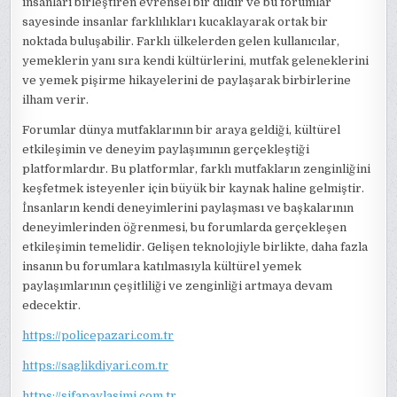
insanları birleştiren evrensel bir dildir ve bu forumlar
sayesinde insanlar farklılıkları kucaklayarak ortak bir
noktada buluşabilir. Farklı ülkelerden gelen kullanıcılar,
yemeklerin yanı sıra kendi kültürlerini, mutfak geleneklerini
ve yemek pişirme hikayelerini de paylaşarak birbirlerine
ilham verir.
Forumlar dünya mutfaklarının bir araya geldiği, kültürel
etkileşimin ve deneyim paylaşımının gerçekleştiği
platformlardır. Bu platformlar, farklı mutfakların zenginliğini
keşfetmek isteyenler için büyük bir kaynak haline gelmiştir.
İnsanların kendi deneyimlerini paylaşması ve başkalarının
deneyimlerinden öğrenmesi, bu forumlarda gerçekleşen
etkileşimin temelidir. Gelişen teknolojiyle birlikte, daha fazla
insanın bu forumlara katılmasıyla kültürel yemek
paylaşımlarının çeşitliliği ve zenginliği artmaya devam
edecektir.
https://policepazari.com.tr
https://saglikdiyari.com.tr
https://sifapaylasimi.com.tr