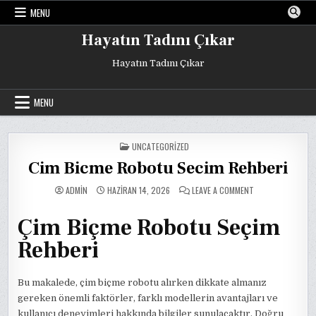
Skip
MENU
to
content
Hayatın Tadını Çıkar
Hayatın Tadını Çıkar
MENU
POSTED
UNCATEGORIZED
IN
Cim Bicme Robotu Secim Rehberi
ON
ADMIN
HAZIRAN 14, 2026
LEAVE A COMMENT
CIM
BICME
ROBOTU
Çim Biçme Robotu Seçim
SECIM
REHBERI
Rehberi
Bu makalede, çim biçme robotu alırken dikkate almanız
gereken önemli faktörler, farklı modellerin avantajları ve
kullanıcı deneyimleri hakkında bilgiler sunulacaktır. Doğru