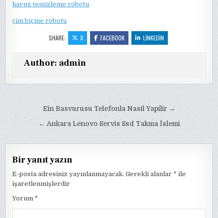
havuz temizleme robotu
çim biçme robotu
SHARE:
X
FACEBOOK
LINKEDIN
Author:
admin
Yazı
Ein Basvurusu Telefonla Nasil Yapilir →
gezinmesi
← Ankara Lenovo Servis Ssd Takma İslemi
Bir yanıt yazın
E-posta adresiniz yayınlanmayacak.
Gerekli alanlar
*
ile
işaretlenmişlerdir
Yorum
*