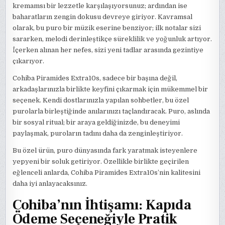
kremamsı bir lezzetle karşılaşıyorsunuz; ardından ise
baharatların zengin dokusu devreye giriyor. Kavramsal
olarak, bu puro bir müzik eserine benziyor; ilk notalar sizi
sararken, melodi derinleştikçe süreklilik ve yoğunluk artıyor.
İçerken alınan her nefes, sizi yeni tadlar arasında gezintiye
çıkarıyor.
Cohiba Piramides Extra10s, sadece bir başına değil,
arkadaşlarınızla birlikte keyfini çıkarmak için mükemmel bir
seçenek. Kendi dostlarınızla yapılan sohbetler, bu özel
purolarla birleştiğinde anılarınızı taçlandıracak. Puro, aslında
bir sosyal ritual; bir araya geldiğinizde, bu deneyimi
paylaşmak, puroların tadını daha da zenginleştiriyor.
Bu özel ürün, puro dünyasında fark yaratmak isteyenlere
yepyeni bir soluk getiriyor. Özellikle birlikte geçirilen
eğlenceli anlarda, Cohiba Piramides Extra10s’nin kalitesini
daha iyi anlayacaksınız.
Cohiba’nın İhtişamı: Kapıda
Ödeme Seçeneğiyle Pratik