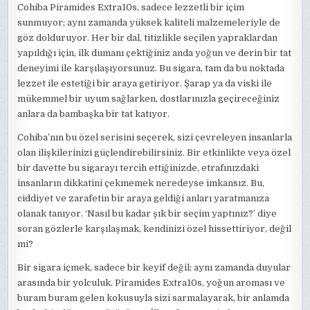
Cohiba Piramides Extra10s, sadece lezzetli bir içim
sunmuyor; aynı zamanda yüksek kaliteli malzemeleriyle de
göz dolduruyor. Her bir dal, titizlikle seçilen yapraklardan
yapıldığı için, ilk dumanı çektiğiniz anda yoğun ve derin bir tat
deneyimi ile karşılaşıyorsunuz. Bu sigara, tam da bu noktada
lezzet ile estetiği bir araya getiriyor. Şarap ya da viski ile
mükemmel bir uyum sağlarken, dostlarınızla geçireceğiniz
anlara da bambaşka bir tat katıyor.
Cohiba’nın bu özel serisini seçerek, sizi çevreleyen insanlarla
olan ilişkilerinizi güçlendirebilirsiniz. Bir etkinlikte veya özel
bir davette bu sigarayı tercih ettiğinizde, etrafınızdaki
insanların dikkatini çekmemek neredeyse imkansız. Bu,
ciddiyet ve zarafetin bir araya geldiği anları yaratmanıza
olanak tanıyor. ‘Nasıl bu kadar şık bir seçim yaptınız?’ diye
soran gözlerle karşılaşmak, kendinizi özel hissettiriyor, değil
mi?
Bir sigara içmek, sadece bir keyif değil; aynı zamanda duyular
arasında bir yolculuk. Piramides Extra10s, yoğun aroması ve
buram buram gelen kokusuyla sizi sarmalayarak, bir anlamda