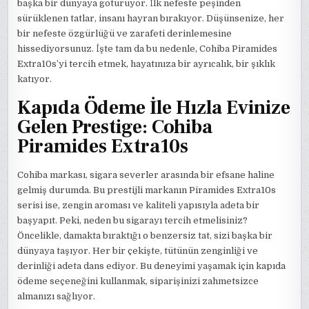
başka bir dünyaya götürüyor. İlk nefeste peşinden
sürüklenen tatlar, insanı hayran bırakıyor. Düşünsenize, her
bir nefeste özgürlüğü ve zarafeti derinlemesine
hissediyorsunuz. İşte tam da bu nedenle, Cohiba Piramides
Extra10s’yi tercih etmek, hayatınıza bir ayrıcalık, bir şıklık
katıyor.
Kapıda Ödeme İle Hızla Evinize
Gelen Prestige: Cohiba
Piramides Extra10s
Cohiba markası, sigara severler arasında bir efsane haline
gelmiş durumda. Bu prestijli markanın Piramides Extra10s
serisi ise, zengin aroması ve kaliteli yapısıyla adeta bir
başyapıt. Peki, neden bu sigarayı tercih etmelisiniz?
Öncelikle, damakta bıraktığı o benzersiz tat, sizi başka bir
dünyaya taşıyor. Her bir çekişte, tütünün zenginliği ve
derinliği adeta dans ediyor. Bu deneyimi yaşamak için kapıda
ödeme seçeneğini kullanmak, siparişinizi zahmetsizce
almanızı sağlıyor.