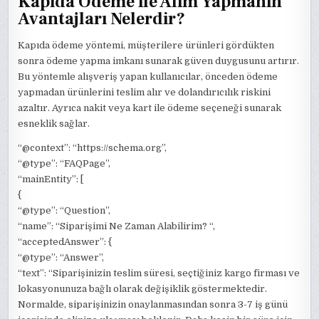
Kapıda Ödeme ile Alım Yapmanın
Avantajları Nelerdir?
Kapıda ödeme yöntemi, müşterilere ürünleri gördükten
sonra ödeme yapma imkanı sunarak güven duygusunu artırır.
Bu yöntemle alışveriş yapan kullanıcılar, önceden ödeme
yapmadan ürünlerini teslim alır ve dolandırıcılık riskini
azaltır. Ayrıca nakit veya kart ile ödeme seçeneği sunarak
esneklik sağlar.
“@context”: “https://schema.org”,
“@type”: “FAQPage”,
“mainEntity”: [
{
“@type”: “Question”,
“name”: “Siparişimi Ne Zaman Alabilirim? “,
“acceptedAnswer”: {
“@type”: “Answer”,
“text”: “Siparişinizin teslim süresi, seçtiğiniz kargo firması ve
lokasyonunuza bağlı olarak değişiklik göstermektedir.
Normalde, siparişinizin onaylanmasından sonra 3-7 iş günü