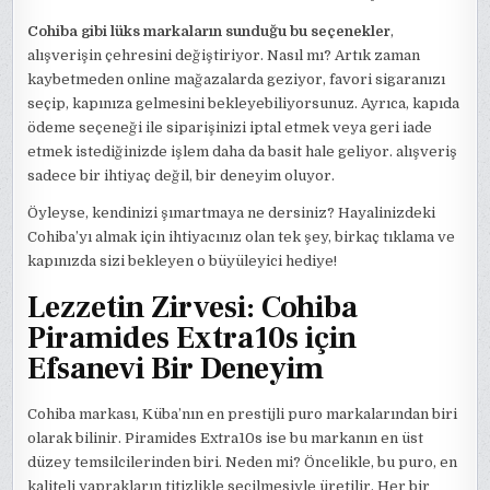
Cohiba gibi lüks markaların sunduğu bu seçenekler
,
alışverişin çehresini değiştiriyor. Nasıl mı? Artık zaman
kaybetmeden online mağazalarda geziyor, favori sigaranızı
seçip, kapınıza gelmesini bekleyebiliyorsunuz. Ayrıca, kapıda
ödeme seçeneği ile siparişinizi iptal etmek veya geri iade
etmek istediğinizde işlem daha da basit hale geliyor. alışveriş
sadece bir ihtiyaç değil, bir deneyim oluyor.
Öyleyse, kendinizi şımartmaya ne dersiniz? Hayalinizdeki
Cohiba’yı almak için ihtiyacınız olan tek şey, birkaç tıklama ve
kapınızda sizi bekleyen o büyüleyici hediye!
Lezzetin Zirvesi: Cohiba
Piramides Extra10s için
Efsanevi Bir Deneyim
Cohiba markası, Küba’nın en prestijli puro markalarından biri
olarak bilinir. Piramides Extra10s ise bu markanın en üst
düzey temsilcilerinden biri. Neden mi? Öncelikle, bu puro, en
kaliteli yaprakların titizlikle seçilmesiyle üretilir. Her bir