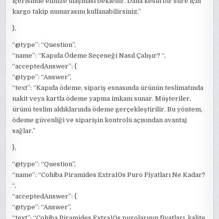
içerisinde elinize ulaşması beklenir. Daha kesin bir süre için
kargo takip numarasını kullanabilirsiniz.”
},
“@type”: “Question”,
“name”: “Kapıda Ödeme Seçeneği Nasıl Çalışır? “,
“acceptedAnswer”: {
“@type”: “Answer”,
“text”: “Kapıda ödeme, sipariş esnasında ürünün teslimatında
nakit veya kartla ödeme yapma imkanı sunar. Müşteriler,
ürünü teslim aldıklarında ödeme gerçekleştirilir. Bu yöntem,
ödeme güvenliği ve siparişin kontrolü açısından avantaj
sağlar.”
},
“@type”: “Question”,
“name”: “Cohiba Piramides Extra10s Puro Fiyatları Ne Kadar?
“,
“acceptedAnswer”: {
“@type”: “Answer”,
“text”: “Cohiba Piramides Extra10s purolarının fiyatları, kalite