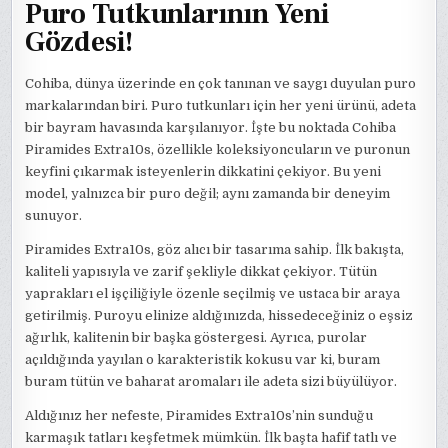
Puro Tutkunlarının Yeni
Gözdesi!
Cohiba, dünya üzerinde en çok tanınan ve saygı duyulan puro
markalarından biri. Puro tutkunları için her yeni ürünü, adeta
bir bayram havasında karşılanıyor. İşte bu noktada Cohiba
Piramides Extra10s, özellikle koleksiyoncuların ve puronun
keyfini çıkarmak isteyenlerin dikkatini çekiyor. Bu yeni
model, yalnızca bir puro değil; aynı zamanda bir deneyim
sunuyor.
Piramides Extra10s, göz alıcı bir tasarıma sahip. İlk bakışta,
kaliteli yapısıyla ve zarif şekliyle dikkat çekiyor. Tütün
yaprakları el işçiliğiyle özenle seçilmiş ve ustaca bir araya
getirilmiş. Puroyu elinize aldığınızda, hissedeceğiniz o eşsiz
ağırlık, kalitenin bir başka göstergesi. Ayrıca, purolar
açıldığında yayılan o karakteristik kokusu var ki, buram
buram tütün ve baharat aromaları ile adeta sizi büyülüyor.
Aldığınız her nefeste, Piramides Extra10s’nin sunduğu
karmaşık tatları keşfetmek mümkün. İlk başta hafif tatlı ve