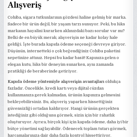
Alışveriş
Cohiba, sigara tutkunlarının gözdesi haline gelmiş bir marka.
Sadece bir ürün değil, bir yaşam tarzı sunuyor. Peki, bu lüks
markanın hayalini kurarken aklınızdaki bazı sorular var mı?
Belki de en büyük merak; alışverişin ne kadar kolay hale
geldiği. İşte burada kapıda ödeme seçeneği devreye giriyor.
Düşünün, internetteki o çok beğendiğiniz Cohiba paketini
sepetinize attınız. Hepsi bu kadar basit! Kapınıza gelen o
elegan kutu, lüks bir deneyim sunarken, aynı zamanda
pratikliği de beraberinde getiriyor.
Kapıda ödeme yöntemiyle alışverişin avantajları
oldukça
fazladır. Öncelikle, kredi kartı veya dijital cüzdan
kullanmanıza gerek kalmadan, ürünün kapınıza gelmesini
bekleyebilirsiniz. Bu, alışveriş yaparken hissettiğiniz
güvensizliği ortadan kaldırıyor. Hangi ürünün gerçekten
istediğiniz gibi olduğunu görmek, sizin için bir rahatlık
oluşturuyor. Ayrıca, birçok kişi için kapıda ödeme, daha iyi bir
bütçe yönetimi sağlayabilir. Ödenecek toplam tutarı görmek,
harcamalarınıza dair daha fazla kontrol hissettiriyor.