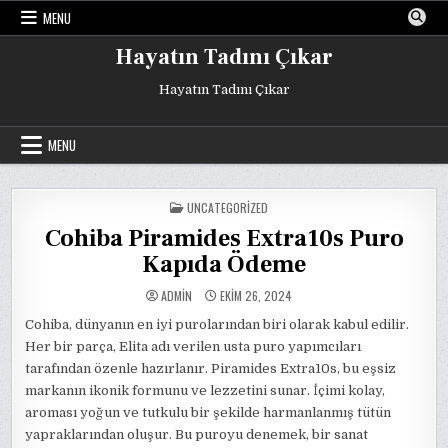
Skip
MENU
to
content
Hayatın Tadını Çıkar
Hayatın Tadını Çıkar
MENU
POSTED
UNCATEGORIZED
IN
Cohiba Piramides Extra10s Puro
Kapıda Ödeme
ADMIN
EKIM 26, 2024
Cohiba, dünyanın en iyi purolarından biri olarak kabul edilir.
Her bir parça, Elita adı verilen usta puro yapımcıları
tarafından özenle hazırlanır. Piramides Extra10s, bu eşsiz
markanın ikonik formunu ve lezzetini sunar. İçimi kolay,
aroması yoğun ve tutkulu bir şekilde harmanlanmış tütün
yapraklarından oluşur. Bu puroyu denemek, bir sanat