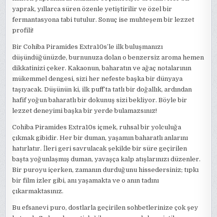
yaprak, yıllarca süren özenle yetiştirilir ve özel bir
fermantasyona tabi tutulur. Sonuç ise muhteşem bir lezzet
profili!
Bir Cohiba Piramides Extra10s’le ilk buluşmanızı
düşündüğünüzde, burnunuza dolan o benzersiz aroma hemen
dikkatinizi çeker. Kakaonun, baharatın ve ağaç notalarının
mükemmel dengesi, sizi her nefeste başka bir dünyaya
taşıyacak. Düşünün ki, ilk puff’ta tatlı bir doğallık, ardından
hafif yoğun baharatlı bir dokunuş sizi bekliyor. Böyle bir
lezzet deneyimi başka bir yerde bulamazsınız!
Cohiba Piramides Extra10s içmek, ruhsal bir yolculuğa
çıkmak gibidir. Her bir duman, yaşamın baharatlı anlarını
hatırlatır. İleri geri savrulacak şekilde bir süre geçirilen
başta yoğunlaşmış duman, yavaşça kalp atışlarınızı düzenler.
Bir puroyu içerken, zamanın durduğunu hissedersiniz; tıpkı
bir film izler gibi, anı yaşamakta ve o anın tadını
çıkarmaktasınız.
Bu efsanevi puro, dostlarla geçirilen sohbetlerinize çok şey