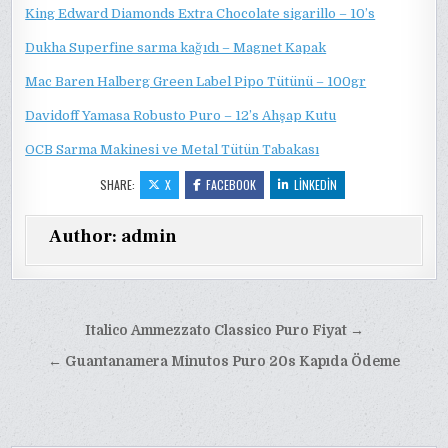
King Edward Diamonds Extra Chocolate sigarillo – 10’s
Dukha Superfine sarma kağıdı – Magnet Kapak
Mac Baren Halberg Green Label Pipo Tütünü – 100gr
Davidoff Yamasa Robusto Puro – 12’s Ahşap Kutu
OCB Sarma Makinesi ve Metal Tütün Tabakası
SHARE:
X
FACEBOOK
LINKEDIN
Author:
admin
Yazı
Italico Ammezzato Classico Puro Fiyat →
gezinmesi
← Guantanamera Minutos Puro 20s Kapıda Ödeme