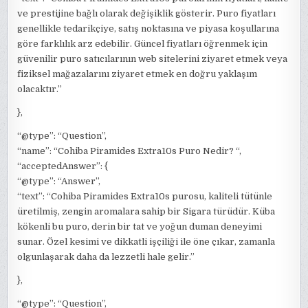
ve prestijine bağlı olarak değişiklik gösterir. Puro fiyatları
genellikle tedarikçiye, satış noktasına ve piyasa koşullarına
göre farklılık arz edebilir. Güncel fiyatları öğrenmek için
güvenilir puro satıcılarının web sitelerini ziyaret etmek veya
fiziksel mağazalarını ziyaret etmek en doğru yaklaşım
olacaktır.”
},
“@type”: “Question”,
“name”: “Cohiba Piramides Extra10s Puro Nedir? “,
“acceptedAnswer”: {
“@type”: “Answer”,
“text”: “Cohiba Piramides Extra10s purosu, kaliteli tütünle
üretilmiş, zengin aromalara sahip bir Sigara türüdür. Küba
kökenli bu puro, derin bir tat ve yoğun duman deneyimi
sunar. Özel kesimi ve dikkatli işçiliği ile öne çıkar, zamanla
olgunlaşarak daha da lezzetli hale gelir.”
},
“@type”: “Question”,