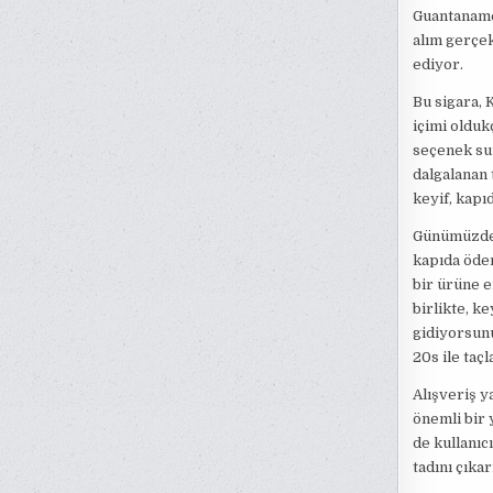
Guantaname
alım gerçek
ediyor.
Bu sigara, 
içimi olduk
seçenek sun
dalgalanan 
keyif, kapı
Günümüzde,
kapıda ödem
bir ürüne e
birlikte, k
gidiyorsunu
20s ile taç
Alışveriş 
önemli bir 
de kullanıc
tadını çıka