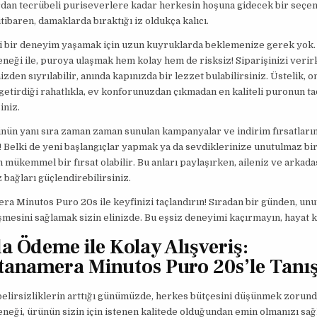
dan tecrübeli puriseverlere kadar herkesin hoşuna gidecek bir seçen
ibaren, damaklarda bıraktığı iz oldukça kalıcı.
fli bir deneyim yaşamak için uzun kuyruklarda beklemenize gerek yok.
eği ile, puroya ulaşmak hem kolay hem de risksiz! Siparişinizi verir
zden sıyrılabilir, anında kapınızda bir lezzet bulabilirsiniz. Üstelik, o
 getirdiği rahatlıkla, ev konforunuzdan çıkmadan en kaliteli puronun ta
iniz.
nün yanı sıra zaman zaman sunulan kampanyalar ve indirim fırsatların
 Belki de yeni başlangıçlar yapmak ya da sevdiklerinize unutulmaz bi
 mükemmel bir fırsat olabilir. Bu anları paylaşırken, aileniz ve arkada
 bağları güçlendirebilirsiniz.
a Minutos Puro 20s ile keyfinizi taçlandırın! Sıradan bir günden, unu
mesini sağlamak sizin elinizde. Bu eşsiz deneyimi kaçırmayın, hayat k
a Ödeme ile Kolay Alışveriş:
anamera Minutos Puro 20s’le Tanış
elirsizliklerin arttığı günümüzde, herkes bütçesini düşünmek zorund
eği, ürünün sizin için istenen kalitede olduğundan emin olmanızı sağ