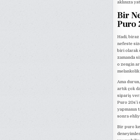
aklınıza yat
Bir N
Puro 
Hadi, biraz
nefeste si
biri olarak
zamanda siz
o zengin ar
melankolik 
Ama durun, 
artık çok d
sipariş ver
Puro 20s’i 
yapmanın ta
sonra ehliy
Bir puro ke
deneyimleme