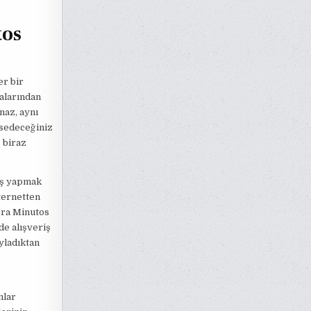
tos
er bir
alarından
maz, aynı
issedeceğiniz
 biraz
riş yapmak
ternetten
era Minutos
de alışveriş
yladıktan
nlar