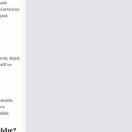
aşam
i artırıyor.
eşsiz
rün, doğal
afif ve
rasında
ava
aklık
ldır?