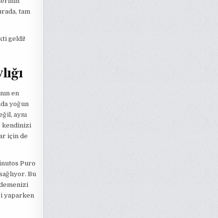
lerinin
urada, tam
ti geldi!
lığı
nın en
ında yoğun
ğil, aynı
e kendinizi
ar için de
inutos Puro
sağlıyor. Bu
 ödemenizi
zi yaparken