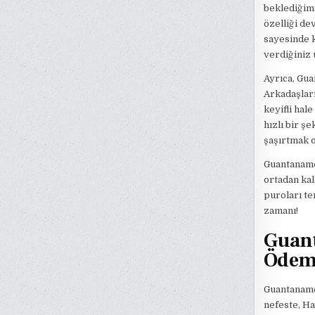
beklediğim
özelliği de
sayesinde k
verdiğiniz 
Ayrıca, Gu
Arkadaşları
keyifli hale
hızlı bir ş
şaşırtmak ol
Guantanamer
ortadan kal
puroları te
zamanı!
Guant
Ödeme
Guantanamer
nefeste, Ha