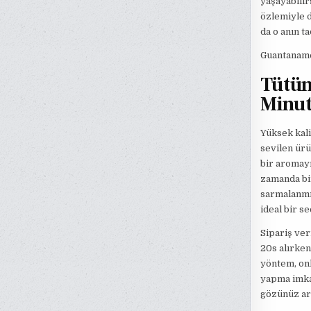
yaşayabilir
özlemiyle d
da o anın ta
Guantanamer
Tütün
Minut
Yüksek kali
sevilen ürü
bir aromayı
zamanda bir
sarmalanmış
ideal bir s
Sipariş ve
20s alırken
yöntem, onl
yapma imkan
gözünüz ar