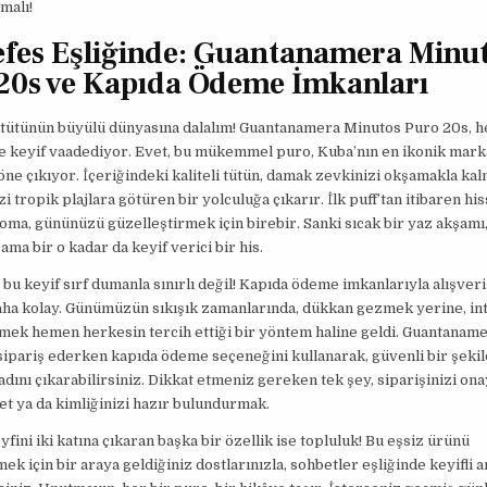
malı!
efes Eşliğinde: Guantanamera Minu
20s ve Kapıda Ödeme İmkanları
 tütünün büyülü dünyasına dalalım! Guantanamera Minutos Puro 20s, h
ze keyif vaadediyor. Evet, bu mükemmel puro, Kuba’nın en ikonik mark
 öne çıkıyor. İçeriğindeki kaliteli tütün, damak zevkinizi okşamakla kal
i tropik plajlara götüren bir yolculuğa çıkarır. İlk puff’tan itibaren h
oma, gününüzü güzelleştirmek için birebir. Sanki sıcak bir yaz akşamı,
ama bir o kadar da keyif verici bir his.
bu keyif sırf dumanla sınırlı değil! Kapıda ödeme imkanlarıyla alışve
aha kolay. Günümüzün sıkışık zamanlarında, dükkan gezmek yerine, in
mek hemen herkesin tercih ettiği bir yöntem haline geldi. Guantanam
sipariş ederken kapıda ödeme seçeneğini kullanarak, güvenli bir şekil
dını çıkarabilirsiniz. Dikkat etmeniz gereken tek şey, siparişinizi ona
et ya da kimliğinizi hazır bulundurmak.
yfini iki katına çıkaran başka bir özellik ise topluluk! Bu eşsiz ürünü
k için bir araya geldiğiniz dostlarınızla, sohbetler eşliğinde keyifli a