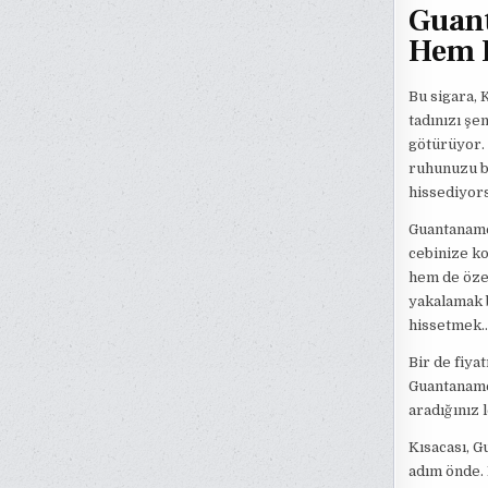
Guant
Hem L
Bu sigara, 
tadınızı şe
götürüyor. 
ruhunuzu be
hissediyor
Guantanamer
cebinize ko
hem de özel
yakalamak b
hissetmek… 
Bir de fiya
Guantanamer
aradığınız 
Kısacası, G
adım önde. 