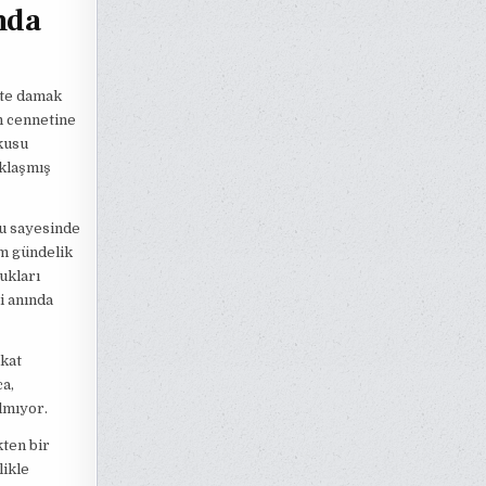
nda
este damak
n cennetine
kusu
aklaşmış
tu sayesinde
em gündelik
ukları
i anında
akat
a,
lmıyor.
kten bir
likle