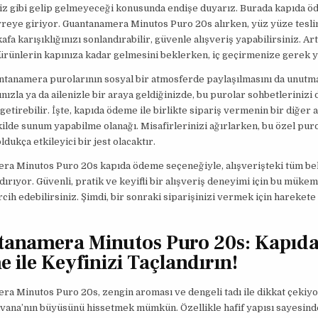
iz gibi gelip gelmeyeceği konusunda endişe duyarız. Burada kapıda 
vreye giriyor. Guantanamera Minutos Puro 20s alırken, yüz yüze tesli
afa karışıklığınızı sonlandırabilir, güvenle alışveriş yapabilirsiniz. Art
ürünlerin kapınıza kadar gelmesini beklerken, iç geçirmenize gerek y
antanamera purolarının sosyal bir atmosferde paylaşılmasını da unut
nızla ya da ailenizle bir araya geldiğinizde, bu purolar sohbetlerinizi 
 getirebilir. İşte, kapıda ödeme ile birlikte sipariş vermenin bir diğer a
ekilde sunum yapabilme olanağı. Misafirlerinizi ağırlarken, bu özel puro
dukça etkileyici bir jest olacaktır.
a Minutos Puro 20s kapıda ödeme seçeneğiyle, alışverişteki tüm beli
dırıyor. Güvenli, pratik ve keyifli bir alışveriş deneyimi için bu müke
rcih edebilirsiniz. Şimdi, bir sonraki siparişinizi vermek için hareket
anamera Minutos Puro 20s: Kapıd
 ile Keyfinizi Taçlandırın!
a Minutos Puro 20s, zengin aroması ve dengeli tadı ile dikkat çekiyo
vana’nın büyüsünü hissetmek mümkün. Özellikle hafif yapısı sayesind