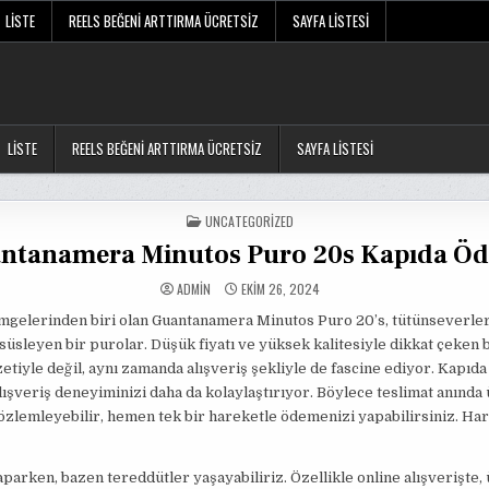
LISTE
REELS BEĞENI ARTTIRMA ÜCRETSIZ
SAYFA LISTESI
LISTE
REELS BEĞENI ARTTIRMA ÜCRETSIZ
SAYFA LISTESI
POSTED
UNCATEGORIZED
IN
ntanamera Minutos Puro 20s Kapıda Ö
ADMIN
EKIM 26, 2024
imgelerinden biri olan Guantanamera Minutos Puro 20’s, tütünseverle
 süsleyen bir purolar. Düşük fiyatı ve yüksek kalitesiyle dikkat çeken 
etiyle değil, aynı zamanda alışveriş şekliyle de fascine ediyor. Kapıd
lışveriş deneyiminizi daha da kolaylaştırıyor. Böylece teslimat anında
gözlemleyebilir, hemen tek bir hareketle ödemenizi yapabilirsiniz. Har
aparken, bazen tereddütler yaşayabiliriz. Özellikle online alışverişte,