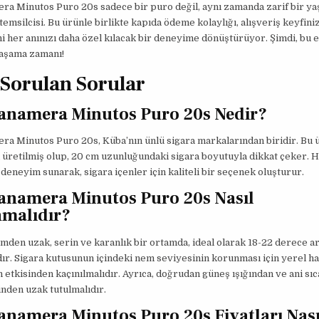
ra Minutos Puro 20s sadece bir puro değil, aynı zamanda zarif bir y
temsilcisi. Bu ürünle birlikte kapıda ödeme kolaylığı, alışveriş keyfiniz
i her anınızı daha özel kılacak bir deneyime dönüştürüyor. Şimdi, bu 
aşama zamanı!
 Sorulan Sorular
anamera Minutos Puro 20s Nedir?
a Minutos Puro 20s, Küba’nın ünlü sigara markalarından biridir. Bu ü
üretilmiş olup, 20 cm uzunluğundaki sigara boyutuyla dikkat çeker. H
r deneyim sunarak, sigara içenler için kaliteli bir seçenek oluşturur.
anamera Minutos Puro 20s Nasıl
nmalıdır?
mden uzak, serin ve karanlık bir ortamda, ideal olarak 18-22 derece a
ır. Sigara kutusunun içindeki nem seviyesinin korunması için yerel h
n etkisinden kaçınılmalıdır. Ayrıca, doğrudan güneş ışığından ve ani sıc
nden uzak tutulmalıdır.
namera Minutos Puro 20s Fiyatları Nası