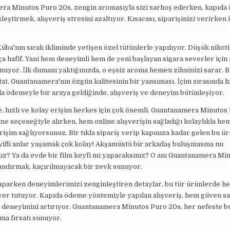
ra Minutos Puro 20s, zengin aromasıyla sizi sarhoş ederken, kapıda 
leştirmek, alışveriş stresini azaltıyor. Kısacası, siparişinizi verirken 
Küba'nın sıcak ikliminde yetişen özel tütünlerle yapılıyor. Düşük nikoti
ça hafif. Yani hem deneyimli hem de yeni başlayan sigara severler için 
uyor. İlk dumanı yaktığınızda, o eşsiz aroma hemen zihninizi sarar. 
tat, Guantanamera'nın özgün kalitesinin bir yansıması. İçim sırasında h
da ödemeyle bir araya geldiğinde, alışveriş ve deneyim bütünleşiyor.
 hızlı ve kolay erişim herkes için çok önemli. Guantanamera Minutos 
e seçeneğiyle alırken, hem online alışverişin sağladığı kolaylıkla hem 
rişim sağlıyorsunuz. Bir tıkla sipariş verip kapınıza kadar gelen bu ü
eyifli anlar yaşamak çok kolay! Akşamüstü bir arkadaş buluşmasına mı
z? Ya da evde bir film keyfi mi yapacaksınız? O anı Guantanamera Mi
landırmak, kaçırılmayacak bir zevk sunuyor.
yaparken deneyimlerimizi zenginleştiren detaylar, bu tür ürünlerde h
yer tutuyor. Kapıda ödeme yöntemiyle yapılan alışveriş, hem güven s
ı deneyimini artırıyor. Guantanamera Minutos Puro 20s, her nefeste 
rma fırsatı sunuyor.