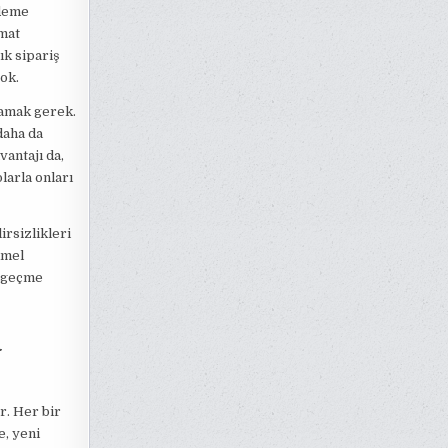
ödeme
mat
ık sipariş
ok.
mamak gerek.
daha da
vantajı da,
larla onları
rsizlikleri
mmel
e geçme
a
r. Her bir
e, yeni