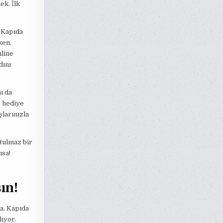
ek. İlk
 Kapıda
ken,
nline
dını
ı da
r hediye
şlarınızla
tulmaz bir
ısa!
ın!
a. Kapıda
lıyor.