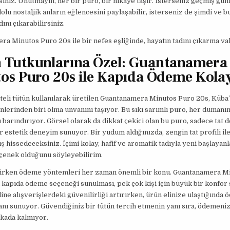
siniz. Unutmayın, her bir puro, bir hikâye taşır. İsterseniz geçmiş gün
olu nostaljik anların eğlencesini paylaşabilir, isterseniz de şimdi ve b
dını çıkarabilirsiniz.
a Minutos Puro 20s ile bir nefes eşliğinde, hayatın tadını çıkarma vak
 Tutkunlarına Özel: Guantanamera
os Puro 20s ile Kapıda Ödeme Kolay
teli tütün kullanılarak üretilen Guantanamera Minutos Puro 20s, Küba’
nlerinden biri olma unvanını taşıyor. Bu sıkı sarımlı puro, her duman
 barındırıyor. Görsel olarak da dikkat çekici olan bu puro, sadece tat de
 estetik deneyim sunuyor. Bir yudum aldığınızda, zengin tat profili il
 hissedeceksiniz. İçimi kolay, hafif ve aromatik tadıyla yeni başlayanl
eçenek olduğunu söyleyebilirim.
rirken ödeme yöntemleri her zaman önemli bir konu. Guantanamera M
 kapıda ödeme seçeneği sunulması, pek çok kişi için büyük bir konfor 
ine alışverişlerdeki güvenilirliği artırırken, ürün elinize ulaştığında
ı sunuyor. Güvendiğiniz bir tütün tercih etmenin yanı sıra, ödemeni
kada kalmıyor.