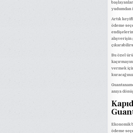
başlayanlar
yudumdan it
Artık keyi
ödeme seçen
endişelerini
alışverişin
çıkarabilirs
Bu özel ürü
kaçırmayın!
vermek için
kuracağınız
Guantanamer
anıya dönüş
Kapıd
Guant
Ekonomik b
ödeme seçen