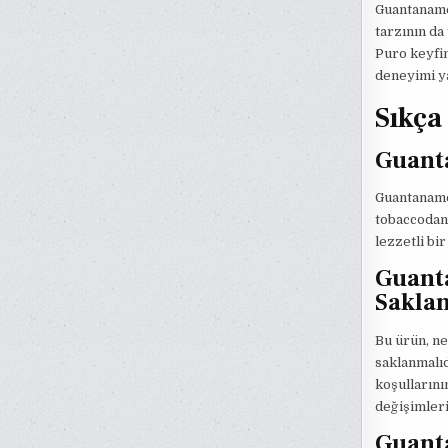
Guantaname
tarzının da 
Puro keyfin
deneyimi y
Sıkça
Guant
Guantanamer
tobaccodan 
lezzetli bi
Guant
Sakla
Bu ürün, ne
saklanmalıd
koşullarını
değişimleri
Guanta