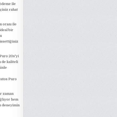
ödeme ile
içiniz rahat
n oranı ile
ideal bir
Bu
issettiğiniz
Puro 20s'yi
de kaliteli
rünle
nutos Puro
er zaman
ağlıyor hem
bu deneyimin