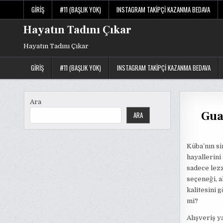
Skip
GIRIŞ
#11 (BAŞLIK YOK)
INSTAGRAM TAKIPÇI KAZANMA BEDAVA
to
content
Hayatın Tadını Çıkar
Hayatın Tadını Çıkar
GIRIŞ
#11 (BAŞLIK YOK)
INSTAGRAM TAKIPÇI KAZANMA BEDAVA
Ara
Gua
ARA
Küba’nın s
hayallerini
sadece lezz
seçeneği, a
kalitesini 
mi?
Alışveriş y