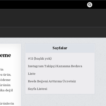
Sayfalar
deme
#11 (başlık yok)
Instagram Takipçi Kazanma Bedava
rin
Liste
bu ürün,
a ödeme
Reels Beğeni Arttırma Ücretsiz
 ürünün
Sayfa Listesi
ika değil
 ürünlerin