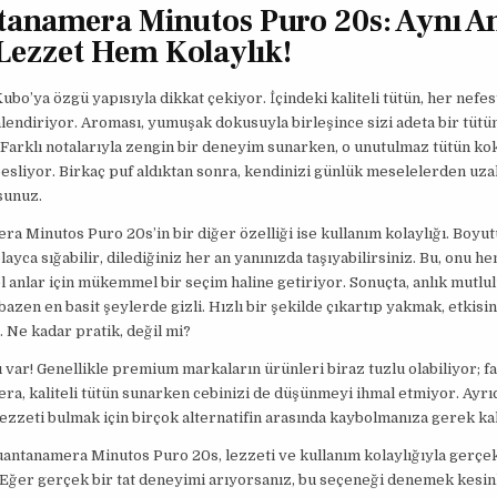
anamera Minutos Puro 20s: Aynı A
ezzet Hem Kolaylık!
Kubo’ya özgü yapısıyla dikkat çekiyor. İçindeki kaliteli tütün, her nef
nlendiriyor. Aroması, yumuşak dokusuyla birleşince sizi adeta bir tütü
Farklı notalarıyla zengin bir deneyim sunarken, o unutulmaz tütün ko
sliyor. Birkaç puf aldıktan sonra, kendinizi günlük meselelerden uz
sunuz.
a Minutos Puro 20s’in bir diğer özelliği ise kullanım kolaylığı. Boyu
layca sığabilir, dilediğiniz her an yanınızda taşıyabilirsiniz. Bu, onu h
 anlar için mükemmel bir seçim haline getiriyor. Sonuçta, anlık mutlul
azen en basit şeylerde gizli. Hızlı bir şekilde çıkartıp yakmak, etkisin
Ne kadar pratik, değil mi?
tı var! Genellikle premium markaların ürünleri biraz tuzlu olabiliyor; f
a, kaliteli tütün sunarken cebinizi de düşünmeyi ihmal etmiyor. Ayrıc
lezzeti bulmak için birçok alternatifin arasında kaybolmanıza gerek ka
uantanamera Minutos Puro 20s, lezzeti ve kullanım kolaylığıyla gerçe
Eğer gerçek bir tat deneyimi arıyorsanız, bu seçeneği denemek kesin