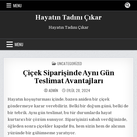
Skip
MENU
to
content
Hayatın Tadını Çıkar
Hayatın Tadını Çıkar
MENU
POSTED
UNCATEGORIZED
IN
Çiçek Siparişinde Aynı Gün
Teslimat Avantajları
ADMIN
EYLÜL 28, 2024
Hayatın koşuşturması içinde, bazen aniden bir çiçek
göndermeye karar verebiliriz. Belki bir doğum günü, belki de
bir tebrik. Aynı gün teslimat, bu tür durumlarda hayat
kurtarıcı bir çözüm sunuyor. Siparişinizi sabah verdiğinizde,
öğleden sonra çiçekler kapıda! Bu, hem sizin hem de alıcının
yüzünde bir gülümseme yaratıyor.