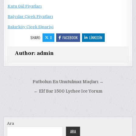
Kutu Gül Fiyatları
Bağcılar Çiçek Fiyatları
Bakırköy Çiçek Siparişi
SHARE:
X
FACEBOOK
LINKEDIN
Author:
admin
Yazı
Futbolun En Unutulmaz Maçları →
gezinmesi
← Elf Bar 1500 Lychee Ice Yorum
Ara
ARA