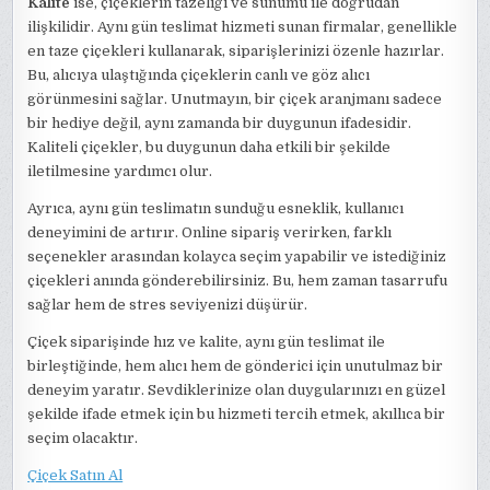
Kalite
ise, çiçeklerin tazeliği ve sunumu ile doğrudan
ilişkilidir. Aynı gün teslimat hizmeti sunan firmalar, genellikle
en taze çiçekleri kullanarak, siparişlerinizi özenle hazırlar.
Bu, alıcıya ulaştığında çiçeklerin canlı ve göz alıcı
görünmesini sağlar. Unutmayın, bir çiçek aranjmanı sadece
bir hediye değil, aynı zamanda bir duygunun ifadesidir.
Kaliteli çiçekler, bu duygunun daha etkili bir şekilde
iletilmesine yardımcı olur.
Ayrıca, aynı gün teslimatın sunduğu esneklik, kullanıcı
deneyimini de artırır. Online sipariş verirken, farklı
seçenekler arasından kolayca seçim yapabilir ve istediğiniz
çiçekleri anında gönderebilirsiniz. Bu, hem zaman tasarrufu
sağlar hem de stres seviyenizi düşürür.
Çiçek siparişinde hız ve kalite, aynı gün teslimat ile
birleştiğinde, hem alıcı hem de gönderici için unutulmaz bir
deneyim yaratır. Sevdiklerinize olan duygularınızı en güzel
şekilde ifade etmek için bu hizmeti tercih etmek, akıllıca bir
seçim olacaktır.
Çiçek Satın Al