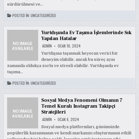
sürdürülmesi ve…
POSTED IN:
UNCATEGORIZED
Yurtdışında Ev Taşıma İşlemlerinde Sık
Yapılan Hatalar
ADMIN
OCAK 10, 2024
Yurtdışına taşınmak heyecan verici bir
deneyim olabilir, ancak bu süreç aynı
zamanda oldukça zorlu ve stresli olabilir. Yurtdışında ev
taşıma…
POSTED IN:
UNCATEGORIZED
Sosyal Medya Fenomeni Olmanın 7
Temel Kuralı Instagram Takipçi
Stratejileri
ADMIN
OCAK 6, 2024
Sosyal medya platformları, günümüzde
popülerlik kazanmanın ve kendi markanızı oluşturmanın etkili