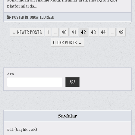
yollarından biri haline geldi. İnsanlar artık Instagram gibi
platformlarda…
POSTED IN:
UNCATEGORIZED
YAZI
← NEWER POSTS
1
…
40
41
42
43
44
…
49
SAYFALAMASI
OLDER POSTS →
Ara
ARA
Sayfalar
#11 (başlık yok)