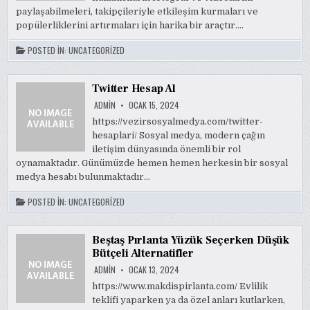
paylaşabilmeleri, takipçileriyle etkileşim kurmaları ve
popülerliklerini artırmaları için harika bir araçtır….
POSTED IN:
UNCATEGORIZED
Twitter Hesap Al
ADMIN
OCAK 15, 2024
https://vezirsosyalmedya.com/twitter-
hesaplari/ Sosyal medya, modern çağın
iletişim dünyasında önemli bir rol
oynamaktadır. Günümüzde hemen hemen herkesin bir sosyal
medya hesabı bulunmaktadır…
POSTED IN:
UNCATEGORIZED
Beştaş Pırlanta Yüzük Seçerken Düşük
Bütçeli Alternatifler
ADMIN
OCAK 13, 2024
https://www.makdispirlanta.com/ Evlilik
teklifi yaparken ya da özel anları kutlarken,