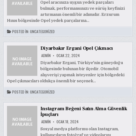
Opel aracınıza uygun yedek parçaları
bulmak, performansınızı ve sürüş keyfinizi
artırmanın önemli bir adımıdır. Erzurum
Hınıs bölgesinde Opel yedek parçalarına…
POSTED IN:
UNCATEGORIZED
Diyarbakır Ergani Opel Çıkmacı
ADMIN
OCAK 22, 2024
Diyarbakır Ergani, Türkiye'nin güneydoğu
bölgesinde bulunan bir ilçedir. Otomobil
alışverişi yapmak isteyenler için bölgedeki
Opel çıkmacıları oldukça önemli bir seçenek…
POSTED IN:
UNCATEGORIZED
Instagram Beğeni Satın Alma Güvenlik
İpuçları
ADMIN
OCAK 18, 2024
Sosyal medya platformu olan Instagram,
kullanıcıların fotoğraf ve videolarını