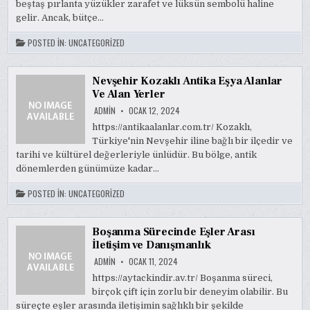
beştaş pırlanta yüzükler zarafet ve lüksün sembolü haline
gelir. Ancak, bütçe…
POSTED IN:
UNCATEGORIZED
Nevşehir Kozaklı Antika Eşya Alanlar
Ve Alan Yerler
ADMIN
OCAK 12, 2024
https://antikaalanlar.com.tr/ Kozaklı,
Türkiye'nin Nevşehir iline bağlı bir ilçedir ve
tarihi ve kültürel değerleriyle ünlüdür. Bu bölge, antik
dönemlerden günümüze kadar…
POSTED IN:
UNCATEGORIZED
Boşanma Sürecinde Eşler Arası
İletişim ve Danışmanlık
ADMIN
OCAK 11, 2024
https://aytackindir.av.tr/ Boşanma süreci,
birçok çift için zorlu bir deneyim olabilir. Bu
süreçte eşler arasında iletişimin sağlıklı bir şekilde