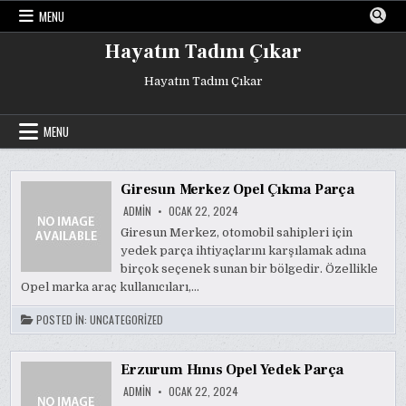
Skip
MENU
to
content
Hayatın Tadını Çıkar
Hayatın Tadını Çıkar
MENU
Giresun Merkez Opel Çıkma Parça
ADMIN
OCAK 22, 2024
Giresun Merkez, otomobil sahipleri için
yedek parça ihtiyaçlarını karşılamak adına
birçok seçenek sunan bir bölgedir. Özellikle
Opel marka araç kullanıcıları,…
POSTED IN:
UNCATEGORIZED
Erzurum Hınıs Opel Yedek Parça
ADMIN
OCAK 22, 2024