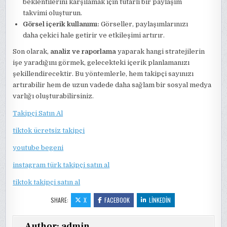
beklentilerini karşılamak için tutarlı bir paylaşım
takvimi oluşturun.
Görsel içerik kullanımı:
Görseller, paylaşımlarınızı
daha çekici hale getirir ve etkileşimi artırır.
Son olarak,
analiz ve raporlama
yaparak hangi stratejilerin
işe yaradığını görmek, gelecekteki içerik planlamanızı
şekillendirecektir. Bu yöntemlerle, hem takipçi sayınızı
artırabilir hem de uzun vadede daha sağlam bir sosyal medya
varlığı oluşturabilirsiniz.
Takipçi Satın Al
tiktok ücretsiz takipçi
youtube begeni
instagram türk takipçi satın al
tiktok takipçi satın al
SHARE:
X
FACEBOOK
LINKEDIN
Author:
admin