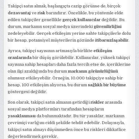
Takipçi satın almak, başlangıçta cazip görünse de, birçok
dezavantaj
ve
risk
barındırır. Öncelikle, bu yöntemle elde
edilen takipçiler genellikle
gerçek kullanıcılar
değildir. Bu
durum, markanın sosyal medya üzerindeki
güvenilirliğini
zedeleyebilir. Gerçek etkileşim yerine sahte takipçilerle dolu
bir hesap, potansiyel müşterilerin gözünde
itibarsızlaşabilir
.
Ayrıca, takipçi sayısının artmasıyla birlikte
etkileşim
oranlarında
bir düşüş görülebilir. Kullanıcılar, yüksek takipçi
sayısına sahip hesapları daha fazla tercih etse de, içeriklerine
olan ilgi azaldığında bu durum
markanın görünürlüğünü
olumsuz etkileyebilir. Örneğin, 10.000 takipçiye sahip bir
hesap, 100 etkileşim alıyorsa, bu durum
sağlıklı bir büyüme
göstergesi değildir.
Son olarak, takipçi satın almanın getirdiği
riskler
arasında
sosyal medya platformları tarafından hesapların
yasaklanması
da bulunmaktadır. Bu tür yasaklar, markanın
çevrimiçi varlığını ciddi şekilde tehdit edebilir. Dolayısıyla,
takipçi satın almayı düşünmeden önce bu riskleri dikkatlice
değerlendirmek gerekir.