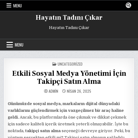
Skip
MENU
to
content
Hayatın Tadını Çıkar
Hayatın Tadını Çıkar
MENU
POSTED
UNCATEGORIZED
IN
Etkili Sosyal Medya Yönetimi İçin
Takipçi Satın Alma
ADMIN
NISAN 26, 2025
Günümüzde sosyal medya, markaların dijital dünyadaki
varlıklarını güçlendirmek için vazgeçilmez bir araç haline
geldi.
Ancak, bu platformlarda öne çıkmak ve dikkat çekmek
için sadece kaliteli içerik üretmek yeterli olmayabilir. İşte bu
noktada,
takipçi satın alma
seçeneği devreye giriyor. Peki, bu
yöntem gerçekten etkili mi? Takipçi satın almanın sağladığı