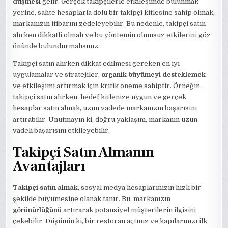
düşmesi
gelir. Gerçek takipçilerle etkileşimde bulunmak
yerine, sahte hesaplarla dolu bir takipçi kitlesine sahip olmak,
markanızın itibarını zedeleyebilir. Bu nedenle, takipçi satın
alırken dikkatli olmalı ve bu yöntemin olumsuz etkilerini göz
önünde bulundurmalısınız.
Takipçi satın alırken dikkat edilmesi gereken en iyi
uygulamalar ve stratejiler,
organik büyümeyi desteklemek
ve etkileşimi artırmak için kritik öneme sahiptir. Örneğin,
takipçi satın alırken, hedef kitlenize uygun ve gerçek
hesaplar satın almak, uzun vadede markanızın başarısını
artırabilir. Unutmayın ki, doğru yaklaşım, markanın uzun
vadeli başarısını etkileyebilir.
Takipçi Satın Almanın
Avantajları
Takipçi satın almak
, sosyal medya hesaplarınızın hızlı bir
şekilde büyümesine olanak tanır. Bu, markanızın
görünürlüğünü
artırarak potansiyel müşterilerin ilgisini
çekebilir. Düşünün ki, bir restoran açtınız ve kapılarınızı ilk