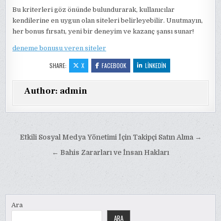
Bu kriterleri göz önünde bulundurarak, kullanıcılar
kendilerine en uygun olan siteleri belirleyebilir. Unutmayın,
her bonus fırsatı, yeni bir deneyim ve kazanç şansı sunar!
deneme bonusu veren siteler
SHARE:
X
FACEBOOK
LINKEDIN
Author:
admin
Yazı
Etkili Sosyal Medya Yönetimi İçin Takipçi Satın Alma →
gezinmesi
← Bahis Zararları ve İnsan Hakları
Ara
ARA