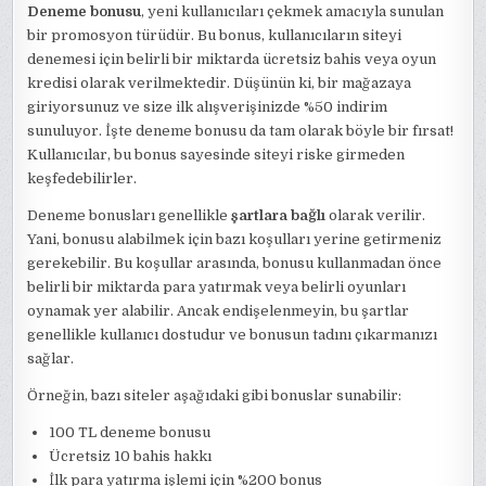
Deneme bonusu
, yeni kullanıcıları çekmek amacıyla sunulan
bir promosyon türüdür. Bu bonus, kullanıcıların siteyi
denemesi için belirli bir miktarda ücretsiz bahis veya oyun
kredisi olarak verilmektedir. Düşünün ki, bir mağazaya
giriyorsunuz ve size ilk alışverişinizde %50 indirim
sunuluyor. İşte deneme bonusu da tam olarak böyle bir fırsat!
Kullanıcılar, bu bonus sayesinde siteyi riske girmeden
keşfedebilirler.
Deneme bonusları genellikle
şartlara bağlı
olarak verilir.
Yani, bonusu alabilmek için bazı koşulları yerine getirmeniz
gerekebilir. Bu koşullar arasında, bonusu kullanmadan önce
belirli bir miktarda para yatırmak veya belirli oyunları
oynamak yer alabilir. Ancak endişelenmeyin, bu şartlar
genellikle kullanıcı dostudur ve bonusun tadını çıkarmanızı
sağlar.
Örneğin, bazı siteler aşağıdaki gibi bonuslar sunabilir:
100 TL deneme bonusu
Ücretsiz 10 bahis hakkı
İlk para yatırma işlemi için %200 bonus