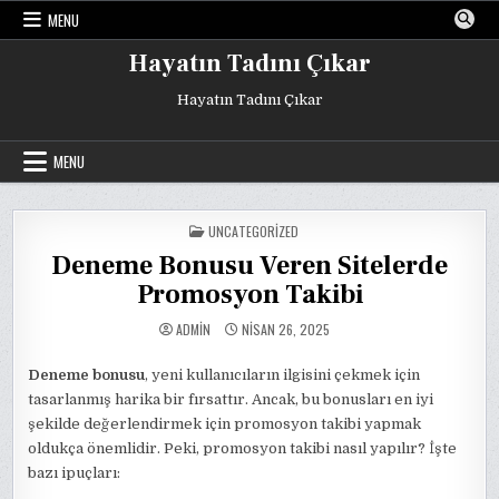
Skip
MENU
to
content
Hayatın Tadını Çıkar
Hayatın Tadını Çıkar
MENU
POSTED
UNCATEGORIZED
IN
Deneme Bonusu Veren Sitelerde
Promosyon Takibi
ADMIN
NISAN 26, 2025
Deneme bonusu
, yeni kullanıcıların ilgisini çekmek için
tasarlanmış harika bir fırsattır. Ancak, bu bonusları en iyi
şekilde değerlendirmek için promosyon takibi yapmak
oldukça önemlidir. Peki, promosyon takibi nasıl yapılır? İşte
bazı ipuçları: