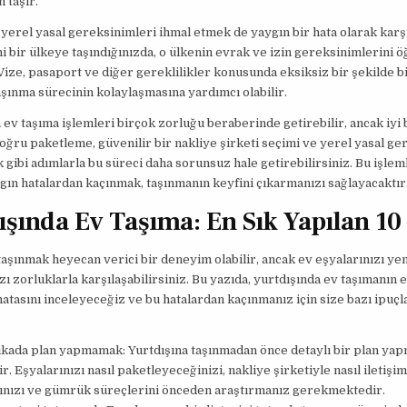
 taşır.
 yerel yasal gereksinimleri ihmal etmek de yaygın bir hata olarak kar
ni bir ülkeye taşındığınızda, o ülkenin evrak ve izin gereksinimlerini
Vize, pasaport ve diğer gereklilikler konusunda eksiksiz bir şekilde bi
şınma sürecinin kolaylaşmasına yardımcı olabilir.
 ev taşıma işlemleri birçok zorluğu beraberinde getirebilir, ancak iyi 
oğru paketleme, güvenilir bir nakliye şirketi seçimi ve yerel yasal ge
 gibi adımlarla bu süreci daha sorunsuz hale getirebilirsiniz. Bu işle
gın hatalardan kaçınmak, taşınmanın keyfini çıkarmanızı sağlayacaktır
ışında Ev Taşıma: En Sık Yapılan 10
taşınmak heyecan verici bir deneyim olabilir, ancak ev eşyalarınızı yen
zı zorluklarla karşılaşabilirsiniz. Bu yazıda, yurtdışında ev taşımanın e
hatasını inceleyeceğiz ve bu hatalardan kaçınmanız için size bazı ipuçl
ikada plan yapmamak: Yurtdışına taşınmadan önce detaylı bir plan ya
r. Eşyalarınızı nasıl paketleyeceğinizi, nakliye şirketiyle nasıl iletişim
ınızı ve gümrük süreçlerini önceden araştırmanız gerekmektedir.