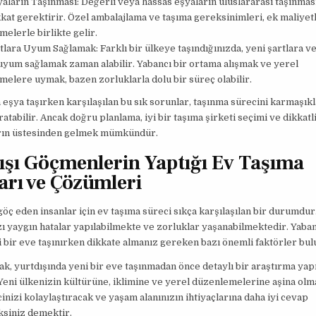
aların Taşınması: Değerli veya hassas eşyaların uluslararası taşınmas
kkat gerektirir. Özel ambalajlama ve taşıma gereksinimleri, ek maliyet
elerle birlikte gelir.
tlara Uyum Sağlamak: Farklı bir ülkeye taşındığınızda, yeni şartlara v
uyum sağlamak zaman alabilir. Yabancı bir ortama alışmak ve yerel
elere uymak, bazen zorluklarla dolu bir süreç olabilir.
 eşya taşırken karşılaşılan bu sık sorunlar, taşınma sürecini karmaşıkla
ratabilir. Ancak doğru planlama, iyi bir taşıma şirketi seçimi ve dikkatl
rın üstesinden gelmek mümkündür.
ışı Göçmenlerin Yaptığı Ev Taşıma
arı ve Çözümleri
göç eden insanlar için ev taşıma süreci sıkça karşılaşılan bir durumdur
ı yaygın hatalar yapılabilmekte ve zorluklar yaşanabilmektedir. Yaban
 bir eve taşınırken dikkate almanız gereken bazı önemli faktörler bu
rak, yurtdışında yeni bir eve taşınmadan önce detaylı bir araştırma ya
Yeni ülkenizin kültürüne, iklimine ve yerel düzenlemelerine aşina olmal
nizi kolaylaştıracak ve yaşam alanınızın ihtiyaçlarına daha iyi cevap
ksiniz demektir.