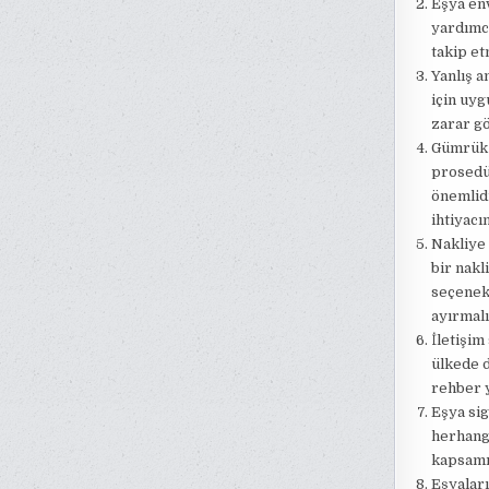
Eşya env
yardımcı
takip et
Yanlış a
için uyg
zarar gö
Gümrük 
prosedür
önemlid
ihtiyacın
Nakliye 
bir nakl
seçenekl
ayırmalı
İletişim
ülkede d
rehber y
Eşya sig
herhangi
kapsamın
Eşyalar