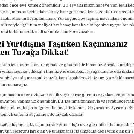
dan önce eve gitmek önemlidir. Bu, eşyalarınızın nereye yerleştirile
e taşınma sürecini daha kolay hale getirmek için size fikir verecektir
maliyetlerini hesaplamamak: Yurtdışında ev taşıma masrafları önemli o
süreciyle ilgili tüm maliyetleri hesaplamak ve bütçenize uygun bir pl
sizi beklenmedik mali sıkıntılardan koruyacaktır.
zi Yurtdışına Taşırken Kaçınmanız
en Tuzağa Dikkat!
bizim için önemli birer sığınak ve güvenli bir limandır. Ancak, yurtdışı
evinizi taşırken dikkat etmeniz gereken bazı tuzağa düşme olasılıkları
vinizi yurtdışına taşıdığınızda karşılaşabileceğiniz tuzağa odaklanaca
ları sunacağız.
taşınmadan önce evinizde eksik veya zarar görmüş eşyaları tespit etm
 envanter yapmanız önemlidir. Bu, taşınma firmasıyla yaşayabileceğini
ları önlemek için belgelendirilmiş bir kanıt sağlayacaktır. Ayrıca, değe
 için ek sigorta düşünmek de faydalı olabilir.
uzağa düşme riski, taşınma şirketinin doğru ve güvenilir olmamasıdır. 
 uygun referansları olan ve uluslararası taşımacılık deneyimi olan bir ş