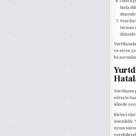
Özel Eşy
fazla di
düzenlem
Yeni Şar
tarzına 
düzenlem
Yurtdışında
ve stres ya
bu sorunla
Yurtd
Hatal
Yurtdışına 
süreçte baz
ülkede yeni
Birinci ola
önemlidir. 
uyum süreci
verebilece