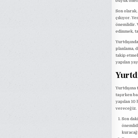
büyük önem
Son olarak,
çıkıyor. Ye
önemlidir. 
edinmek, ta
Yurtdışında
planlama, d
takip etmek
yapılan yay
Yurtd
Yurtdışına 
taşırken ba
yapılan 10 
vereceğiz.
Son dak
önemlidi
kuracağ