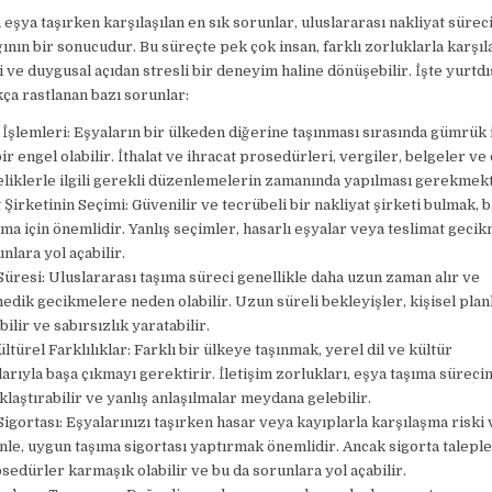
 eşya taşırken karşılaşılan en sık sorunlar, uluslararası nakliyat sürec
ının bir sonucudur. Bu süreçte pek çok insan, farklı zorluklarla karşıla
 ve duygusal açıdan stresli bir deneyim haline dönüşebilir. İşte yurtd
kça rastlanan bazı sorunlar:
şlemleri: Eşyaların bir ülkeden diğerine taşınması sırasında gümrük 
ir engel olabilir. İthalat ve ihracat prosedürleri, vergiler, belgeler ve
liklerle ilgili gerekli düzenlemelerin zamanında yapılması gerekmekt
 Şirketinin Seçimi: Güvenilir ve tecrübeli bir nakliyat şirketi bulmak, b
nma için önemlidir. Yanlış seçimler, hasarlı eşyalar veya teslimat geci
unlara yol açabilir.
üresi: Uluslararası taşıma süreci genellikle daha uzun zaman alır ve
dik gecikmelere neden olabilir. Uzun süreli bekleyişler, kişisel plan
bilir ve sabırsızlık yaratabilir.
ültürel Farklılıklar: Farklı bir ülkeye taşınmak, yerel dil ve kültür
klarıyla başa çıkmayı gerektirir. İletişim zorlukları, eşya taşıma sürecin
laştırabilir ve yanlış anlaşılmalar meydana gelebilir.
igortası: Eşyalarınızı taşırken hasar veya kayıplarla karşılaşma riski 
le, uygun taşıma sigortası yaptırmak önemlidir. Ancak sigorta taleple
rosedürler karmaşık olabilir ve bu da sorunlara yol açabilir.