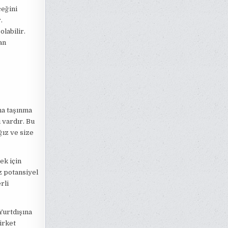
ceğini
.
labilir.
an
na taşınma
 vardır. Bu
ğız ve size
ek için
z potansiyel
rli
Yurtdışına
irket