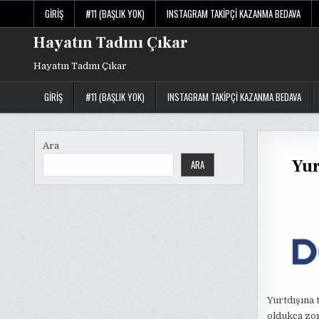
Skip
GIRIŞ
#11 (BAŞLIK YOK)
INSTAGRAM TAKIPÇI KAZANMA BEDAVA
to
content
Hayatın Tadını Çıkar
Hayatın Tadını Çıkar
GIRIŞ
#11 (BAŞLIK YOK)
INSTAGRAM TAKIPÇI KAZANMA BEDAVA
Ara
Yur
ARA
Yurtdışına 
oldukça zor