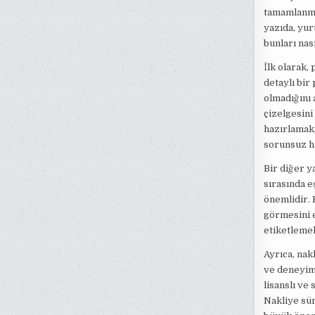
tamamlanmad
yazıda, yur
bunları nas
İlk olarak,
detaylı bir
olmadığını 
çizelgesini
hazırlamak,
sorunsuz ha
Bir diğer y
sırasında e
önemlidir. 
görmesini 
etiketleme
Ayrıca, nak
ve deneyiml
lisanslı ve
Nakliye sür