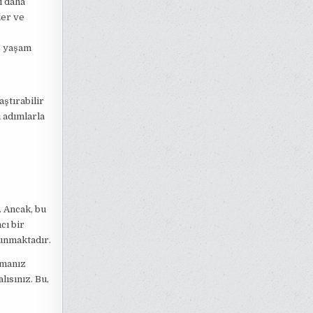
ı daha
ler ve
e yaşam
ştırabilir
i adımlarla
. Ancak, bu
cı bir
lunmaktadır.
pmanız
ısınız. Bu,