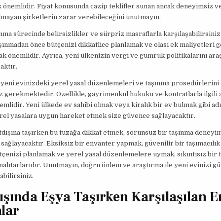
önemlidir. Fiyat konusunda cazip teklifler sunan ancak deneyimsiz v
lmayan şirketlerin zarar verebileceğini unutmayın.
ınma sürecinde belirsizlikler ve sürpriz masraflarla karşılaşabilirsiniz
şınmadan önce bütçenizi dikkatlice planlamak ve olası ek maliyetleri 
 önemlidir. Ayrıca, yeni ülkenizin vergi ve gümrük politikalarını ara
caktır.
 yeni evinizdeki yerel yasal düzenlemeleri ve taşınma prosedürlerini 
 gerekmektedir. Özellikle, gayrimenkul hukuku ve kontratlarla ilgili a
mlidir. Yeni ülkede ev sahibi olmak veya kiralık bir ev bulmak gibi ad
rel yasalara uygun hareket etmek size güvence sağlayacaktır.
tdışına taşırken bu tuzağa dikkat etmek, sorunsuz bir taşınma deneyi
sağlayacaktır. Eksiksiz bir envanter yapmak, güvenilir bir taşımacılık 
çenizi planlamak ve yerel yasal düzenlemelere uymak, sıkıntısız bir 
nahtarlarıdır. Unutmayın, doğru önlem ve araştırma ile yeni evinizi gü
abilirsiniz.
ışında Eşya Taşırken Karşılaşılan E
lar