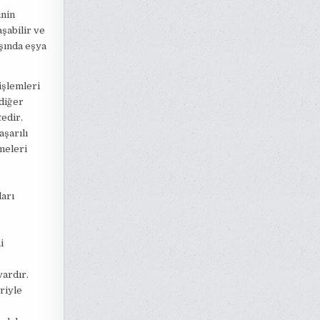
inin
şabilir ve
ışında eşya
işlemleri
 diğer
edir.
aşarılı
kmeleri
ları
i
vardır.
riyle