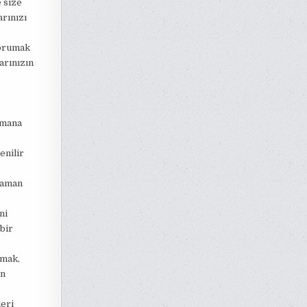
 size
rınızı
korumak
arınızın
amana
enilir
 zaman
ni
bir
lmak,
in
eri