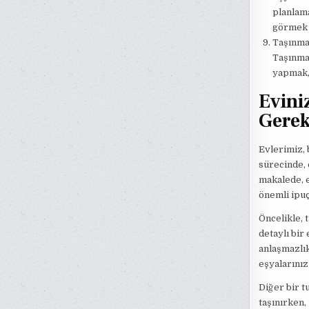
planlama
görmek v
Taşınma 
Taşınma 
yapmak, 
Evini
Gerek
Evlerimiz, 
sürecinde, 
makalede, e
önemli ipuç
Öncelikle, 
detaylı bir
anlaşmazlık
eşyalarınız
Diğer bir t
taşınırken,