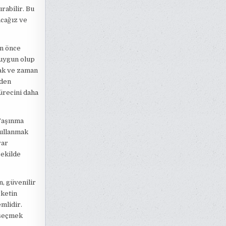
rabilir. Bu
acağız ve
an önce
 uygun olup
mak ve zaman
eden
ürecini daha
 Taşınma
kullanmak
rar
şekilde
n, güvenilir
rketin
mlidir.
 seçmek