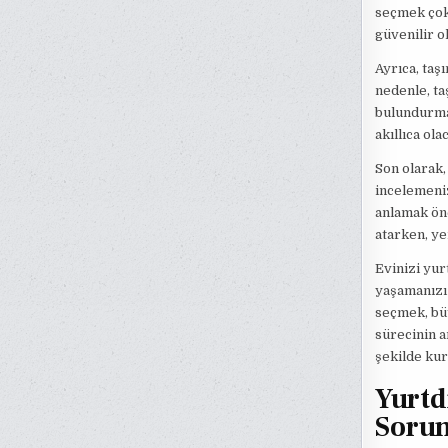
seçmek çok 
güvenilir o
Ayrıca, taş
nedenle, ta
bulundurmak
akıllıca ola
Son olarak,
incelemeniz
anlamak öne
atarken, ye
Evinizi yur
yaşamanızı 
seçmek, büt
sürecinin a
şekilde kur
Yurtd
Sorun