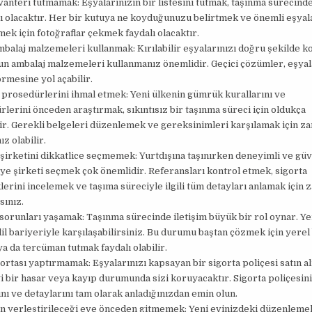
anteri tutmamak: Eşyalarınızın bir listesini tutmak, taşınma sürecinde
 olacaktır. Her bir kutuya ne koyduğunuzu belirtmek ve önemli eşyala
mek için fotoğraflar çekmek faydalı olacaktır.
mbalaj malzemeleri kullanmak: Kırılabilir eşyalarınızı doğru şekilde 
un ambalaj malzemeleri kullanmanız önemlidir. Geçici çözümler, eşyal
rmesine yol açabilir.
prosedürlerini ihmal etmek: Yeni ülkenin gümrük kurallarını ve
lerini önceden araştırmak, sıkıntısız bir taşınma süreci için oldukça
ir. Gerekli belgeleri düzenlemek ve gereksinimleri karşılamak için z
ız olabilir.
şirketini dikkatlice seçmemek: Yurtdışına taşınırken deneyimli ve güv
iye şirketi seçmek çok önemlidir. Referansları kontrol etmek, sigorta
erini incelemek ve taşıma süreciyle ilgili tüm detayları anlamak için
sınız.
 sorunları yaşamak: Taşınma sürecinde iletişim büyük bir rol oynar. Ye
il bariyeriyle karşılaşabilirsiniz. Bu durumu baştan çözmek için yerel 
a da tercüman tutmak faydalı olabilir.
ortası yaptırmamak: Eşyalarınızı kapsayan bir sigorta poliçesi satın a
 bir hasar veya kayıp durumunda sizi koruyacaktır. Sigorta poliçesin
ı ve detaylarını tam olarak anladığınızdan emin olun.
ın yerleştirileceği eve önceden gitmemek: Yeni evinizdeki düzenlemel