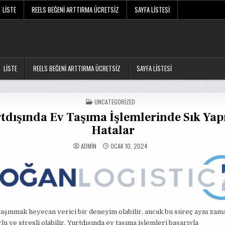
LISTE
REELS BEĞENI ARTTIRMA ÜCRETSIZ
SAYFA LISTESI
LISTE
REELS BEĞENI ARTTIRMA ÜCRETSIZ
SAYFA LISTESI
POSTED
UNCATEGORIZED
IN
tdışında Ev Taşıma İşlemlerinde Sık Yap
Hatalar
ADMIN
OCAK 10, 2024
taşınmak heyecan verici bir deneyim olabilir, ancak bu süreç aynı zam
lu ve stresli olabilir. Yurtdışında ev taşıma işlemleri başarıyla