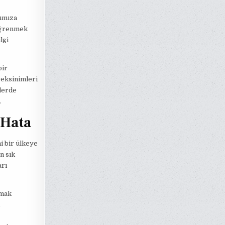
şımıza
 öğrenmek
lgi
bir
reksinimleri
mlerde
.
 Hata
i bir ülkeye
n sık
arı
pmak