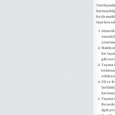
Yurtdışında
karmaşıklığ
bu da maddi
taşırken sı
Gümrük İ
önemli b
yönetme
Nakliyat
bir taşı
gibi sor
Taşıma S
beklenme
etkileye
Dil ve K
farklılı
karmaşık
Taşıma S
Bu neden
ilgili p