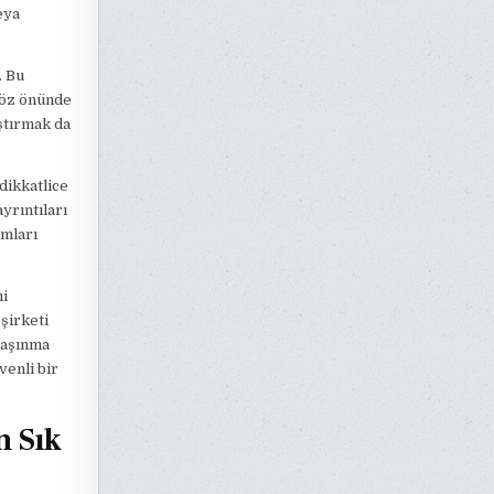
eya
. Bu
göz önünde
ştırmak da
dikkatlice
yrıntıları
ımları
mi
şirketi
taşınma
venli bir
n Sık