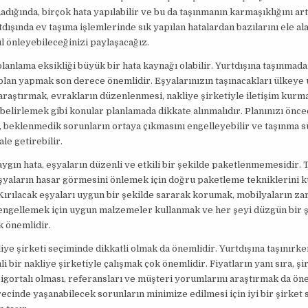
ığında, birçok hata yapılabilir ve bu da taşınmanın karmaşıklığını artı
tdışında ev taşıma işlemlerinde sık yapılan hatalardan bazılarını ele al
ıl önleyebileceğinizi paylaşacağız.
 planlama eksikliği büyük bir hata kaynağı olabilir. Yurtdışına taşınmad
 plan yapmak son derece önemlidir. Eşyalarınızın taşınacakları ülkeye
araştırmak, evrakların düzenlenmesi, nakliye şirketiyle iletişim kur
 belirlemek gibi konular planlamada dikkate alınmalıdır. Planınızı önc
 beklenmedik sorunların ortaya çıkmasını engelleyebilir ve taşınma s
le getirebilir.
aygın hata, eşyaların düzenli ve etkili bir şekilde paketlenmemesidir.
şyaların hasar görmesini önlemek için doğru paketleme tekniklerini 
Kırılacak eşyaları uygun bir şekilde sararak korumak, mobilyaların za
engellemek için uygun malzemeler kullanmak ve her şeyi düzgün bir 
k önemlidir.
liye şirketi seçiminde dikkatli olmak da önemlidir. Yurtdışına taşınırke
i bir nakliye şirketiyle çalışmak çok önemlidir. Fiyatların yanı sıra, şi
 sigortalı olması, referansları ve müşteri yorumlarını araştırmak da öne
ecinde yaşanabilecek sorunların minimize edilmesi için iyi bir şirket