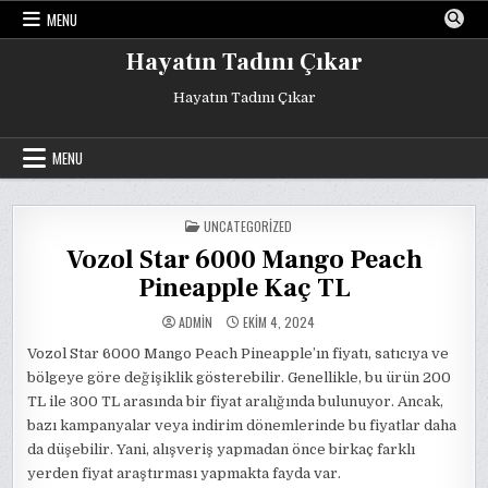
Skip
MENU
to
content
Hayatın Tadını Çıkar
Hayatın Tadını Çıkar
MENU
POSTED
UNCATEGORIZED
IN
Vozol Star 6000 Mango Peach
Pineapple Kaç TL
ADMIN
EKIM 4, 2024
Vozol Star 6000 Mango Peach Pineapple’ın fiyatı, satıcıya ve
bölgeye göre değişiklik gösterebilir. Genellikle, bu ürün 200
TL ile 300 TL arasında bir fiyat aralığında bulunuyor. Ancak,
bazı kampanyalar veya indirim dönemlerinde bu fiyatlar daha
da düşebilir. Yani, alışveriş yapmadan önce birkaç farklı
yerden fiyat araştırması yapmakta fayda var.