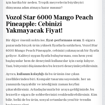
için harika bir neden. Tropik meyvelerin büyüleyici
dünyasına adım atmaya hazır mısınız?
Vozol Star 6000 Mango Peach
Pineapple: Cebinizi
Yakmayacak Fiyat!
Bir diğer önemli nokta ise,
fiyat-performans oranı
. E-sigara
pazarında birçok ürün yüksek fiyatlarla satılırken, Vozol Star
6000 Mango Peach Pineapple, cebinizi yakmayacak bir fiyatla
geliyor. Kaliteyi uygun fiyatla buluşturması, onu hem yeni
başlayanlar hem de deneyimli kullanıcılar için cazip kılıyor.
Yani, bütçenizi düşünmeden bu lezzeti deneyimleyebilirsiniz.
Ayrıca,
kullanım kolaylığı
da bu ürünün öne çıkan
özelliklerinden biri. Kompakt tasarımı sayesinde, her an
yanınızda taşıyabilir ve istediğiniz zaman keyfini
çıkarabilirsiniz. Arkadaşlarınızla bir araya geldiğinizde, bu
lezzetli e-sigara ile sohbetlerinizi renklendirebilirsiniz. Kim
bilir, belki de bu ürün, sosyal ortamlarda yeni bir trendin
başlangıcı olur!