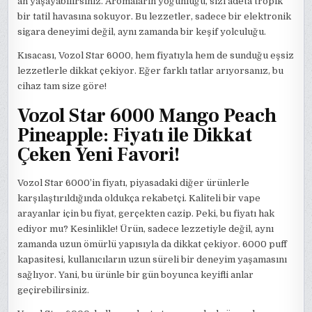
an yaşayabilirsiniz. Aromaların yoğunluğu, sizi adeta tropik
bir tatil havasına sokuyor. Bu lezzetler, sadece bir elektronik
sigara deneyimi değil, aynı zamanda bir keşif yolculuğu.
Kısacası, Vozol Star 6000, hem fiyatıyla hem de sunduğu eşsiz
lezzetlerle dikkat çekiyor. Eğer farklı tatlar arıyorsanız, bu
cihaz tam size göre!
Vozol Star 6000 Mango Peach
Pineapple: Fiyatı ile Dikkat
Çeken Yeni Favori!
Vozol Star 6000’in fiyatı, piyasadaki diğer ürünlerle
karşılaştırıldığında oldukça rekabetçi. Kaliteli bir vape
arayanlar için bu fiyat, gerçekten cazip. Peki, bu fiyatı hak
ediyor mu? Kesinlikle! Ürün, sadece lezzetiyle değil, aynı
zamanda uzun ömürlü yapısıyla da dikkat çekiyor. 6000 puff
kapasitesi, kullanıcıların uzun süreli bir deneyim yaşamasını
sağlıyor. Yani, bu ürünle bir gün boyunca keyifli anlar
geçirebilirsiniz.