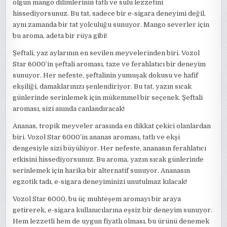
olgun mango dilimlerinin tatlı ve sulu lezzetini
hissediyorsunuz. Bu tat, sadece bir e-sigara deneyimi değil,
aynı zamanda bir tat yolculuğu sunuyor. Mango severler için
bu aroma, adeta bir rüya gibi!
Şeftali, yaz aylarının en sevilen meyvelerinden biri. Vozol
Star 6000’in şeftali aroması, taze ve ferahlatıcı bir deneyim
sunuyor. Her nefeste, şeftalinin yumuşak dokusu ve hafif
ekşiliği, damaklarınızı şenlendiriyor. Bu tat, yazın sıcak
günlerinde serinlemek için mükemmel bir seçenek. Şeftali
aroması, sizi anında canlandıracak!
Ananas, tropik meyveler arasında en dikkat çekici olanlardan
biri. Vozol Star 6000’in ananas aroması, tatlı ve ekşi
dengesiyle sizi büyülüyor. Her nefeste, ananasın ferahlatıcı
etkisini hissediyorsunuz. Bu aroma, yazın sıcak günlerinde
serinlemek için harika bir alternatif sunuyor. Ananasın
egzotik tadı, e-sigara deneyiminizi unutulmaz kılacak!
Vozol Star 6000, bu üç muhteşem aromayı bir araya
getirerek, e-sigara kullanıcılarına eşsiz bir deneyim sunuyor.
Hem lezzetli hem de uygun fiyatlı olması, bu ürünü denemek