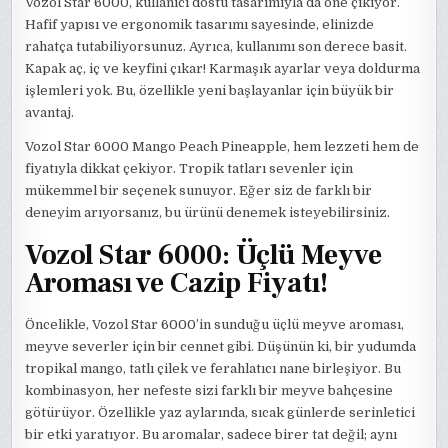
Vozol Star 6000, kullanıcı dostu tasarımıyla da öne çıkıyor.
Hafif yapısı ve ergonomik tasarımı sayesinde, elinizde
rahatça tutabiliyorsunuz. Ayrıca, kullanımı son derece basit.
Kapak aç, iç ve keyfini çıkar! Karmaşık ayarlar veya doldurma
işlemleri yok. Bu, özellikle yeni başlayanlar için büyük bir
avantaj.
Vozol Star 6000 Mango Peach Pineapple, hem lezzeti hem de
fiyatıyla dikkat çekiyor. Tropik tatları sevenler için
mükemmel bir seçenek sunuyor. Eğer siz de farklı bir
deneyim arıyorsanız, bu ürünü denemek isteyebilirsiniz.
Vozol Star 6000: Üçlü Meyve
Aroması ve Cazip Fiyatı!
Öncelikle, Vozol Star 6000’in sunduğu üçlü meyve aroması,
meyve severler için bir cennet gibi. Düşünün ki, bir yudumda
tropikal mango, tatlı çilek ve ferahlatıcı nane birleşiyor. Bu
kombinasyon, her nefeste sizi farklı bir meyve bahçesine
götürüyor. Özellikle yaz aylarında, sıcak günlerde serinletici
bir etki yaratıyor. Bu aromalar, sadece birer tat değil; aynı