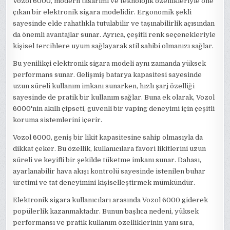
Vozol 6000, modern tasarımı ve teknolojik özellikleriyle öne
çıkan bir elektronik sigara modelidir. Ergonomik şekli
sayesinde elde rahatlıkla tutulabilir ve taşınabilirlik açısından
da önemli avantajlar sunar. Ayrıca, çeşitli renk seçenekleriyle
kişisel tercihlere uyum sağlayarak stil sahibi olmanızı sağlar.
Bu yenilikçi elektronik sigara modeli aynı zamanda yüksek
performans sunar. Gelişmiş batarya kapasitesi sayesinde
uzun süreli kullanım imkanı sunarken, hızlı şarj özelliği
sayesinde de pratik bir kullanım sağlar. Buna ek olarak, Vozol
6000'nin akıllı çipseti, güvenli bir vaping deneyimi için çeşitli
koruma sistemlerini içerir.
Vozol 6000, geniş bir likit kapasitesine sahip olmasıyla da
dikkat çeker. Bu özellik, kullanıcılara favori likitlerini uzun
süreli ve keyifli bir şekilde tüketme imkanı sunar. Dahası,
ayarlanabilir hava akışı kontrolü sayesinde istenilen buhar
üretimi ve tat deneyimini kişiselleştirmek mümkündür.
Elektronik sigara kullanıcıları arasında Vozol 6000 giderek
popülerlik kazanmaktadır. Bunun başlıca nedeni, yüksek
performansı ve pratik kullanım özelliklerinin yanı sıra,