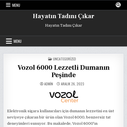
Skip
MENU
to
content
Hayatın Tadını Çıkar
Hayatın Tadını Çıkar
MENU
POSTED
UNCATEGORIZED
IN
Vozol 6000 Lezzetli Dumanın
Peşinde
ADMIN
ARALIK 26, 2023
Elektronik sigara kullanıcıları için dumanın lezzetini en üst
seviyeye çıkaran bir ürün olan Vozol 6000, benzersiz tat
deneyimleri sunuyor. Bu makalede, Vozol 6000'ın