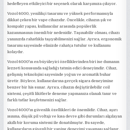
hedefleyen etkileyici bir seçenek olarak karşımıza çıkıyor.
Vozol 6000, yenilikçi tasarımı ve yüksek performansıyla
dikkat çeken bir vape cihazıdır. Öncelikle, cihazın şık ve
kompakt yapısı, kullanıcılar arasında popülerlik
kazanmasının önemli bir nedenidir. Taşınabilir olması, cihazı
yanınızda rahatlıkla taşıyabilmenizi sağlar. Ayrıca, ergonomik
tasarımı sayesinde elinizde rahatça tutulur ve kullanımı
kolaydır.
Vozol 6000'ın en büyüleyici özelliklerinden biri ise dumanın
lezzeti konusunda sağladığı tatmin edici deneyimdir. Cihaz,
gelişmiş teknolojisi sayesinde yoğun ve aromatik buhar
üretir. Böylece, kullanıcılarına gerçek sigara deneyimine
benzer bir his sunar. Ayrıca, cihazın değiştirilebilir coil
sistemi, çeşitli likitlerle deneme yapmanıza olanak tanır ve
farklı tatlar keşfetmenizi sağlar.
Vozol 6000'ın güvenlik özellikleri de önemlidir. Cihaz, aşırı
ısınma, düşük pil voltajı ve kısa devre gibi durumları algılayan
akıllı bir koruma sistemi ile donatılmıştır. Bu sayede,
kullanıcıların güvenli bir vaping deneyimi yaşaması sağlanır.