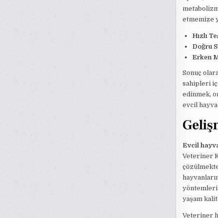
metabolizma
etmemize ya
Hızlı Te
Doğru S
Erken M
Sonuç olara
sahipleri i
edinmek, on
evcil hayva
Geliş
Evcil hayva
Veteriner K
çözülmekted
hayvanların
yöntemleri,
yaşam kalite
Veteriner h