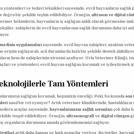
nı yöntemleri ve tedavi teknikleri sayesinde, evcil hayvanların sağlık
ve doğru bir şekilde teşhis edilebiliyor. Örneğin,
ultrason ve dijital rö
teriner hekimlerin, hayvanların iç sağlığını anlık olarak görmesine imk
olojiler, sahiplerin de evcil hayvanlarının sağlık durumunu daha iyi an
uyor.
emedisin uygulamaları
sayesinde, evcil hayvan sahipleri, uzaktan vete
e erişim sağlayarak, acil durumlarda hızlı bir şekilde destek alabiliyor
arın hem de sahiplerinin stresini azaltıyor. Urla Veteriner Kliniği, t
raçları ve yöntemleri, evcil hayvan sağlığını korumak ve iyileştirmek içi
eknolojilerle Tanı Yöntemleri
nlarımızın sağlığını korumak, hepimizin önceliği. Peki, bu konuda
son 
leri
nasıl bir rol oynuyor? Artık veteriner kliniklerinde, hastalıkların
modern araçlar sayesinde,
hayvanlarımızın sağlık sorunları
çok daha hı
ekilde tespit edilebiliyor. Örneğin,
ultrasonografi
ve
digital röntgen
gi
 iç organların durumunu anında gözlemlememizi sağlıyor.
testleri
artık daha hassas ve hızlı sonuçlar veriyor. Bu testler, hayvan