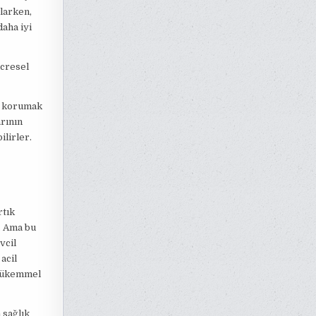
ğlarken,
daha iyi
ücresel
nı korumak
arının
ilirler.
rtık
. Ama bu
vcil
acil
 mükemmel
 sağlık