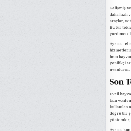
Gelişmiş ta
daha hızlı 
araçlar, ve
Bu tür tekn
yardımcı ol
Ayrıca,
tel
hizmetlerin
hem hayvanl
yenilikçi a
uyguluyor.
Son T
Evcil hayva
tanı yöntem
kullanılan 
doğru bir ş
yöntemler,
Ayrıca,
kan 