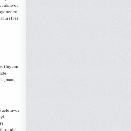
yabiliyor.
uayeneden
arın stres
or. Hayvan
inde
laşması,
güçleniyor.
iyi
ri
iler anlık