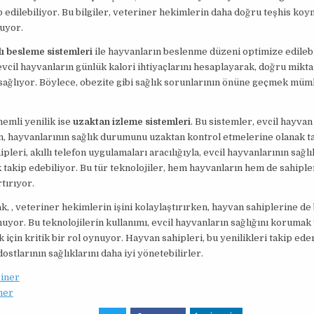
p edilebiliyor. Bu bilgiler, veteriner hekimlerin daha doğru teşhis ko
uyor.
lı besleme sistemleri
ile hayvanların beslenme düzeni optimize edilebi
evcil hayvanların günlük kalori ihtiyaçlarını hesaplayarak, doğru mik
sağlıyor. Böylece, obezite gibi sağlık sorunlarının önüne geçmek müm
nemli yenilik ise
uzaktan izleme sistemleri
. Bu sistemler, evcil hayvan
n, hayvanlarının sağlık durumunu uzaktan kontrol etmelerine olanak t
leri, akıllı telefon uygulamaları aracılığıyla, evcil hayvanlarının sağlı
k takip edebiliyor. Bu tür teknolojiler, hem hayvanların hem de sahipl
rtırıyor.
k, , veteriner hekimlerin işini kolaylaştırırken, hayvan sahiplerine de
nuyor. Bu teknolojilerin kullanımı, evcil hayvanların sağlığını korumak
k için kritik bir rol oynuyor. Hayvan sahipleri, bu yenilikleri takip ede
ostlarının sağlıklarını daha iyi yönetebilirler.
riner
ner