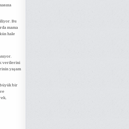
ymasına
liyor. Bu
tarda mama
kün hale
anıyor.
k verilerini
erinin yaşam
 büyük bir
 ve
rek,