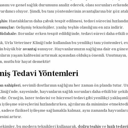
sını ve genel sağlık durumunu analiz ederek, olası sorunları erkende
rdımcı oluyor. Şimdi, bu tanı yöntemlerinin avantajlarına bir göz atal
şhis:
Hastalıkların daha çabuk tespit edilmesi, tedavi sürecini hızlandır
onuçlar:
Gelişmiş teknolojiler, yanlış teşhis olasılığını en aza indirir.
üdahale:
Sorunlar erken tespit edildiğinde, tedavi süreci daha etkili o
k, Urla Veteriner Kliniği’nde kullanılan bu yenilikçi tanı yöntemleri, e
çin büyük bir
avantaj
sunuyor. Hayvanlarımızın sağlığına dair en güncel
ların yaşam kalitesini artırmak açısından oldukça önemli. Unutmayın, s
n, mutlu bir hayat demektir!
miş Tedavi Yöntemleri
n sahipleri
, sevimli dostlarının sağlığını her zaman ön planda tutar. U
liniği’nde, sayesinde, hayvanların sağlık sorunları daha etkili bir şekil
ir. Örneğin, lazer tedavisi ve hücresel tedavi gibi yenilikçi yaklaşıml
 iyileşme süreçlerini hızlandırırken, ağrılarını da minimize etmektedi
 sadece fiziksel iyileşme sağlamakla kalmaz, aynı zamanda hayvanları
sini artırır.
ekimler, bu modern teknikleri kullanarak,
doğru teşhis
ve
hızlı tedavi