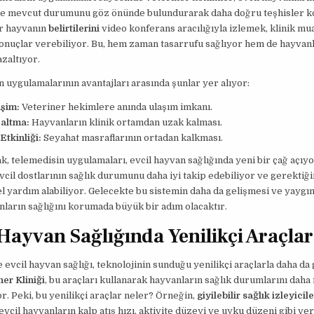
ve mevcut durumunu göz önünde bulundurarak daha doğru teşhisler ko
ir hayvanın
belirtilerini
video konferans aracılığıyla izlemek, klinik m
sonuçlar verebiliyor. Bu, hem zaman tasarrufu sağlıyor hem de hayvanl
azaltıyor.
 uygulamalarının avantajları arasında şunlar yer alıyor:
işim:
Veteriner hekimlere anında ulaşım imkanı.
zaltma:
Hayvanların klinik ortamdan uzak kalması.
Etkinliği:
Seyahat masraflarının ortadan kalkması.
k, telemedisin uygulamaları, evcil hayvan sağlığında yeni bir çağ açıy
evcil dostlarının sağlık durumunu daha iyi takip edebiliyor ve gerektiğ
 yardım alabiliyor. Gelecekte bu sistemin daha da gelişmesi ve yaygın
nların sağlığını korumada büyük bir adım olacaktır.
 Hayvan Sağlığında Yenilikçi Araçlar
vcil hayvan sağlığı, teknolojinin sunduğu yenilikçi araçlarla daha da 
ner Kliniği
, bu araçları kullanarak hayvanların sağlık durumlarını daha 
or. Peki, bu yenilikçi araçlar neler? Örneğin,
giyilebilir sağlık izleyicile
evcil hayvanların kalp atış hızı, aktivite düzeyi ve uyku düzeni gibi ver