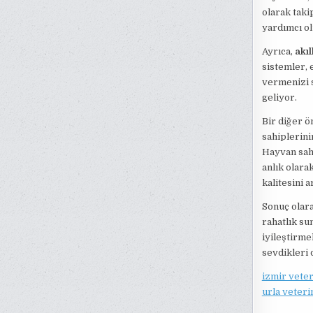
olarak taki
yardımcı ol
Ayrıca,
akıl
sistemler, 
vermenizi 
geliyor.
Bir diğer ö
sahiplerini
Hayvan sahip
anlık olara
kalitesini a
Sonuç olara
rahatlık su
iyileştirme
sevdikleri d
izmir vete
urla veteri