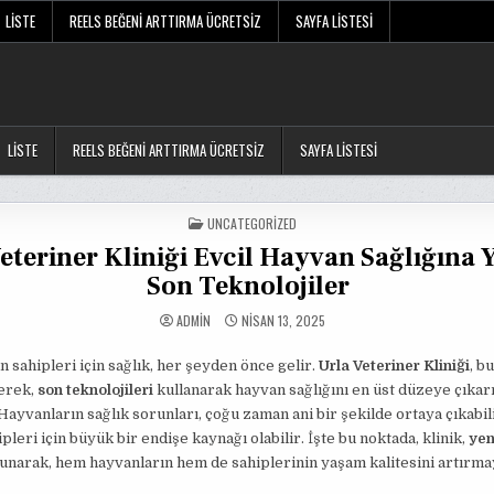
LISTE
REELS BEĞENI ARTTIRMA ÜCRETSIZ
SAYFA LISTESI
LISTE
REELS BEĞENI ARTTIRMA ÜCRETSIZ
SAYFA LISTESI
POSTED
UNCATEGORIZED
IN
eteriner Kliniği Evcil Hayvan Sağlığına 
Son Teknolojiler
ADMIN
NISAN 13, 2025
n sahipleri için sağlık, her şeyden önce gelir.
Urla Veteriner Kliniği
, b
erek,
son teknolojileri
kullanarak hayvan sağlığını en üst düzeye çıka
Hayvanların sağlık sorunları, çoğu zaman ani bir şekilde ortaya çıkabil
pleri için büyük bir endişe kaynağı olabilir. İşte bu noktada, klinik,
yen
unarak, hem hayvanların hem de sahiplerinin yaşam kalitesini artırma