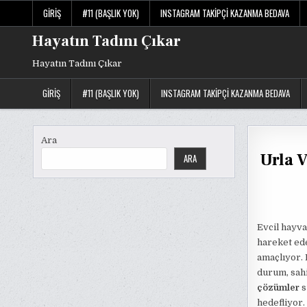
Skip
GIRIŞ
#11 (BAŞLIK YOK)
INSTAGRAM TAKIPÇI KAZANMA BEDAVA
to
content
Hayatın Tadını Çıkar
Hayatın Tadını Çıkar
GIRIŞ
#11 (BAŞLIK YOK)
INSTAGRAM TAKIPÇI KAZANMA BEDAVA
Ara
Urla V
ARA
Evcil hayva
hareket ed
amaçlıyor. 
durum, sahi
çözümler
s
hedefliyor.