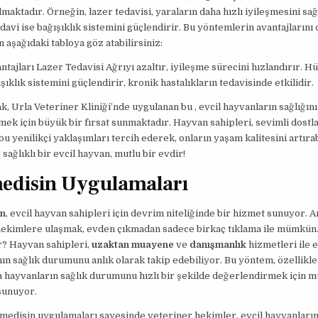
aktadır. Örneğin, lazer tedavisi, yaraların daha hızlı iyileşmesini sa
davi ise bağışıklık sistemini güçlendirir. Bu yöntemlerin avantajlarını 
n aşağıdaki tabloya göz atabilirsiniz:
tajları Lazer Tedavisi Ağrıyı azaltır, iyileşme sürecini hızlandırır. H
şıklık sistemini güçlendirir, kronik hastalıkların tedavisinde etkilidir.
k, Urla Veteriner Kliniği’nde uygulanan bu , evcil hayvanların sağlığı
rmek için büyük bir fırsat sunmaktadır. Hayvan sahipleri, sevimli dostl
 bu yenilikçi yaklaşımları tercih ederek, onların yaşam kalitesini artırab
sağlıklı bir evcil hayvan, mutlu bir evdir!
edisin Uygulamaları
in
, evcil hayvan sahipleri için devrim niteliğinde bir hizmet sunuyor. A
hekimlere ulaşmak, evden çıkmadan sadece birkaç tıklama ile mümkün
r? Hayvan sahipleri,
uzaktan muayene
ve
danışmanlık
hizmetleri ile e
ın sağlık durumunu anlık olarak takip edebiliyor. Bu yöntem, özellikle 
 hayvanların sağlık durumunu hızlı bir şekilde değerlendirmek için
sunuyor.
emedisin uygulamaları sayesinde veteriner hekimler, evcil hayvanların