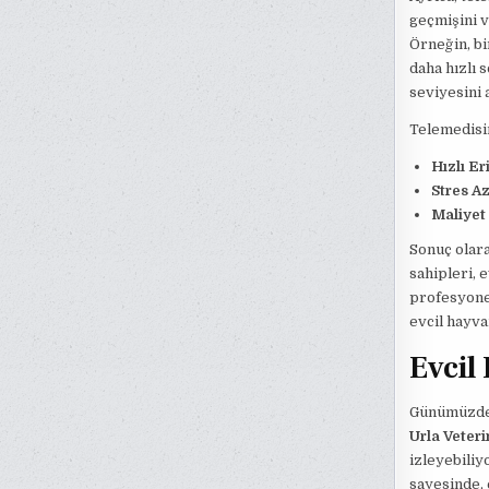
geçmişini 
Örneğin, b
daha hızlı 
seviyesini 
Telemedisin
Hızlı Er
Stres A
Maliyet 
Sonuç olara
sahipleri, 
profesyonel
evcil hayva
Evcil
Günümüzde e
Urla Veteri
izleyebiliy
sayesinde, 