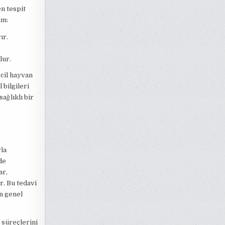
n tespit
ım:
ır.
lur.
vcil hayvan
 bilgileri
ağlıklı bir
rla
de
ar,
r. Bu tedavi
n genel
süreçlerini