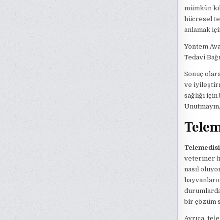
mümkün kılm
hücresel te
anlamak içi
Yöntem Avan
Tedavi Bağı
Sonuç olara
ve iyileşti
sağlığı için
Unutmayın, 
Telem
Telemedis
veteriner 
nasıl oluyo
hayvanların
durumlarda
bir çözüm 
Ayrıca, tel