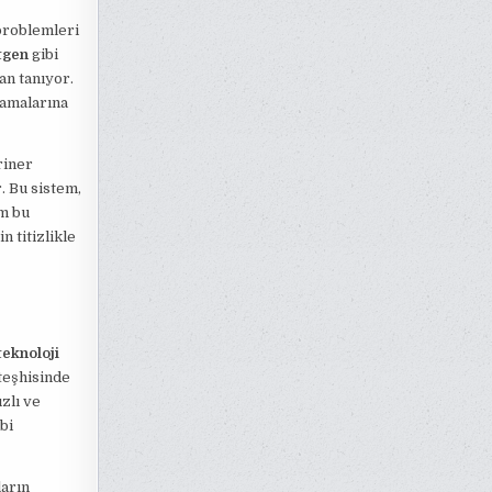
 problemleri
ntgen
gibi
an tanıyor.
lamalarına
riner
. Bu sistem,
üm bu
n titizlikle
teknoloji
 teşhisinde
zlı ve
bi
ların