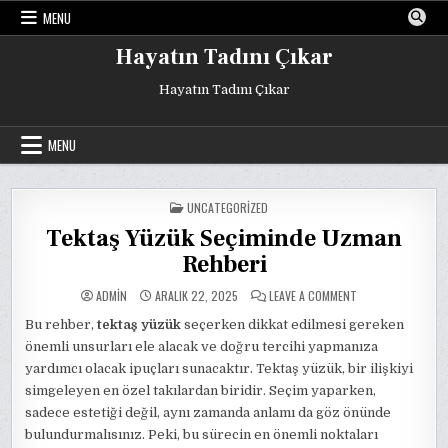
Skip
MENU
to
content
Hayatın Tadını Çıkar
Hayatın Tadını Çıkar
MENU
POSTED
UNCATEGORIZED
IN
Tektaş Yüzük Seçiminde Uzman
Rehberi
ON
ADMIN
ARALIK 22, 2025
LEAVE A COMMENT
TEKTAŞ
YÜZÜK
Bu rehber,
tektaş yüzük
seçerken dikkat edilmesi gereken
SEÇIMINDE
UZMAN
önemli unsurları ele alacak ve doğru tercihi yapmanıza
REHBERI
yardımcı olacak ipuçları sunacaktır. Tektaş yüzük, bir ilişkiyi
simgeleyen en özel takılardan biridir. Seçim yaparken,
sadece estetiği değil, aynı zamanda anlamı da göz önünde
bulundurmalısınız. Peki, bu sürecin en önemli noktaları