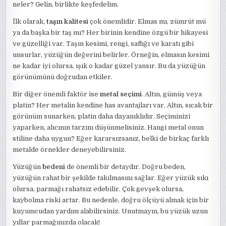
neler? Gelin, birlikte keşfedelim.
İlk olarak,
taşın kalitesi
çok önemlidir. Elmas mı, zümrüt mü
ya da başka bir taş mı? Her birinin kendine özgü bir hikayesi
ve güzelliği var. Taşın kesimi, rengi, saflığı ve karatı gibi
unsurlar, yüzüğün değerini belirler. Örneğin, elmasın kesimi
ne kadar iyi olursa, ışık o kadar güzel yansır. Bu da yüzüğün
görünümünü doğrudan etkiler.
Bir diğer önemli faktör ise
metal seçimi
. Altın, gümüş veya
platin? Her metalin kendine has avantajları var. Altın, sıcak bir
görünüm sunarken, platin daha dayanıklıdır. Seçiminizi
yaparken, alıcının tarzını düşünmelisiniz. Hangi metal onun
stiline daha uygun? Eğer kararsızsanız, belki de birkaç farklı
metalde örnekler deneyebilirsiniz.
Yüzüğün
bedeni
de önemli bir detaydır. Doğru beden,
yüzüğün rahat bir şekilde takılmasını sağlar. Eğer yüzük sıkı
olursa, parmağı rahatsız edebilir. Çok gevşek olursa,
kaybolma riski artar. Bu nedenle, doğru ölçüyü almak için bir
kuyumcudan yardım alabilirsiniz. Unutmayın, bu yüzük uzun
yıllar parmağınızda olacak!