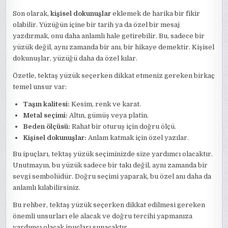
Son olarak,
kişisel dokunuşlar
eklemek de harika bir fikir
olabilir. Yüzüğün içine bir tarih ya da özel bir mesaj
yazdırmak, onu daha anlamlı hale getirebilir. Bu, sadece bir
yüzük değil, aynı zamanda bir anı, bir hikaye demektir. Kişisel
dokunuşlar, yüzüğü daha da özel kılar.
Özetle, tektaş yüzük seçerken dikkat etmeniz gereken birkaç
temel unsur var:
Taşın kalitesi:
Kesim, renk ve karat.
Metal seçimi:
Altın, gümüş veya platin.
Beden ölçüsü:
Rahat bir oturuş için doğru ölçü.
Kişisel dokunuşlar:
Anlam katmak için özel yazılar.
Bu ipuçları, tektaş yüzük seçiminizde size yardımcı olacaktır.
Unutmayın, bu yüzük sadece bir takı değil, aynı zamanda bir
sevgi sembolüdür. Doğru seçimi yaparak, bu özel anı daha da
anlamlı kılabilirsiniz.
Bu rehber, tektaş yüzük seçerken dikkat edilmesi gereken
önemli unsurları ele alacak ve doğru tercihi yapmanıza
yardımcı olacak ipuçları sunacaktır.