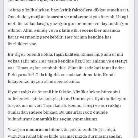
Tektaş yüzük alırken, bazı
kritik faktörlere
dikkat etmek şart.
Öncelikle, yüzüğün
tasarımı
ve
malzemesi
çok önemli. Hangi
metalin kullanılacağı, yüzüğün görünümünü ve dayanıklılığını
etkiler. Altın, gümüş veya platin gibi seçenekler arasında
karar vermeniz gerekebilir. Her birinin kendine has
özellikleri var.
Bir diğer önemli nokta,
taşın kalitesi
. Elmas mı, zümrüt mü
yoksa safir mi? Her taşın kendine özgü bir anlamı ve estetiği
var. Elmas, aşkın sembolüdür. Zümrüt, sadakati temsil eder.
Peki ya safir? O da bilgelik ve sadakat demektir. Kendi
hikayenize uygun olanı seçmelisiniz.
Fiyat aralığı da önemli bir faktör. Yüzük alırken bütçenizi
belirlemek, işinizi kolaylaştırır. Unutmayın, fiyatı belirleyen
birçok unsur var. Taşın karatı, kesimi, rengi ve berraklığı
bunlardan sadece birkaçı. Bu unsurları göz önünde
bulundurarak
mantıklı bir seçim
yapmalısınız.
Yüzüğün
numarasını
bilmek de çok önemli. Doğru ölçü,
yüzüğün rahat bir şekilde parmağınızda durmasını sağlar.