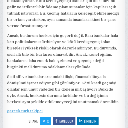
odaklanıyorlar. Kötü kredi geçmişi olanlar için bile, düzenli
gelir ve istikrarlı bir ödeme planı sunanlar için kapıları açık
tutmak istiyorlar. Bu, geçmiş hataların geleceği belirlemediği
bir ortam yaratırken, aynı zamanda insanlara ikinci bir şans
verme fırsatı sunuyor.
Ancak, bu durum herkes için geçerli değil. Bazı bankalar hala
katı politikalarını sürdürüyor ve kötü kredi geçmişi olan
bireyleri yüksek riskli olarak değerlendiriyor. Bu durumda,
sicil affı bile bir kurtarıcı olmayabilir. Ancak, genel eğilim,
bankaların daha esnek hale gelmesi ve geçmişe değil,
bugünkü mali duruma odaklanmaları yönünde.
Sicil affı ve bankalar arasındaki ilişki, finansal dünyada
dönüşümü işaret ediyor gibi görünüyor. Kötü kredi geçmişi
olanlar için umut vadeden bir dönem mi başlıyor? Belki de
öyle. Ancak, herkesin durumu farklıdır ve bu değişimin
herkesi aynı şekilde etkilemeyeceğini unutmamak önemlidir.
gercek turk takipci
SHARE:
X
FACEBOOK
LINKEDIN