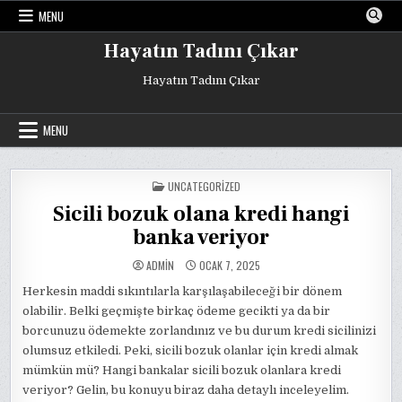
Skip
MENU
to
content
Hayatın Tadını Çıkar
Hayatın Tadını Çıkar
MENU
POSTED
UNCATEGORIZED
IN
Sicili bozuk olana kredi hangi
banka veriyor
ADMIN
OCAK 7, 2025
Herkesin maddi sıkıntılarla karşılaşabileceği bir dönem
olabilir. Belki geçmişte birkaç ödeme gecikti ya da bir
borcunuzu ödemekte zorlandınız ve bu durum kredi sicilinizi
olumsuz etkiledi. Peki, sicili bozuk olanlar için kredi almak
mümkün mü? Hangi bankalar sicili bozuk olanlara kredi
veriyor? Gelin, bu konuyu biraz daha detaylı inceleyelim.