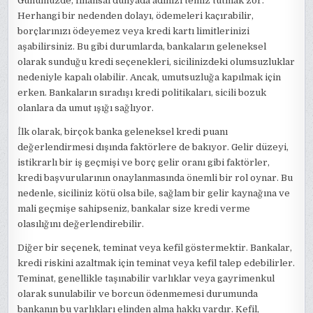
Günümüzde, finansal dünyada adınızı temiz tutmak zor.
Herhangi bir nedenden dolayı, ödemeleri kaçırabilir,
borçlarınızı ödeyemez veya kredi kartı limitlerinizi
aşabilirsiniz. Bu gibi durumlarda, bankaların geleneksel
olarak sunduğu kredi seçenekleri, sicilinizdeki olumsuzluklar
nedeniyle kapalı olabilir. Ancak, umutsuzluğa kapılmak için
erken. Bankaların sıradışı kredi politikaları, sicili bozuk
olanlara da umut ışığı sağlıyor.
İlk olarak, birçok banka geleneksel kredi puanı
değerlendirmesi dışında faktörlere de bakıyor. Gelir düzeyi,
istikrarlı bir iş geçmişi ve borç gelir oranı gibi faktörler,
kredi başvurularının onaylanmasında önemli bir rol oynar. Bu
nedenle, siciliniz kötü olsa bile, sağlam bir gelir kaynağına ve
mali geçmişe sahipseniz, bankalar size kredi verme
olasılığını değerlendirebilir.
Diğer bir seçenek, teminat veya kefil göstermektir. Bankalar,
kredi riskini azaltmak için teminat veya kefil talep edebilirler.
Teminat, genellikle taşınabilir varlıklar veya gayrimenkul
olarak sunulabilir ve borcun ödenmemesi durumunda
bankanın bu varlıkları elinden alma hakkı vardır. Kefil,