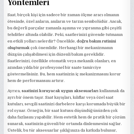
Yöntemleri
Saat, birçok kişi için sadece bir zaman ölçme aracı olmanın
ötesinde, özel anların, anıların ve tarzın sembolüdür. Ancak,
bu değerli parçalar zamanla aşınma ve yıpranma gibi çeşitli
tehditler altında olabilir. Peki, saatlerinizi güvende tutmanın
en etkili yolları nelerdir? Öncelikle,
doğru bakım rutinini
oluşturmak
çok önemlidir. Herhangi bir mekanizmanın
düzgün çalışabilmesi için düzenli bakım gereklidir.
Saatlerinizi, özellikle otomatik veya mekanik olanları, en
azından yılda bir profesyonel bir saate tamirciye
göstermelisiniz. Bu, hem saatinizin iç mekanizmasını korur
hem de performansını artırır.
Ayrıca,
saatinizi koruyacak uygun aksesuarları
kullanmak da
ayrı bir önem taşır. Saat kayışları, kılıflar veya özel saat
kutuları, sevgili saatinizi darbelere karşı korumada büyük bir
rol oynar. Örneğin, bir saat kutusu düşündüğünüzden çok
daha fazlasını yapabilir. Hem estetik hem de pratik bir çözüm
sunarak, saatinizin güvenli bir ortamda dinlenmesini sağlar.
Üstelik, bu tür aksesuarlar şıklığınıza da katkıda bulunur,