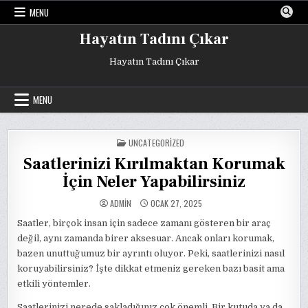
Skip
MENU
to
content
Hayatın Tadını Çıkar
Hayatın Tadını Çıkar
MENU
POSTED
UNCATEGORIZED
IN
Saatlerinizi Kırılmaktan Korumak
İçin Neler Yapabilirsiniz
ADMIN
OCAK 27, 2025
Saatler, birçok insan için sadece zamanı gösteren bir araç
değil, aynı zamanda birer aksesuar. Ancak onları korumak,
bazen unuttuğumuz bir ayrıntı oluyor. Peki, saatlerinizi nasıl
koruyabilirsiniz? İşte dikkat etmeniz gereken bazı basit ama
etkili yöntemler.
Saatlerinizi nerede sakladığınız çok önemli. Bir kutuda ya da