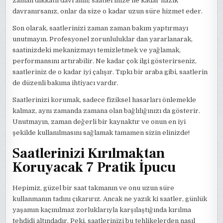
zaman dikkatli davranın; saatlerinize ne kadar nazik
davranırsanız, onlar da size o kadar uzun süre hizmet eder.
Son olarak, saatlerinizi zaman zaman bakım yaptırmayı
unutmayın. Profesyonel zorunluluklar dan yararlanarak,
saatinizdeki mekanizmayı temizletmek ve yağlamak,
performansını artırabilir. Ne kadar çok ilgi gösterirseniz,
saatleriniz de o kadar iyi çalışır. Tıpkı bir araba gibi, saatlerin
de düzenli bakıma ihtiyacı vardır.
Saatlerinizi korumak, sadece fiziksel hasarları önlemekle
kalmaz, aynı zamanda zamana olan bağlılığınızı da gösterir.
Unutmayın, zaman değerli bir kaynaktır ve onun en iyi
şekilde kullanılmasını sağlamak tamamen sizin elinizde!
Saatlerinizi Kırılmaktan
Koruyacak 7 Pratik İpucu
Hepimiz, güzel bir saat takmanın ve onu uzun süre
kullanmanın tadını çıkarırız. Ancak ne yazık ki saatler, günlük
yaşamın kaçınılmaz zorluklarıyla karşılaştığında kırılma
tehdidi altındadır. Peki, saatlerinizi bu tehlikelerden nasıl