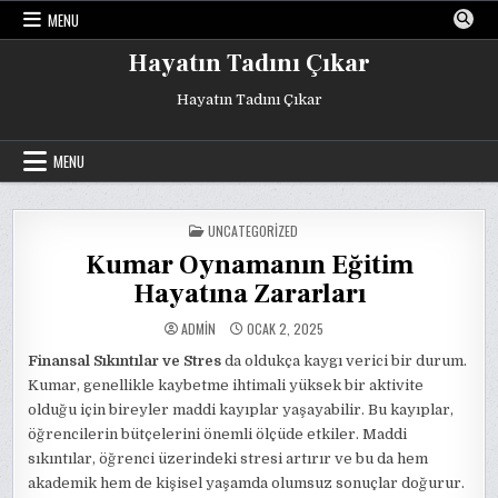
Skip
MENU
to
content
Hayatın Tadını Çıkar
Hayatın Tadını Çıkar
MENU
POSTED
UNCATEGORIZED
IN
Kumar Oynamanın Eğitim
Hayatına Zararları
ADMIN
OCAK 2, 2025
Finansal Sıkıntılar ve Stres
da oldukça kaygı verici bir durum.
Kumar, genellikle kaybetme ihtimali yüksek bir aktivite
olduğu için bireyler maddi kayıplar yaşayabilir. Bu kayıplar,
öğrencilerin bütçelerini önemli ölçüde etkiler. Maddi
sıkıntılar, öğrenci üzerindeki stresi artırır ve bu da hem
akademik hem de kişisel yaşamda olumsuz sonuçlar doğurur.