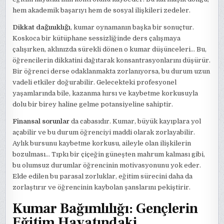
hem akademik başarıyı hem de sosyal ilişkileri zedeler.
Dikkat dağınıklığı
, kumar oynamanın başka bir sonuçtur.
Koskoca bir kütüphane sessizliğinde ders çalışmaya
çalışırken, aklınızda sürekli dönen o kumar düşünceleri… Bu,
öğrencilerin dikkatini dağıtarak konsantrasyonlarını düşürür.
Bir öğrenci derse odaklanmakta zorlanıyorsa, bu durum uzun
vadeli etkiler doğurabilir. Gelecekteki profesyonel
yaşamlarında bile, kazanma hırsı ve kaybetme korkusuyla
dolu bir birey haline gelme potansiyeline sahiptir.
Finansal sorunlar
da cabasıdır. Kumar, büyük kayıplara yol
açabilir ve bu durum öğrenciyi maddi olarak zorlayabilir.
Aylık bursunu kaybetme korkusu, aileyle olan ilişkilerin
bozulması… Tıpkı bir çiçeğin güneşten mahrum kalması gibi,
bu olumsuz durumlar öğrencinin motivasyonunu yok eder.
Elde edilen bu parasal zorluklar, eğitim sürecini daha da
zorlaştırır ve öğrencinin kaybolan şanslarını pekiştirir.
Kumar Bağımlılığı: Gençlerin
Eğitim Hayatındaki