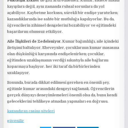
Psikolojik Etkiler
de göz ardı edilemez. Kumar, sadece maddi
kayıplara değil, aynı zamanda ruhsal sorunlara da yol
açabiliyor. Kaybetme korkusu, sürekli bir endişe yaratırken;
kazandıklarında ise sahte bir mutluluğa kapılıyorlar. Bu da,
öğrencilerin zihinsel dengelerini bozabiliyor ve eğitimdeki
başarılarını olumsuz etkiliyor.
Aile İlişkileri de Zedeleniyor
. Kumar bağımlılığı, aile içindeki
iletişimi baltalıyor. Ebeveynler, çocuklarının kumar masasına
olan düşkünlüğü karşısında endişelenirken; çocuklar,
eğitimden uzaklaşmanın verdiği sıkıntıyla aile bağlarını
koparmaya başlıyor. her iki taraf da birbirlerinden
uzaklaşıyor.
Sonunda, burada dikkat edilmesi gereken en önemli şey,
eğitimle kumar arasındaki dengeyi sağlamak. Öğrencilerin
gerçek dünyayı deneyimlemeleri önemli olsa da, bunu kendi
geleceklerini tehlikeye atmadan yapmaları en doğrusu.
kazandıran casino siteleri
güvenilir