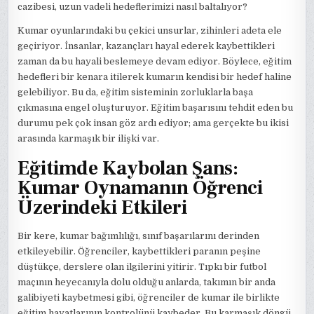
cazibesi, uzun vadeli hedeflerimizi nasıl baltalıyor?
Kumar oyunlarındaki bu çekici unsurlar, zihinleri adeta ele
geçiriyor. İnsanlar, kazançları hayal ederek kaybettikleri
zaman da bu hayali beslemeye devam ediyor. Böylece, eğitim
hedefleri bir kenara itilerek kumarın kendisi bir hedef haline
gelebiliyor. Bu da, eğitim sisteminin zorluklarla başa
çıkmasına engel oluşturuyor. Eğitim başarısını tehdit eden bu
durumu pek çok insan göz ardı ediyor; ama gerçekte bu ikisi
arasında karmaşık bir ilişki var.
Eğitimde Kaybolan Şans:
Kumar Oynamanın Öğrenci
Üzerindeki Etkileri
Bir kere, kumar bağımlılığı, sınıf başarılarını derinden
etkileyebilir. Öğrenciler, kaybettikleri paranın peşine
düştükçe, derslere olan ilgilerini yitirir. Tıpkı bir futbol
maçının heyecanıyla dolu olduğu anlarda, takımın bir anda
galibiyeti kaybetmesi gibi, öğrenciler de kumar ile birlikte
eğitim hayatlarının kontrolünü kaybeder. Bu karmaşık döngü,