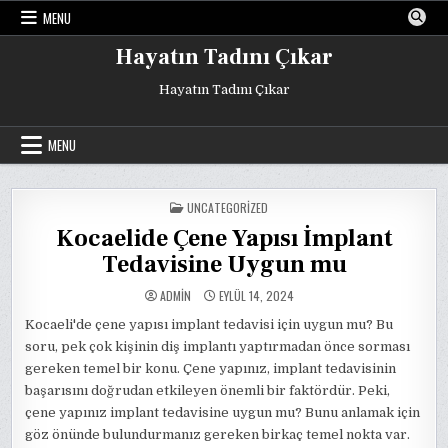
Skip
MENU
to
content
Hayatın Tadını Çıkar
Hayatın Tadını Çıkar
MENU
POSTED
UNCATEGORIZED
IN
Kocaelide Çene Yapısı İmplant
Tedavisine Uygun mu
ADMIN
EYLÜL 14, 2024
Kocaeli'de çene yapısı implant tedavisi için uygun mu? Bu
soru, pek çok kişinin diş implantı yaptırmadan önce sorması
gereken temel bir konu. Çene yapınız, implant tedavisinin
başarısını doğrudan etkileyen önemli bir faktördür. Peki,
çene yapınız implant tedavisine uygun mu? Bunu anlamak için
göz önünde bulundurmanız gereken birkaç temel nokta var.