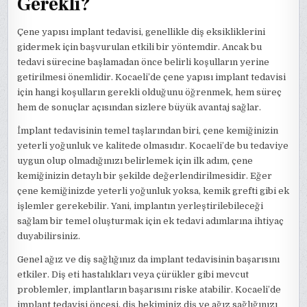
Gerekli?
Çene yapısı implant tedavisi, genellikle diş eksikliklerini
gidermek için başvurulan etkili bir yöntemdir. Ancak bu
tedavi sürecine başlamadan önce belirli koşulların yerine
getirilmesi önemlidir. Kocaeli’de çene yapısı implant tedavisi
için hangi koşulların gerekli olduğunu öğrenmek, hem süreç
hem de sonuçlar açısından sizlere büyük avantaj sağlar.
İmplant tedavisinin temel taşlarından biri, çene kemiğinizin
yeterli yoğunluk ve kalitede olmasıdır. Kocaeli’de bu tedaviye
uygun olup olmadığınızı belirlemek için ilk adım, çene
kemiğinizin detaylı bir şekilde değerlendirilmesidir. Eğer
çene kemiğinizde yeterli yoğunluk yoksa, kemik grefti gibi ek
işlemler gerekebilir. Yani, implantın yerleştirilebileceği
sağlam bir temel oluşturmak için ek tedavi adımlarına ihtiyaç
duyabilirsiniz.
Genel ağız ve diş sağlığınız da implant tedavisinin başarısını
etkiler. Diş eti hastalıkları veya çürükler gibi mevcut
problemler, implantların başarısını riske atabilir. Kocaeli’de
implant tedavisi öncesi, diş hekiminiz diş ve ağız sağlığınızı