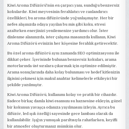
Kiwi Aroma Difüzörü'nün en çarpıcı yanı, sunduğu benzersiz
kokulardır. Kiwi meyvesinin ferahlatıcı ve canlandırıcı
özellikleri, bu aroma difüzöründe yoğunlaşmıştır. Her bir
nefes alışınızda odaya yayılan bu mis gibi koku, stresi
azaltırken enerjinizi yenilemenize yardımcı olur. İster
dinlenme alanınızda, ister çalışma masanızda kullanın, Kiwi
Aroma Difüzörü evinizin her köşesine ferahlık getirecektir.
Bu özel aroma difüzörü aynı zamanda SEO optimizasyonu ile
dikkat çeker. İçerisinde bulunan benzersiz kokuları, arama
motorlarında üst sıralara çıkarmak için optimize edilmiştir.
Arama sonuçlarında daha kolay bulunması ve hedef kitlenizin
ilgisini çekmesi için makul anahtar kelimelerle etkileyici bir
şekilde yazılmıştır.
Kiwi Aroma Difüzörü, kullanımı kolay ve pratik bir cihazdır.
Sadece birkaç damla kiwi esansını su haznesine ekleyin, güzel
bir kokunun yavaşça odanıza yayılmasını izleyin. Ayrıca bu
difüzör, led ışık özelliği sayesinde gece lambası olarak da
kullanılabilir. Işığın yumuşak parıltısıyla rahatlarken, keyifli
bir atmosfer oluşturmanız mümkün olur.