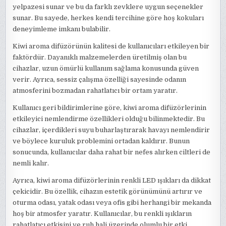
yelpazesi sunar ve bu da farklı zevklere uygun seçenekler
sunar. Bu sayede, herkes kendi tercihine göre hoş kokuları
deneyimleme imkanı bulabilir.
Kiwi aroma difüzörünün kalitesi de kullanıcıları etkileyen bir
faktördür. Dayanıklı malzemelerden üretilmiş olan bu
cihazlar, uzun ömürlü kullanım sağlama konusunda güven
verir. Ayrıca, sessiz çalışma özelliği sayesinde odanın
atmosferini bozmadan rahatlatıcı bir ortam yaratır.
Kullanıcı geri bildirimlerine göre, kiwi aroma difüzörlerinin
etkileyici nemlendirme özellikleri olduğu bilinmektedir. Bu
cihazlar, içerdikleri suyu buharlaştırarak havayı nemlendirir
ve böylece kuruluk problemini ortadan kaldırır. Bunun
sonucunda, kullanıcılar daha rahat bir nefes alırken ciltleri de
nemli kalır.
Ayrıca, kiwi aroma difüzörlerinin renkli LED ışıkları da dikkat
çekicidir. Bu özellik, cihazın estetik görünümünü artırır ve
oturma odası, yatak odası veya ofis gibi herhangi bir mekanda
hoş bir atmosfer yaratır. Kullanıcılar, bu renkli ışıkların
rahatlatıcı etkisini ve ruh hali üzerinde olumlu bir etki