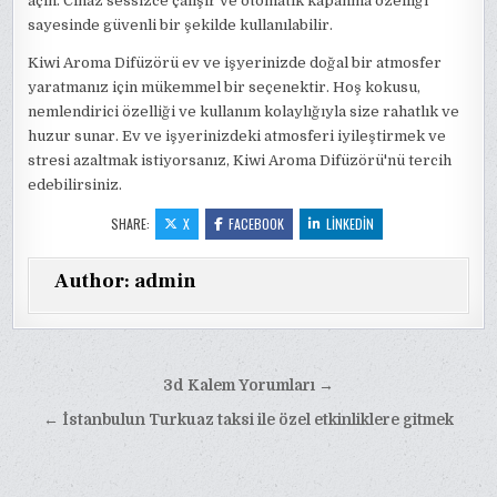
açın. Cihaz sessizce çalışır ve otomatik kapanma özelliği
sayesinde güvenli bir şekilde kullanılabilir.
Kiwi Aroma Difüzörü ev ve işyerinizde doğal bir atmosfer
yaratmanız için mükemmel bir seçenektir. Hoş kokusu,
nemlendirici özelliği ve kullanım kolaylığıyla size rahatlık ve
huzur sunar. Ev ve işyerinizdeki atmosferi iyileştirmek ve
stresi azaltmak istiyorsanız, Kiwi Aroma Difüzörü'nü tercih
edebilirsiniz.
SHARE:
X
FACEBOOK
LINKEDIN
Author:
admin
Yazı
3d Kalem Yorumları →
gezinmesi
← İstanbulun Turkuaz taksi ile özel etkinliklere gitmek