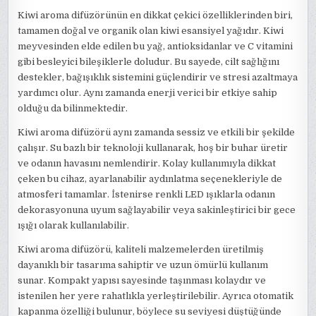
Kiwi aroma difüzörünün en dikkat çekici özelliklerinden biri,
tamamen doğal ve organik olan kiwi esansiyel yağıdır. Kiwi
meyvesinden elde edilen bu yağ, antioksidanlar ve C vitamini
gibi besleyici bileşiklerle doludur. Bu sayede, cilt sağlığını
destekler, bağışıklık sistemini güçlendirir ve stresi azaltmaya
yardımcı olur. Aynı zamanda enerji verici bir etkiye sahip
olduğu da bilinmektedir.
Kiwi aroma difüzörü aynı zamanda sessiz ve etkili bir şekilde
çalışır. Su bazlı bir teknoloji kullanarak, hoş bir buhar üretir
ve odanın havasını nemlendirir. Kolay kullanımıyla dikkat
çeken bu cihaz, ayarlanabilir aydınlatma seçenekleriyle de
atmosferi tamamlar. İstenirse renkli LED ışıklarla odanın
dekorasyonuna uyum sağlayabilir veya sakinleştirici bir gece
ışığı olarak kullanılabilir.
Kiwi aroma difüzörü, kaliteli malzemelerden üretilmiş
dayanıklı bir tasarıma sahiptir ve uzun ömürlü kullanım
sunar. Kompakt yapısı sayesinde taşınması kolaydır ve
istenilen her yere rahatlıkla yerleştirilebilir. Ayrıca otomatik
kapanma özelliği bulunur, böylece su seviyesi düştüğünde