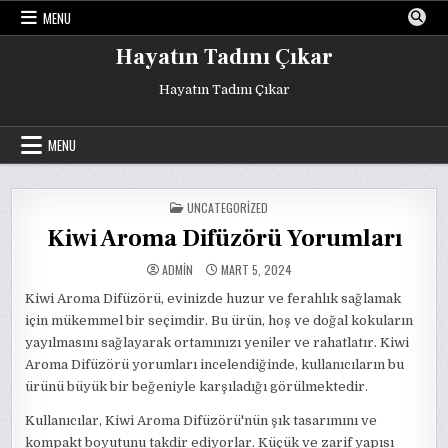
Skip
MENU
to
content
Hayatın Tadını Çıkar
Hayatın Tadını Çıkar
MENU
POSTED
UNCATEGORIZED
IN
Kiwi Aroma Difüzörü Yorumları
ADMIN
MART 5, 2024
Kiwi Aroma Difüzörü, evinizde huzur ve ferahlık sağlamak
için mükemmel bir seçimdir. Bu ürün, hoş ve doğal kokuların
yayılmasını sağlayarak ortamınızı yeniler ve rahatlatır. Kiwi
Aroma Difüzörü yorumları incelendiğinde, kullanıcıların bu
ürünü büyük bir beğeniyle karşıladığı görülmektedir.
Kullanıcılar, Kiwi Aroma Difüzörü'nün şık tasarımını ve
kompakt boyutunu takdir ediyorlar. Küçük ve zarif yapısı