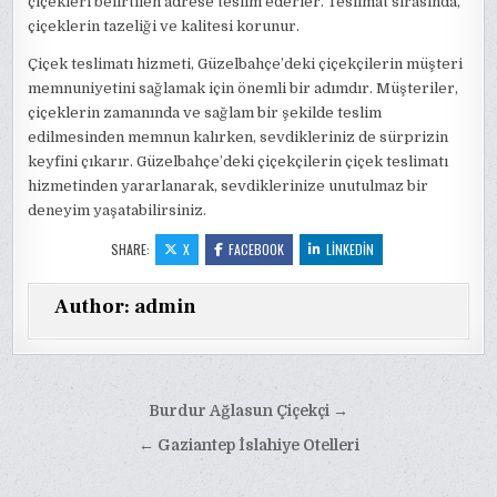
çiçekleri belirtilen adrese teslim ederler. Teslimat sırasında,
çiçeklerin tazeliği ve kalitesi korunur.
Çiçek teslimatı hizmeti, Güzelbahçe’deki çiçekçilerin müşteri
memnuniyetini sağlamak için önemli bir adımdır. Müşteriler,
çiçeklerin zamanında ve sağlam bir şekilde teslim
edilmesinden memnun kalırken, sevdikleriniz de sürprizin
keyfini çıkarır. Güzelbahçe’deki çiçekçilerin çiçek teslimatı
hizmetinden yararlanarak, sevdiklerinize unutulmaz bir
deneyim yaşatabilirsiniz.
SHARE:
X
FACEBOOK
LINKEDIN
Author:
admin
Yazı
Burdur Ağlasun Çiçekçi →
gezinmesi
← Gaziantep İslahiye Otelleri