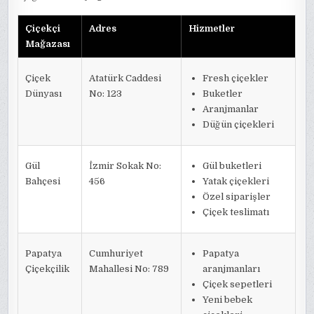
Çiçekçi
Adres
Hizmetler
Mağazası
Çiçek
Atatürk Caddesi
Fresh çiçekler
Dünyası
No: 123
Buketler
Aranjmanlar
Düğün çiçekleri
Gül
İzmir Sokak No:
Gül buketleri
Bahçesi
456
Yatak çiçekleri
Özel siparişler
Çiçek teslimatı
Papatya
Cumhuriyet
Papatya
Çiçekçilik
Mahallesi No: 789
aranjmanları
Çiçek sepetleri
Yeni bebek