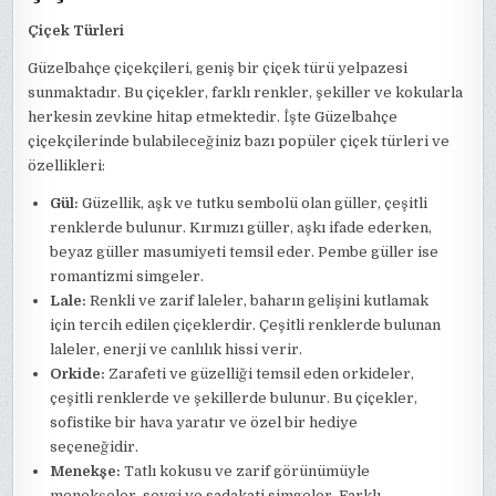
Çiçek Türleri
Güzelbahçe çiçekçileri, geniş bir çiçek türü yelpazesi
sunmaktadır. Bu çiçekler, farklı renkler, şekiller ve kokularla
herkesin zevkine hitap etmektedir. İşte Güzelbahçe
çiçekçilerinde bulabileceğiniz bazı popüler çiçek türleri ve
özellikleri:
Gül:
Güzellik, aşk ve tutku sembolü olan güller, çeşitli
renklerde bulunur. Kırmızı güller, aşkı ifade ederken,
beyaz güller masumiyeti temsil eder. Pembe güller ise
romantizmi simgeler.
Lale:
Renkli ve zarif laleler, baharın gelişini kutlamak
için tercih edilen çiçeklerdir. Çeşitli renklerde bulunan
laleler, enerji ve canlılık hissi verir.
Orkide:
Zarafeti ve güzelliği temsil eden orkideler,
çeşitli renklerde ve şekillerde bulunur. Bu çiçekler,
sofistike bir hava yaratır ve özel bir hediye
seçeneğidir.
Menekşe:
Tatlı kokusu ve zarif görünümüyle
menekşeler, sevgi ve sadakati simgeler. Farklı