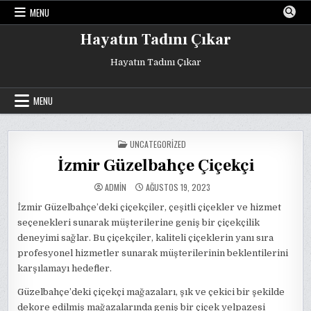
Skip
MENU
to
content
Hayatın Tadını Çıkar
Hayatın Tadını Çıkar
MENU
POSTED
UNCATEGORIZED
IN
İzmir Güzelbahçe Çiçekçi
ADMIN
AĞUSTOS 19, 2023
İzmir Güzelbahçe’deki çiçekçiler, çeşitli çiçekler ve hizmet
seçenekleri sunarak müşterilerine geniş bir çiçekçilik
deneyimi sağlar. Bu çiçekçiler, kaliteli çiçeklerin yanı sıra
profesyonel hizmetler sunarak müşterilerinin beklentilerini
karşılamayı hedefler.
Güzelbahçe’deki çiçekçi mağazaları, şık ve çekici bir şekilde
dekore edilmiş mağazalarında geniş bir çiçek yelpazesi