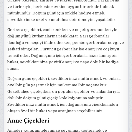
Orkide, güzellik, zarafet ve lüksün sembolüdür. Farklı renk
ve türleriyle, herkesin zevkine uygun bir orkide bulmak
mümkündür. Doğum günü için orkide hediye etmek,
sevdiklerinize özel ve unutulmaz bir deneyim yaşatabilir.
Gerbera çiçekleri, canlı renkleri ve neşeli görünümleriyle
doğum günü kutlamalarına renk katar. Sarı gerberalar,
dostluğu ve neşeyi ifade ederken, pembe gerberalar sevgi ve
şefkati simgeler. Turuncu gerberalar ise enerji ve coşkuyu
temsil eder. Doğum günü için gerberalarla hazırlanmış bir
buket, sevdiklerinize pozitif enerji ve neşe dolu bir hediye
sunar.
Doğum günü çiçekleri, sevdiklerinizi mutlu etmek ve onlara
özel bir gün yaşatmak için mükemmel bir seçenektir.
Güzelbahçe çiçekçileri, en popüler çiçekler ve anlamlarıyla
dolu bir doğum günü çiçeği koleksiyonuna sahiptir.
Sevdiklerinizi mutlu etmek için doğum günü çiçeklerinden
oluşan özel bir buket veya aranjman seçebilirsiniz.
Anne Çiçekleri
Anneler günü, annelerimize sevgimizi göstermek ve