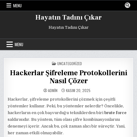
Skip
MENU
to
content
Hayatın Tadını Çıkar
Hayatın Tadını Çıkar
MENU
POSTED
UNCATEGORIZED
IN
Hackerlar Şifreleme Protokollerini
Nasıl Çözer
ADMIN
KASIM 20, 2025
Hackerlar, şifreleme protokollerini çözmek için çeşitli
yöntemler kullanır. Peki, bu yöntemler nelerdir? Öncelikle,
hackerların en çok başvurduğu tekniklerden biri
brute force
saldırısıdır. Bu yöntem, tüm olası şifre kombinasyonlarını
denemeyi içerir. Ancak bu, çok zaman alıcı bir süreçtir. Yani,
her zaman etkili olmayabilir.