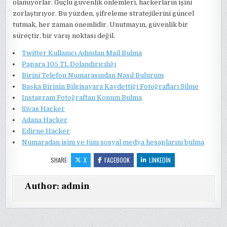
olamıyorlar. Güçlü güvenlik önlemleri, hackerların işini
zorlaştırıyor. Bu yüzden, şifreleme stratejilerini güncel
tutmak, her zaman önemlidir. Unutmayın, güvenlik bir
süreçtir, bir varış noktası değil.
Twitter Kullanıcı Adından Mail Bulma
Papara 105 TL Dolandırıcılığı
Birini Telefon Numarasından Nasıl Bulurum
Başka Birinin Bilgisayara Kaydettiği Fotoğrafları Silme
Instagram Fotoğraftan Konum Bulma
Sivas Hacker
Adana Hacker
Edirne Hacker
Numaradan isim ve tüm sosyal medya hesaplarını bulma
SHARE:
X
FACEBOOK
LINKEDIN
Author:
admin