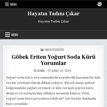
Skip
MENU
to
content
Hayatın Tadını Çıkar
Hayatın Tadını Çıkar
MENU
POSTED
UNCATEGORIZED
IN
Göbek Eriten Yoğurt Soda Kürü
Yorumlar
ADMIN
ŞUBAT 26, 2024
Yoğurt soda kürü, son zamanlarda popülerlik kazanan bir kilo
verme yöntemi olarak dikkat çekiyor. Birçok insan, göbek
bölgesindeki yağları eritmek ve kilo vermek için bu kürü
deniyor ve sonuçlardan oldukça memnun kalıyor. Peki,
yoğurt soda kürü gerçekten etkili mi? İşte bu kür hakkında
bazı yorumlar.