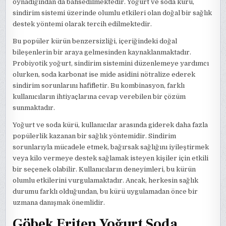
oynadığından da bahsedilmektedir. Yoğurt ve soda kürü,
sindirim sistemi üzerinde olumlu etkileri olan doğal bir sağlık
destek yöntemi olarak tercih edilmektedir.
Bu popüler kürün benzersizliği, içeriğindeki doğal
bileşenlerin bir araya gelmesinden kaynaklanmaktadır.
Probiyotik yoğurt, sindirim sistemini düzenlemeye yardımcı
olurken, soda karbonat ise mide asidini nötralize ederek
sindirim sorunlarını hafifletir. Bu kombinasyon, farklı
kullanıcıların ihtiyaçlarına cevap verebilen bir çözüm
sunmaktadır.
Yoğurt ve soda kürü, kullanıcılar arasında giderek daha fazla
popülerlik kazanan bir sağlık yöntemidir. Sindirim
sorunlarıyla mücadele etmek, bağırsak sağlığını iyileştirmek
veya kilo vermeye destek sağlamak isteyen kişiler için etkili
bir seçenek olabilir. Kullanıcıların deneyimleri, bu kürün
olumlu etkilerini vurgulamaktadır. Ancak, herkesin sağlık
durumu farklı olduğundan, bu kürü uygulamadan önce bir
uzmana danışmak önemlidir.
Göbek Eriten Yoğurt Soda