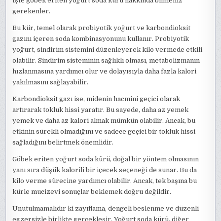
İşte göbek eriten yoğurt soda kürü hakkında bilmeniz
gerekenler.
Bu kür, temel olarak probiyotik yoğurt ve karbondioksit
gazını içeren soda kombinasyonunu kullanır. Probiyotik
yoğurt, sindirim sistemini düzenleyerek kilo vermede etkili
olabilir. Sindirim sisteminin sağlıklı olması, metabolizmanın
hızlanmasına yardımcı olur ve dolayısıyla daha fazla kalori
yakılmasını sağlayabilir.
Karbondioksit gazı ise, midenin hacmini geçici olarak
artırarak tokluk hissi yaratır. Bu sayede, daha az yemek
yemek ve daha az kalori almak mümkün olabilir. Ancak, bu
etkinin sürekli olmadığını ve sadece geçici bir tokluk hissi
sağladığını belirtmek önemlidir.
Göbek eriten yoğurt soda kürü, doğal bir yöntem olmasının
yanı sıra düşük kalorili bir içecek seçeneği de sunar. Bu da
kilo verme sürecine yardımcı olabilir. Ancak, tek başına bu
kürle mucizevi sonuçlar beklemek doğru değildir.
Unutulmamalıdır ki zayıflama, dengeli beslenme ve düzenli
egzersizle birlikte gerçekleşir. Yoğurt soda kürü, diğer