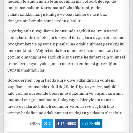
nedeniyle sindirim sistemi sorunlarına yol açabileceği de
unutulmamalıdır. Karbonatın fazla tüketimi, mide
rahatsızlıklarına, şişkinliğe ve bazı kişilerde asit baz
dengesinin bozulmasına neden olabilir.
Diyetisyenler, zayıflama konusunda sağlıklı ve uzun vadeli
sonuçlar elde etmek için bireysel ihtiyaçlara uygun beslenme
programları ve egzersiz planlarına odaklanılması gerektiğini
önermektedir. Yoğurt soda kürünün tek başına mucizevi bir
çözüm olmadığını ve sağlıklı kilo verme hedefleri için bilimsel
temellere dayalı yaklaşımların tercih edilmesi gerektiğini
vurgulamaktadırlar.
Göbek eriten yoğurt soda kürü diye adlandırılan yöntem,
zayıflama konusunda etkili değildir. Diyetisyenler, sağlıklı
kilo verme sürecinde beslenme düzeninin ve yaşam tarzının
önemini vurgulamaktadır. Dolayısıyla, bireylerin uzman
tavsiyesi alarak bilinçli seçimler yapması ve sağlıklı kilo
verme hedeflerine odaklanması en doğru yaklaşım olacaktır.
SHARE:
X
FACEBOOK
LINKEDIN