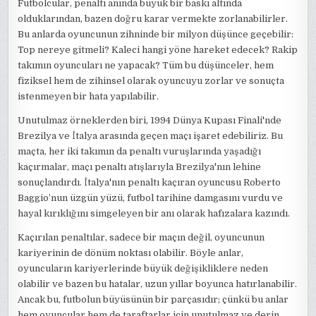
Futbolcular, penaltı anında büyük bir baskı altında
olduklarından, bazen doğru karar vermekte zorlanabilirler.
Bu anlarda oyuncunun zihninde bir milyon düşünce geçebilir:
Top nereye gitmeli? Kaleci hangi yöne hareket edecek? Rakip
takımın oyuncuları ne yapacak? Tüm bu düşünceler, hem
fiziksel hem de zihinsel olarak oyuncuyu zorlar ve sonuçta
istenmeyen bir hata yapılabilir.
Unutulmaz örneklerden biri, 1994 Dünya Kupası Finali'nde
Brezilya ve İtalya arasında geçen maçı işaret edebiliriz. Bu
maçta, her iki takımın da penaltı vuruşlarında yaşadığı
kaçırmalar, maçı penaltı atışlarıyla Brezilya'nın lehine
sonuçlandırdı. İtalya'nın penaltı kaçıran oyuncusu Roberto
Baggio’nun üzgün yüzü, futbol tarihine damgasını vurdu ve
hayal kırıklığını simgeleyen bir anı olarak hafızalara kazındı.
Kaçırılan penaltılar, sadece bir maçın değil, oyuncunun
kariyerinin de dönüm noktası olabilir. Böyle anlar,
oyuncuların kariyerlerinde büyük değişikliklere neden
olabilir ve bazen bu hatalar, uzun yıllar boyunca hatırlanabilir.
Ancak bu, futbolun büyüsünün bir parçasıdır; çünkü bu anlar
hem oyuncular hem de taraftarlar için unutulmaz ve derin