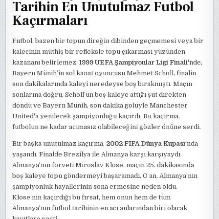
Tarihin En Unutulmaz Futbol
Kaçırmaları
Futbol, bazen bir topun direğin dibinden geçmemesi veya bir
kalecinin müthiş bir refleksle topu çıkarması yüzünden
kazananı belirlemez.
1999 UEFA Şampiyonlar Ligi Finali
'nde,
Bayern Münih’in sol kanat oyuncusu Mehmet Scholl, finalin
son dakikalarında kaleyi neredeyse boş bırakmıştı. Maçın
sonlarına doğru, Scholl’un boş kaleye attığı şut direkten
döndü ve Bayern Münih, son dakika golüyle Manchester
United'a yenilerek şampiyonluğu kaçırdı. Bu kaçırma,
futbolun ne kadar acımasız olabileceğini gözler önüne serdi.
Bir başka unutulmaz kaçırma,
2002 FIFA Dünya Kupası
'nda
yaşandı. Finalde Brezilya ile Almanya karşı karşıyaydı.
Almanya'nın forveti Miroslav Klose, maçın 25. dakikasında
boş kaleye topu göndermeyi başaramadı. O an, Almanya’nın
şampiyonluk hayallerinin sona ermesine neden oldu.
Klose’nin kaçırdığı bu fırsat, hem onun hem de tüm
Almanya'nın futbol tarihinin en acı anlarından biri olarak
kayıtlara geçti.