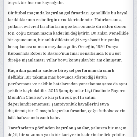
büyük bir hüsran kaynağıdır.
Bir futbol maçında kaçırılan gol fırsatları
, genellikle bu hayal
kırıklıklarının en belirgin örneklerindendir. Hatırlarsanız,
şutları cıvıl cıvıl taraftarların gözleri önünde direkten dönen
top, çoğu zaman maçın kaderini değiştirir. Bu anlar, genellikle
bir oyuncunun, bir anlık dikkatsizliği veya basit bir yanlış
hesaplaması sonucu meydana gelir. Örneğin, 1994 Dünya
Kupası'nda Roberto Baggio'nun final penaltısında topu üst
direğe nişanlaması, yıllar boyu konuşulan bir anı olmuştur.
Kaçırılan şanslar sadece bireysel performansla sınırlı
değildir.
Bir takımın maç boyunca gösterdiği üstün
performans ve rakibin hatalarından yararlanma şansı da aynı
şekilde kaybolabilir. 2012 Şampiyonlar Ligi finalinde Bayern
Münih'in Chelsea'ye karşı birçok gol fırsatını
değerlendirememesi, şampiyonluk hayallerini suya
düşürmüştür. O maçta kaçırılan fırsatlar, çoğu futbolseverin
hâlâ hafızasında canlı kalır.
Taraftarların gözünden kaçırılan şanslar
, yalnızca bir maçın
değil, bir sezonun ya da bir kariyerin kaderini belirleyebilir.