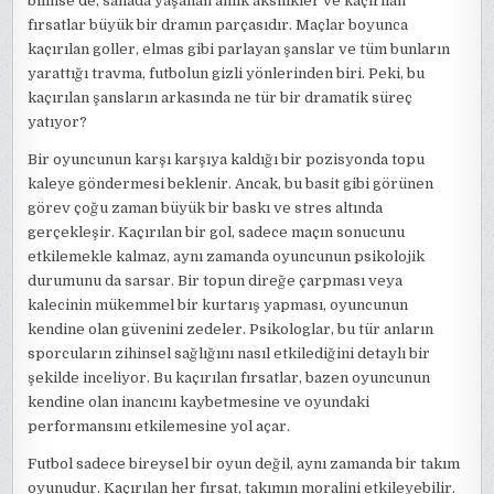
bilinse de, sahada yaşanan anlık aksilikler ve kaçırılan
fırsatlar büyük bir dramın parçasıdır. Maçlar boyunca
kaçırılan goller, elmas gibi parlayan şanslar ve tüm bunların
yarattığı travma, futbolun gizli yönlerinden biri. Peki, bu
kaçırılan şansların arkasında ne tür bir dramatik süreç
yatıyor?
Bir oyuncunun karşı karşıya kaldığı bir pozisyonda topu
kaleye göndermesi beklenir. Ancak, bu basit gibi görünen
görev çoğu zaman büyük bir baskı ve stres altında
gerçekleşir. Kaçırılan bir gol, sadece maçın sonucunu
etkilemekle kalmaz, aynı zamanda oyuncunun psikolojik
durumunu da sarsar. Bir topun direğe çarpması veya
kalecinin mükemmel bir kurtarış yapması, oyuncunun
kendine olan güvenini zedeler. Psikologlar, bu tür anların
sporcuların zihinsel sağlığını nasıl etkilediğini detaylı bir
şekilde inceliyor. Bu kaçırılan fırsatlar, bazen oyuncunun
kendine olan inancını kaybetmesine ve oyundaki
performansını etkilemesine yol açar.
Futbol sadece bireysel bir oyun değil, aynı zamanda bir takım
oyunudur. Kaçırılan her fırsat, takımın moralini etkileyebilir.