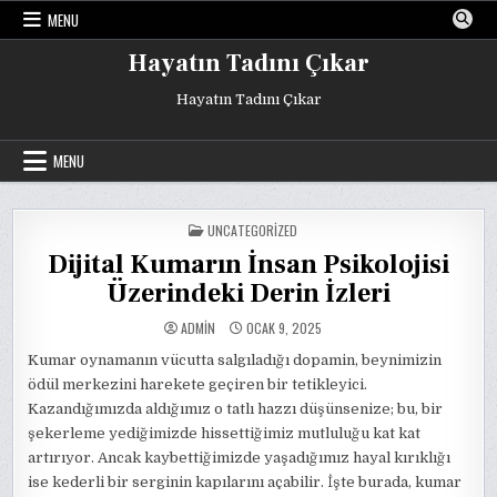
Skip
MENU
to
content
Hayatın Tadını Çıkar
Hayatın Tadını Çıkar
MENU
POSTED
UNCATEGORIZED
IN
Dijital Kumarın İnsan Psikolojisi
Üzerindeki Derin İzleri
ADMIN
OCAK 9, 2025
Kumar oynamanın vücutta salgıladığı dopamin, beynimizin
ödül merkezini harekete geçiren bir tetikleyici.
Kazandığımızda aldığımız o tatlı hazzı düşünsenize; bu, bir
şekerleme yediğimizde hissettiğimiz mutluluğu kat kat
artırıyor. Ancak kaybettiğimizde yaşadığımız hayal kırıklığı
ise kederli bir serginin kapılarını açabilir. İşte burada, kumar