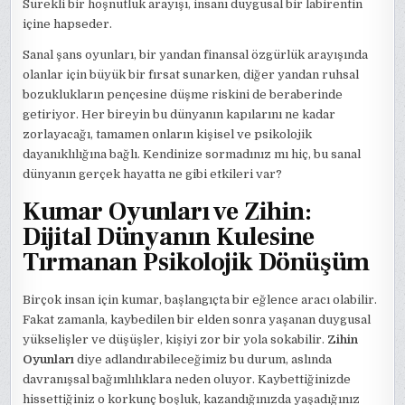
Sürekli bir hoşnutluk arayışı, insanı duygusal bir labirentin
içine hapseder.
Sanal şans oyunları, bir yandan finansal özgürlük arayışında
olanlar için büyük bir fırsat sunarken, diğer yandan ruhsal
bozuklukların pençesine düşme riskini de beraberinde
getiriyor. Her bireyin bu dünyanın kapılarını ne kadar
zorlayacağı, tamamen onların kişisel ve psikolojik
dayanıklılığına bağlı. Kendinize sormadınız mı hiç, bu sanal
dünyanın gerçek hayatta ne gibi etkileri var?
Kumar Oyunları ve Zihin:
Dijital Dünyanın Kulesine
Tırmanan Psikolojik Dönüşüm
Birçok insan için kumar, başlangıçta bir eğlence aracı olabilir.
Fakat zamanla, kaybedilen bir elden sonra yaşanan duygusal
yükselişler ve düşüşler, kişiyi zor bir yola sokabilir.
Zihin
Oyunları
diye adlandırabileceğimiz bu durum, aslında
davranışsal bağımlılıklara neden oluyor. Kaybettiğinizde
hissettiğiniz o korkunç boşluk, kazandığınızda yaşadığınız