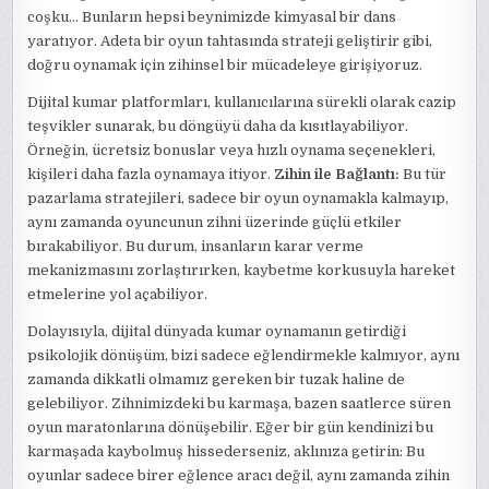
coşku… Bunların hepsi beynimizde kimyasal bir dans
yaratıyor. Adeta bir oyun tahtasında strateji geliştirir gibi,
doğru oynamak için zihinsel bir mücadeleye girişiyoruz.
Dijital kumar platformları, kullanıcılarına sürekli olarak cazip
teşvikler sunarak, bu döngüyü daha da kısıtlayabiliyor.
Örneğin, ücretsiz bonuslar veya hızlı oynama seçenekleri,
kişileri daha fazla oynamaya itiyor.
Zihin ile Bağlantı:
Bu tür
pazarlama stratejileri, sadece bir oyun oynamakla kalmayıp,
aynı zamanda oyuncunun zihni üzerinde güçlü etkiler
bırakabiliyor. Bu durum, insanların karar verme
mekanizmasını zorlaştırırken, kaybetme korkusuyla hareket
etmelerine yol açabiliyor.
Dolayısıyla, dijital dünyada kumar oynamanın getirdiği
psikolojik dönüşüm, bizi sadece eğlendirmekle kalmıyor, aynı
zamanda dikkatli olmamız gereken bir tuzak haline de
gelebiliyor. Zihnimizdeki bu karmaşa, bazen saatlerce süren
oyun maratonlarına dönüşebilir. Eğer bir gün kendinizi bu
karmaşada kaybolmuş hissederseniz, aklınıza getirin: Bu
oyunlar sadece birer eğlence aracı değil, aynı zamanda zihin