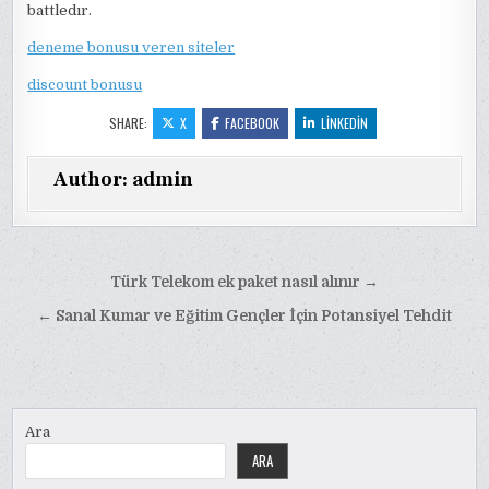
battledır.
deneme bonusu veren siteler
discount bonusu
SHARE:
X
FACEBOOK
LINKEDIN
Author:
admin
Yazı
Türk Telekom ek paket nasıl alınır →
gezinmesi
← Sanal Kumar ve Eğitim Gençler İçin Potansiyel Tehdit
Ara
ARA