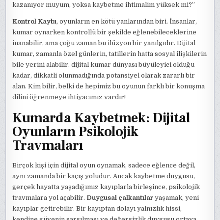
kazanıyor muyum, yoksa kaybetme ihtimalim yüksek mi?”
Kontrol Kaybı
, oyunların en kötü yanlarından biri. İnsanlar,
kumar oynarken kontrollü bir şekilde eğlenebileceklerine
inanabilir, ama çoğu zaman bu ilüzyon bir yanılgıdır. Dijital
kumar, zamanla özel günlerin, tatillerin hatta sosyal ilişkilerin
bile yerini alabilir. dijital kumar dünyası büyüleyici olduğu
kadar, dikkatli olunmadığında potansiyel olarak zararlı bir
alan. Kim bilir, belki de hepimiz bu oyunun farklı bir konuşma
dilini öğrenmeye ihtiyacımız vardır!
Kumarda Kaybetmek: Dijital
Oyunların Psikolojik
Travmaları
Birçok kişi için dijital oyun oynamak, sadece eğlence değil,
aynı zamanda bir kaçış yoludur. Ancak kaybetme duygusu,
gerçek hayatta yaşadığımız kayıplarla birleşince, psikolojik
travmalara yol açabilir.
Duygusal çalkantılar
yaşamak, yeni
kayıplar getirebilir. Bir kayıptan dolayı yalnızlık hissi,
kendine güvenin sarsılması ve değersizlik duygusu ortaya