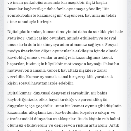
ve insan psikolojisi arasında karmaşık bir ilişki başlar.
İnsanlar kaybettikçe daha fazla oynamaya yönelir; “Bir
sonraki bahiste kazanacağım” düşüncesi, kayıplarını telafi
etme umuduyla birleşir.
Dijital platformlar, kumar deneyimini daha da sürükleyici hale
getiriyor. Canlı casino oyunları, anında etkileşim ve sosyal
unsurlarla dolu bir dünyaya adım atmamızı sağlıyor. Sosyal
medya üzerinden diğer oyuncularla etkileşim içinde olmak,
kaydolduğumuz oyunlar aracılığıyla kazandığımız küçük
başarılar, bizim için büyük bir motivasyon kaynağı. Fakat bu
motivasyon zamanla gerçek hayattaki ilişkilere zarar
verebilir. Kumar oynamak, sanal bir gerçeklik yaratarak
kişiyi sosyal hayattan izole edebilir.
Dijital kumar, duygusal dengenizi sarsabilir. Bir bahis
kaybettiğinizde, öfke, hayal kırıklığı ve çaresizlik gibi
duygular iç içe geçebilir. Bunu bir kısmet oyunu gibi düşünün;
kazananlar alkışlanırken, kaybedenler köşelere sıkışır ve
etraflarındaki dünyadan uzaklaşırlar. Bu da kişinin ruh halini
olumsuz etkileyebilir ve depresyon riskini artırabilir. Artık