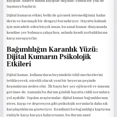
kayıplar, sadece maddi kayıplar değildir; ruhsal bir yük de
taşımaya başlarız.
Dijital kumarın etkisi, belki de görmek istemediğimiz kadar
derin ve karmaşık bir dengeyi barındırıyor. Hayatta kalmak
için mücadele eden birçok insan, bu sanal kumar dünyasında
kendine yer bulmaya çalışırken, aslında kendi zorbalıklarına
karşı savaşıyorlar.
Bağımlılığın Karanlık Yüzü:
Dijital Kumarın Psikolojik
Etkileri
Dijital kumar, kullanıcıların beynindeki ödül merkezlerini
tetikleyerek, sürekli olarak yeni bir heyecan peşinde
koşmalarına neden olur. İlk başta her şey eğlenceli ve masum
görünse de, zamanla bu durum günlük hayatta ciddi sorunlara
yol açabilir. Yapılan araştırmalar, dijital kumar bağımlılarının,
stres, kaygı ve depresyon gibi psikolojik sorunlarla daha sık
karşılaştıklarını gösteriyor. Kendinizi bu bağımlılığa kaptırma
riskiyle karşı karşıya kalıyorsanız, bu durum nasıl