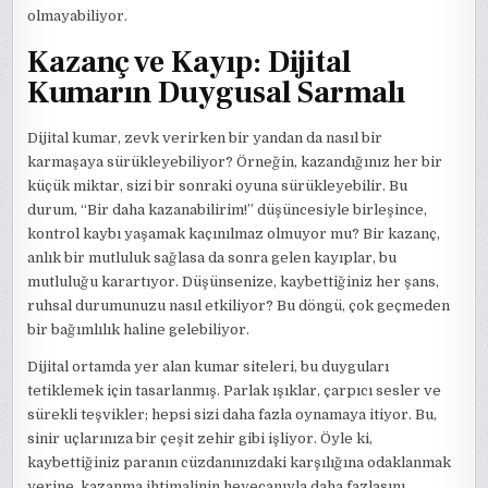
olmayabiliyor.
Kazanç ve Kayıp: Dijital
Kumarın Duygusal Sarmalı
Dijital kumar, zevk verirken bir yandan da nasıl bir
karmaşaya sürükleyebiliyor? Örneğin, kazandığınız her bir
küçük miktar, sizi bir sonraki oyuna sürükleyebilir. Bu
durum, “Bir daha kazanabilirim!” düşüncesiyle birleşince,
kontrol kaybı yaşamak kaçınılmaz olmuyor mu? Bir kazanç,
anlık bir mutluluk sağlasa da sonra gelen kayıplar, bu
mutluluğu karartıyor. Düşünsenize, kaybettiğiniz her şans,
ruhsal durumunuzu nasıl etkiliyor? Bu döngü, çok geçmeden
bir bağımlılık haline gelebiliyor.
Dijital ortamda yer alan kumar siteleri, bu duyguları
tetiklemek için tasarlanmış. Parlak ışıklar, çarpıcı sesler ve
sürekli teşvikler; hepsi sizi daha fazla oynamaya itiyor. Bu,
sinir uçlarınıza bir çeşit zehir gibi işliyor. Öyle ki,
kaybettiğiniz paranın cüzdanınızdaki karşılığına odaklanmak
yerine, kazanma ihtimalinin heyecanıyla daha fazlasını