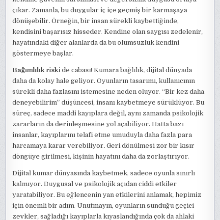
çıkar. Zamanla, bu duygular iç içe geçmiş bir karmaşaya
dönüşebilir. Örneğin, bir insan sürekli kaybettiğinde,
kendisini başarısız hisseder. Kendine olan saygısı zedelenir,
hayatındaki diğer alanlarda da bu olumsuzluk kendini
göstermeye başlar.
Bağımlılık riski
de cabası! Kumara bağlılık, dijital dünyada
daha da kolay hale geliyor. Oyunların tasarımı, kullanıcının
sürekli daha fazlasını istemesine neden oluyor. “Bir kez daha
deneyebilirim” düşüncesi, insanı kaybetmeye sürüklüyor. Bu
süreç, sadece maddi kayıplara değil, aynı zamanda psikolojik
zararların da derinleşmesine yol açabiliyor. Hatta bazı
insanlar, kayıplarını telafi etme umuduyla daha fazla para
harcamaya karar verebiliyor. Geri dönülmesi zor bir kısır
döngüye girilmesi, kişinin hayatını daha da zorlaştırıyor.
Dijital kumar dünyasında kaybetmek, sadece oyunla sınırlı
kalmıyor. Duygusal ve psikolojik açıdan ciddi etkiler
yaratabiliyor. Bu eğlencenin yan etkilerini anlamak, hepimiz
için önemli bir adım. Unutmayın, oyunların sunduğu geçici
zevkler, sağladığı kayıplarla kıyaslandığında çok da ahlaki