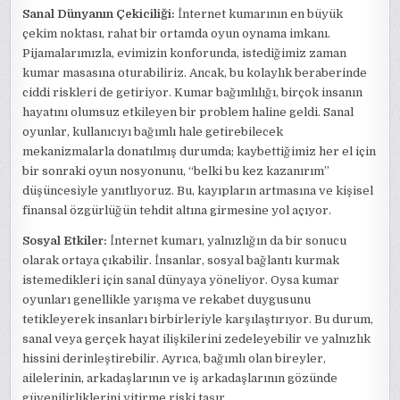
Sanal Dünyanın Çekiciliği:
İnternet kumarının en büyük
çekim noktası, rahat bir ortamda oyun oynama imkanı.
Pijamalarımızla, evimizin konforunda, istediğimiz zaman
kumar masasına oturabiliriz. Ancak, bu kolaylık beraberinde
ciddi riskleri de getiriyor. Kumar bağımlılığı, birçok insanın
hayatını olumsuz etkileyen bir problem haline geldi. Sanal
oyunlar, kullanıcıyı bağımlı hale getirebilecek
mekanizmalarla donatılmış durumda; kaybettiğimiz her el için
bir sonraki oyun nosyonunu, “belki bu kez kazanırım”
düşüncesiyle yanıtlıyoruz. Bu, kayıpların artmasına ve kişisel
finansal özgürlüğün tehdit altına girmesine yol açıyor.
Sosyal Etkiler:
İnternet kumarı, yalnızlığın da bir sonucu
olarak ortaya çıkabilir. İnsanlar, sosyal bağlantı kurmak
istemedikleri için sanal dünyaya yöneliyor. Oysa kumar
oyunları genellikle yarışma ve rekabet duygusunu
tetikleyerek insanları birbirleriyle karşılaştırıyor. Bu durum,
sanal veya gerçek hayat ilişkilerini zedeleyebilir ve yalnızlık
hissini derinleştirebilir. Ayrıca, bağımlı olan bireyler,
ailelerinin, arkadaşlarının ve iş arkadaşlarının gözünde
güvenilirliklerini yitirme riski taşır.