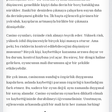
düşüncesi, genellikle kişiyi daha derin bir borç bataklığına
sürükler. Sanki bir denizden çıkmaya çalışırken suyun daha
da derinleşmesi gibidir bu. İlk başta eğlenceli görünen bir
yolculuk, kayıpların artmasıyla birlikte bir çıkmaza
dönüşebilir.
Casino oyunları, özünde risk almayı teşvik eder. Yüksek risk,
yüksek ödül düşüncesiyle birçok kişi masaya oturur. Ama
peki, bu risklerin kontrol edilebileceğini düşünüyor
musunuz? Birçok kişi, kaybettikçe kazanma arzusu duyar ve
bu durum, kontrol kaybına yol açar. Bu süreç, bir döngü haline
gelirken, oyuncunun mali durumunu ağır bir şekilde
etkileyebilir.
Bir çok insan, casinonun sunduğu özgürlük duygusuna
kapılırken; aslında kaybettiği paranın özgürlüğü kısıtladığını
fark etmez. Bu, sadece bir oyun değil, aynı zamanda duygusal
bir savaş alanıdır. Casino oyunlarını oynarken dikkatli olmalı
ve kaybettiğinizde durabilmeyi öğrenmelisiniz. Unutmayın,
eğlencenin arkasında gizli bir mali kriz her zaman lurking!