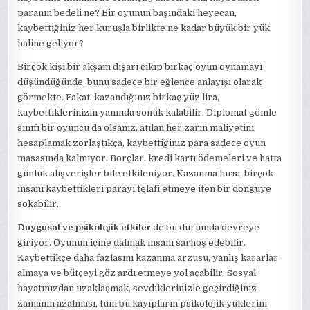
paranın bedeli ne? Bir oyunun başındaki heyecan,
kaybettiğiniz her kuruşla birlikte ne kadar büyük bir yük
haline geliyor?
Birçok kişi bir akşam dışarı çıkıp birkaç oyun oynamayı
düşündüğünde, bunu sadece bir eğlence anlayışı olarak
görmekte. Fakat, kazandığınız birkaç yüz lira,
kaybettiklerinizin yanında sönük kalabilir. Diplomat gömle
sınıfı bir oyuncu da olsanız, atılan her zarın maliyetini
hesaplamak zorlaştıkça, kaybettiğiniz para sadece oyun
masasında kalmıyor. Borçlar, kredi kartı ödemeleri ve hatta
günlük alışverişler bile etkileniyor. Kazanma hırsı, birçok
insanı kaybettikleri parayı telafi etmeye iten bir döngüye
sokabilir.
Duygusal ve psikolojik etkiler
de bu durumda devreye
giriyor. Oyunun içine dalmak insanı sarhoş edebilir.
Kaybettikçe daha fazlasını kazanma arzusu, yanlış kararlar
almaya ve bütçeyi göz ardı etmeye yol açabilir. Sosyal
hayatınızdan uzaklaşmak, sevdiklerinizle geçirdiğiniz
zamanın azalması, tüm bu kayıpların psikolojik yüklerini