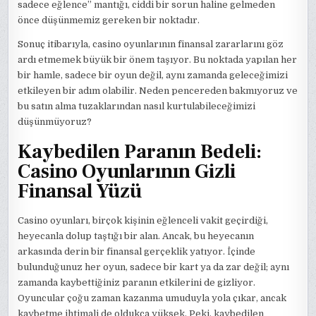
sadece eğlence” mantığı, ciddi bir sorun haline gelmeden
önce düşünmemiz gereken bir noktadır.
Sonuç itibarıyla, casino oyunlarının finansal zararlarını göz
ardı etmemek büyük bir önem taşıyor. Bu noktada yapılan her
bir hamle, sadece bir oyun değil, aynı zamanda geleceğimizi
etkileyen bir adım olabilir. Neden pencereden bakmıyoruz ve
bu satın alma tuzaklarından nasıl kurtulabileceğimizi
düşünmüyoruz?
Kaybedilen Paranın Bedeli:
Casino Oyunlarının Gizli
Finansal Yüzü
Casino oyunları, birçok kişinin eğlenceli vakit geçirdiği,
heyecanla dolup taştığı bir alan. Ancak, bu heyecanın
arkasında derin bir finansal gerçeklik yatıyor. İçinde
bulunduğunuz her oyun, sadece bir kart ya da zar değil; aynı
zamanda kaybettiğiniz paranın etkilerini de gizliyor.
Oyuncular çoğu zaman kazanma umuduyla yola çıkar, ancak
kaybetme ihtimali de oldukça yüksek. Peki, kaybedilen