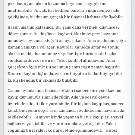
paralar, oyuncuların kazanma heyecanı, kayıplarını
unutturabilir. Ancak, kaybedilen paralar sindirilemez hale
geldiğinde, bu durum gerçek bir finansal kabusa dönüşebilir.
Bazen insanın kafasında ‘Bir şans daha vermek’ düşüncesi
döner durur. Bu düşünce, kaybettiklerimizi geri kazanma
umuduyla oynama isteğini ortaya çıkarır. Ama bu durum çoğu
zaman yanılgıya yol açar. Kayıplar genelde artar ve sonuç
olarak maddi durumumuz zayıflar. İşte burada, bir başka
yanılsama devreye girer: “Ben kontrol altındayım.” Ama
gerçekten öyle mi? Bu sorunun yanıtı çoğu zaman hayırdır.
Kontrol kaybolduğunda, zararın boyutu o kadar büyüyebilir
ki, kişi kendini bir çıkmazda bulabilir.
Casino oyunlarının finansal etkileri sadece bireysel kazanç-
kayıp durumuyla sınırlı değildir. Aile ve sosyal çevre
üzerinden de etkiler yaratabilir. Bir kişinin kayıpları, sadece
kendi bütçesini değil, aynı zamanda sevdiklerinin hayatını da
etkileyebilir. Cemiyet içinde yaşanan bu tür kayıplar, sosyal
bağları zayıflatabilir ve zor durumlara yol açabilir. Fakat
çoğumuz bu riskleri göz ardı etme eğilimindeyiz. “Hepsi