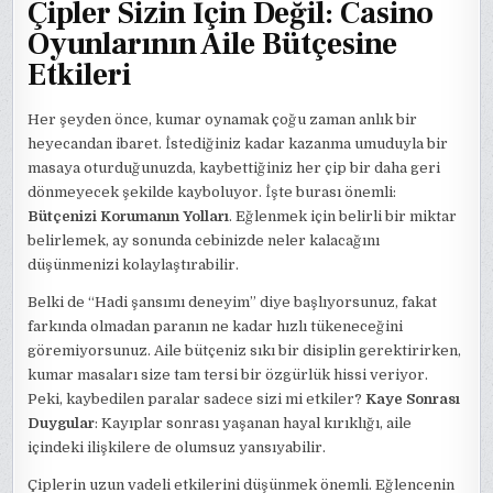
Çipler Sizin İçin Değil: Casino
Oyunlarının Aile Bütçesine
Etkileri
Her şeyden önce, kumar oynamak çoğu zaman anlık bir
heyecandan ibaret. İstediğiniz kadar kazanma umuduyla bir
masaya oturduğunuzda, kaybettiğiniz her çip bir daha geri
dönmeyecek şekilde kayboluyor. İşte burası önemli:
Bütçenizi Korumanın Yolları
. Eğlenmek için belirli bir miktar
belirlemek, ay sonunda cebinizde neler kalacağını
düşünmenizi kolaylaştırabilir.
Belki de “Hadi şansımı deneyim” diye başlıyorsunuz, fakat
farkında olmadan paranın ne kadar hızlı tükeneceğini
göremiyorsunuz. Aile bütçeniz sıkı bir disiplin gerektirirken,
kumar masaları size tam tersi bir özgürlük hissi veriyor.
Peki, kaybedilen paralar sadece sizi mi etkiler?
Kaye Sonrası
Duygular
: Kayıplar sonrası yaşanan hayal kırıklığı, aile
içindeki ilişkilere de olumsuz yansıyabilir.
Çiplerin uzun vadeli etkilerini düşünmek önemli. Eğlencenin