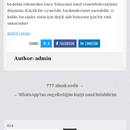
bedelini ödemeden önce, bütçenizi nasıl yönetebileceğinizi
düşünün. Küçük bir oyun bile, birikimlerinizi sarsabilir. O
halde, bu çipler sizin için değil, aile bütçeniz için bir risk
unsurudur!
mobil casino
SHARE:
X
FACEBOOK
LINKEDIN
Author:
admin
Yazı
777 almak nedir →
gezinmesi
← WhatsApp’tan engellediğim kişiyi nasıl bulabilirim
Ara