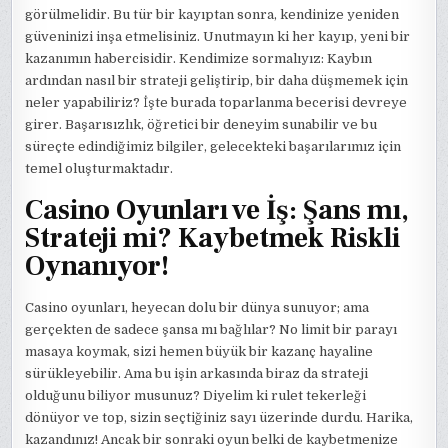
görülmelidir. Bu tür bir kayıptan sonra, kendinize yeniden
güveninizi inşa etmelisiniz. Unutmayın ki her kayıp, yeni bir
kazanımın habercisidir. Kendimize sormalıyız: Kaybın
ardından nasıl bir strateji geliştirip, bir daha düşmemek için
neler yapabiliriz? İşte burada toparlanma becerisi devreye
girer. Başarısızlık, öğretici bir deneyim sunabilir ve bu
süreçte edindiğimiz bilgiler, gelecekteki başarılarımız için
temel oluşturmaktadır.
Casino Oyunları ve İş: Şans mı,
Strateji mi? Kaybetmek Riskli
Oynanıyor!
Casino oyunları, heyecan dolu bir dünya sunuyor; ama
gerçekten de sadece şansa mı bağlılar? No limit bir parayı
masaya koymak, sizi hemen büyük bir kazanç hayaline
sürükleyebilir. Ama bu işin arkasında biraz da strateji
olduğunu biliyor musunuz? Diyelim ki rulet tekerleği
dönüyor ve top, sizin seçtiğiniz sayı üzerinde durdu. Harika,
kazandınız! Ancak bir sonraki oyun belki de kaybetmenize