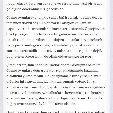
neden olacak. İşte, burada şans ve stratejinin nasıl bir araya
geldiğine odaklanmamız gerekiyor.
Casino oyunları genellikle şansa bağlı olarak görülse de, bu
tamamen doğru değil. Evet, zarlar atılıyor ve kartlar
dağıtılıyor; ama oyuncuların kararları da önemli. Örneğin, bir
blackjack oyununda hangi kartın geleceğini bilemezsiniz.
Ancak risklerinizi yönetmek, doğru zamanlarda yükselmek
veya pes etmek gibi stratejik hamleler yaparak kazanma
şansınızı artırabilirsiniz. Bu, oyunlarda sadece şansın değil,
oyuncunun becerisinin de etkili olduğunu gösteriyor.
Şimdi, stratejinin neden bu kadar önemli olduğuna bakalım.
Casino oyunları, doğru strateji geliştirdiğinizde kazanma
olasılığını yükseltebilir. Poker oynamak, bir oyuncu olarak
diğerlerini okuyabilmekle ilgilidir; empati yeteneğinizi
kullanarak ne zaman blöf yapabilir veya ne zaman gerçekleri
ortaya koyabilirsiniz. Aynı alkışlarla bezenmiş bir orkestrada
enstrümanı doğru çalmak gibidir. Eğer uzattığınız kartlarla
doğru oynarsanız, büyük ödül sizin olabilir.
Unutmayın ki casino dünyası risk doludur. Herkes kaybetme