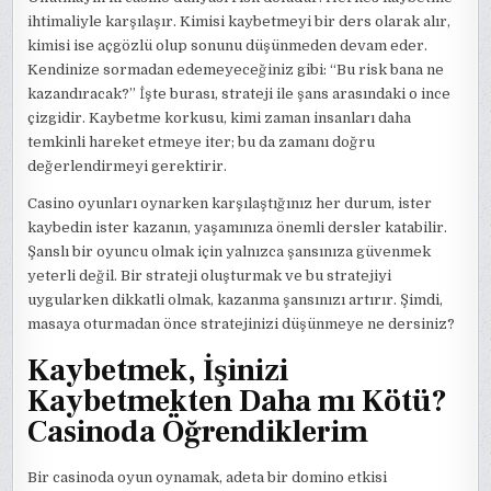
ihtimaliyle karşılaşır. Kimisi kaybetmeyi bir ders olarak alır,
kimisi ise açgözlü olup sonunu düşünmeden devam eder.
Kendinize sormadan edemeyeceğiniz gibi: “Bu risk bana ne
kazandıracak?” İşte burası, strateji ile şans arasındaki o ince
çizgidir. Kaybetme korkusu, kimi zaman insanları daha
temkinli hareket etmeye iter; bu da zamanı doğru
değerlendirmeyi gerektirir.
Casino oyunları oynarken karşılaştığınız her durum, ister
kaybedin ister kazanın, yaşamınıza önemli dersler katabilir.
Şanslı bir oyuncu olmak için yalnızca şansınıza güvenmek
yeterli değil. Bir strateji oluşturmak ve bu stratejiyi
uygularken dikkatli olmak, kazanma şansınızı artırır. Şimdi,
masaya oturmadan önce stratejinizi düşünmeye ne dersiniz?
Kaybetmek, İşinizi
Kaybetmekten Daha mı Kötü?
Casinoda Öğrendiklerim
Bir casinoda oyun oynamak, adeta bir domino etkisi