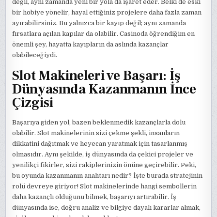
değil, aynı zamanda yeni bir yola da işaret eder. Belki de eski
bir hobiye yönelir, hayal ettiğiniz projelere daha fazla zaman
ayırabilirsiniz. Bu yalnızca bir kayıp değil; aynı zamanda
fırsatlara açılan kapılar da olabilir. Casinoda öğrendiğim en
önemli şey, hayatta kayıpların da aslında kazançlar
olabileceğiydi.
Slot Makineleri ve Başarı: İş
Dünyasında Kazanmanın İnce
Çizgisi
Başarıya giden yol, bazen beklenmedik kazançlarla dolu
olabilir. Slot makinelerinin sizi çekme şekli, insanların
dikkatini dağıtmak ve heyecan yaratmak için tasarlanmış
olmasıdır. Aynı şekilde, iş dünyasında da çekici projeler ve
yenilikçi fikirler, sizi rakiplerinizin önüne geçirebilir. Peki,
bu oyunda kazanmanın anahtarı nedir? İşte burada stratejinin
rolü devreye giriyor! Slot makinelerinde hangi sembollerin
daha kazançlı olduğunu bilmek, başarıyı artırabilir. İş
dünyasında ise, doğru analiz ve bilgiye dayalı kararlar almak,