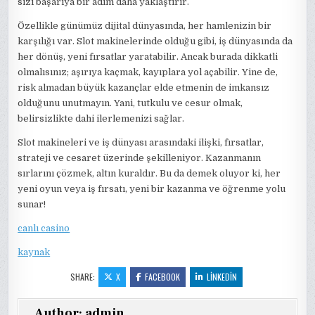
sizi başarıya bir adım daha yaklaştırır.
Özellikle günümüz dijital dünyasında, her hamlenizin bir
karşılığı var. Slot makinelerinde olduğu gibi, iş dünyasında da
her dönüş, yeni fırsatlar yaratabilir. Ancak burada dikkatli
olmalısınız; aşırıya kaçmak, kayıplara yol açabilir. Yine de,
risk almadan büyük kazançlar elde etmenin de imkansız
olduğunu unutmayın. Yani, tutkulu ve cesur olmak,
belirsizlikte dahi ilerlemenizi sağlar.
Slot makineleri ve iş dünyası arasındaki ilişki, fırsatlar,
strateji ve cesaret üzerinde şekilleniyor. Kazanmanın
sırlarını çözmek, altın kuraldır. Bu da demek oluyor ki, her
yeni oyun veya iş fırsatı, yeni bir kazanma ve öğrenme yolu
sunar!
canlı casino
kaynak
SHARE:
X
FACEBOOK
LINKEDIN
Author:
admin