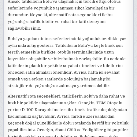
Ancak, tatilcilerin Bolu'ya ulaşmak için tercih ettiği otobüs
seferlerinde yoğunluk yaşanması sıkça karşılaşılan bir
durumdur. Neyse ki, alternatif rota seçenekleri ile bu
yoğunluğu hafifletebilir ve rahat bir tatil deneyimi
sağlayabilirsiniz.
Bolu'ya yapılan otobüs seferlerindeki yoğunluk özellikle yaz
aylarında artış gösterir. Tatilcilerin Bolu'yu keşfetmek için
tercih etmesiyle birlikte, otobüs terminallerinde uzun
kuyruklar oluşabilir ve bilet bulmak zorlaşabilir. Bu nedenle,
tatilcilerin planlı bir şekilde seyahat etmeleri ve biletlerini
önceden satın almaları önemlidir. Ayrıca, hafta içi seyahat
etmek veya erken saatlerde yolculuğa başlamak gibi
stratejiler de yoğunluğu azaltmaya yardımcı olabilir.
Alternatif rota seçenekleri, tatilcilerin Bolu'ya daha rahat ve
hızlı bir şekilde ulaşmalarını sağlar. Örneğin, TEM Otoyolu
yerine D-100 Karayolu'nu tercih etmek, trafik sıkışıklığından
kaçınmanızı sağlayabilir. Ayrıca, farklı güzergahlardan
geçerek doğal güzelliklerle dolu rotalarda keyifli bir yolculuk
yapabilirsiniz. Örneğin, Abant Gölü ve Yedigöller gibi popüler
turistik noktaları ziyaret edebilir ve Bolu'nun eşsiz doğa