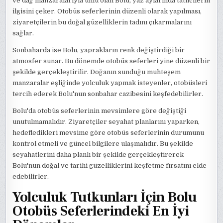
ve dağ manzaralarıyla ünlü olan Bolu, yaz aylarında tatilcilerin
ilgisini çeker. Otobüs seferlerinin düzenli olarak yapılması,
ziyaretçilerin bu doğal güzelliklerin tadını çıkarmalarını
sağlar.
Sonbaharda ise Bolu, yaprakların renk değiştirdiği bir
atmosfer sunar. Bu dönemde otobüs seferleri yine düzenli bir
şekilde gerçekleştirilir. Doğanın sunduğu muhteşem
manzaralar eşliğinde yolculuk yapmak isteyenler, otobüsleri
tercih ederek Bolu'nun sonbahar cazibesini keşfedebilirler.
Bolu'da otobüs seferlerinin mevsimlere göre değiştiği
unutulmamalıdır. Ziyaretçiler seyahat planlarını yaparken,
hedefledikleri mevsime göre otobüs seferlerinin durumunu
kontrol etmeli ve güncel bilgilere ulaşmalıdır. Bu şekilde
seyahatlerini daha planlı bir şekilde gerçekleştirerek
Bolu'nun doğal ve tarihi güzelliklerini keşfetme fırsatını elde
edebilirler.
Yolculuk Tutkunları İçin Bolu
Otobüs Seferlerindeki En İyi