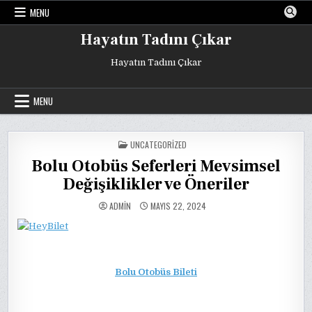
Skip
MENU
to
content
Hayatın Tadını Çıkar
Hayatın Tadını Çıkar
MENU
POSTED
UNCATEGORIZED
IN
Bolu Otobüs Seferleri Mevsimsel
Değişiklikler ve Öneriler
ADMIN
MAYIS 22, 2024
Bolu Otobüs Bileti