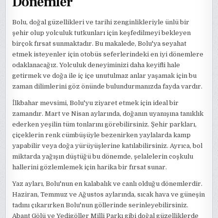
Dönemler
Bolu, doğal güzellikleri ve tarihi zenginlikleriyle ünlü bir
şehir olup yolculuk tutkunları için keşfedilmeyi bekleyen
birçok fırsat sunmaktadır. Bu makalede, Bolu'ya seyahat
etmek isteyenler için otobüs seferlerindeki en iyi dönemlere
odaklanacağız. Yolculuk deneyiminizi daha keyifli hale
getirmek ve doğa ile iç içe unutulmaz anlar yaşamak için bu
zaman dilimlerini göz önünde bulundurmanızda fayda vardır.
İlkbahar mevsimi, Bolu'yu ziyaret etmek için ideal bir
zamandır. Mart ve Nisan aylarında, doğanın uyanışına tanıklık
ederken yeşilin tüm tonlarını görebilirsiniz. Şehir parkları,
çiçeklerin renk cümbüşüyle bezenirken yaylalarda kamp
yapabilir veya doğa yürüyüşlerine katılabilirsiniz. Ayrıca, bol
miktarda yağışın düştüğü bu dönemde, şelalelerin coşkulu
hallerini gözlemlemek için harika bir fırsat sunar.
Yaz ayları, Bolu'nun en kalabalık ve canlı olduğu dönemlerdir.
Haziran, Temmuz ve Ağustos aylarında, sıcak hava ve güneşin
tadını çıkarırken Bolu'nun göllerinde serinleyebilirsiniz.
Abant Gölü ve Yedigöller Milli Parkı gibi doğal güzelliklerde