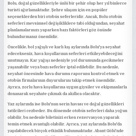
Bolu, doğal güzellikleriyle ünlü bir şehir olup her yıl binlerce
turisti ağırlamaktadır. Şehre ulaşım için en popüler
seçeneklerden biri otobüs seferleridir. Ancak, Bolu otobüs
seferleri mevsimsel değişikliklere tabi olduğundan, seyahat
planlamalarınızı yaparken bazı faktörleri göz önünde
bulundurmanız önemlidir.
Öncelikle, bol yağışlı ve karlı kış aylarında Bolu'ya seyahat
edecekseniz, hava koşullarının seferleri etkileyebileceğini
unutmayın. Kar yağışı nedeniyle yol durumunda gecikmeler
yaşanabilir veya bazı seferler iptal edilebilir. Bu nedenle,
seyahat öncesinde hava durumu raporunu kontrol etmek ve
otobüs firmalarının duyurularını takip etmek önemlidir.
Ayrıca, zorlu hava koşullarına uygun giysiler ve ekipmanlarla
donanarak seyahate çıkmak da akıllıca olacaktır.
Yaz aylarında ise Bolu'nun serin havası ve doğal güzellikleri
tatilcileri cezbeder. Bu dönemde otobüs seferleri daha yoğun
olabilir, bu nedenle biletinizi erken rezervasyon yaparak
temin etmek avantajlı olabilir. Ayrıca, yaz aylarında Bolu'da
yapılabilecek birçok etkinlik bulunmaktadır. Abant Gölü'nde