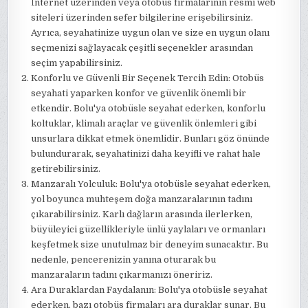
İnternet üzerinden veya otobüs firmalarının resmi web
siteleri üzerinden sefer bilgilerine erişebilirsiniz.
Ayrıca, seyahatinize uygun olan ve size en uygun olanı
seçmenizi sağlayacak çeşitli seçenekler arasından
seçim yapabilirsiniz.
Konforlu ve Güvenli Bir Seçenek Tercih Edin: Otobüs
seyahati yaparken konfor ve güvenlik önemli bir
etkendir. Bolu'ya otobüsle seyahat ederken, konforlu
koltuklar, klimalı araçlar ve güvenlik önlemleri gibi
unsurlara dikkat etmek önemlidir. Bunları göz önünde
bulundurarak, seyahatinizi daha keyifli ve rahat hale
getirebilirsiniz.
Manzaralı Yolculuk: Bolu'ya otobüsle seyahat ederken,
yol boyunca muhteşem doğa manzaralarının tadını
çıkarabilirsiniz. Karlı dağların arasında ilerlerken,
büyüleyici güzellikleriyle ünlü yaylaları ve ormanları
keşfetmek size unutulmaz bir deneyim sunacaktır. Bu
nedenle, pencerenizin yanına oturarak bu
manzaraların tadını çıkarmanızı öneririz.
Ara Duraklardan Faydalanın: Bolu'ya otobüsle seyahat
ederken, bazı otobüs firmaları ara duraklar sunar. Bu