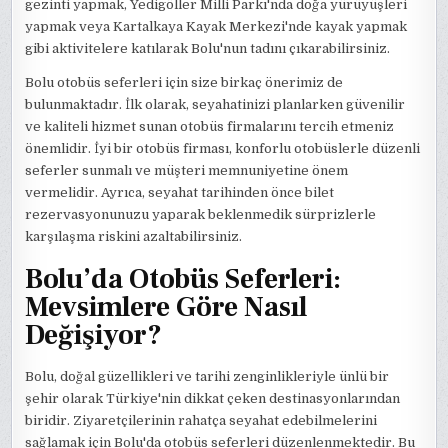
gezinti yapmak, Yedigöller Milli Parkı'nda doğa yürüyüşleri
yapmak veya Kartalkaya Kayak Merkezi'nde kayak yapmak
gibi aktivitelere katılarak Bolu'nun tadını çıkarabilirsiniz.
Bolu otobüs seferleri için size birkaç önerimiz de
bulunmaktadır. İlk olarak, seyahatinizi planlarken güvenilir
ve kaliteli hizmet sunan otobüs firmalarını tercih etmeniz
önemlidir. İyi bir otobüs firması, konforlu otobüslerle düzenli
seferler sunmalı ve müşteri memnuniyetine önem
vermelidir. Ayrıca, seyahat tarihinden önce bilet
rezervasyonunuzu yaparak beklenmedik sürprizlerle
karşılaşma riskini azaltabilirsiniz.
Bolu’da Otobüs Seferleri:
Mevsimlere Göre Nasıl
Değişiyor?
Bolu, doğal güzellikleri ve tarihi zenginlikleriyle ünlü bir
şehir olarak Türkiye'nin dikkat çeken destinasyonlarından
biridir. Ziyaretçilerinin rahatça seyahat edebilmelerini
sağlamak için Bolu'da otobüs seferleri düzenlenmektedir. Bu