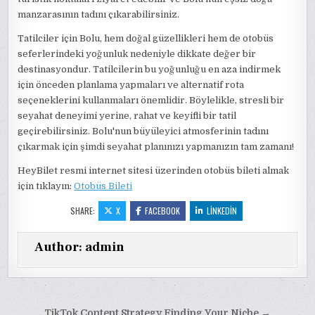
manzarasının tadını çıkarabilirsiniz.
Tatilciler için Bolu, hem doğal güzellikleri hem de otobüs
seferlerindeki yoğunluk nedeniyle dikkate değer bir
destinasyondur. Tatilcilerin bu yoğunluğu en aza indirmek
için önceden planlama yapmaları ve alternatif rota
seçeneklerini kullanmaları önemlidir. Böylelikle, stresli bir
seyahat deneyimi yerine, rahat ve keyifli bir tatil
geçirebilirsiniz. Bolu'nun büyüleyici atmosferinin tadını
çıkarmak için şimdi seyahat planınızı yapmanızın tam zamanı!
HeyBilet resmi internet sitesi üzerinden otobüs bileti almak
için tıklayın:
Otobüs Bileti
SHARE:
X
FACEBOOK
LINKEDIN
Author:
admin
TikTok Content Strategy Finding Your Niche →