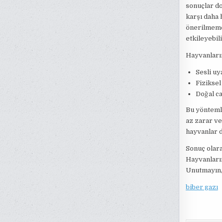
sonuçlar do
karşı daha 
önerilmeme
etkileyebili
Hayvanların
Sesli uy
Fiziksel
Doğal ca
Bu yöntemle
az zarar ve
hayvanlar d
Sonuç olara
Hayvanların
Unutmayın, 
biber gazı