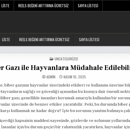
LISTE
REELS BEĞENI ARTTIRMA ÜCRETSIZ
SAYFA LISTESI
LISTE
REELS BEĞENI ARTTIRMA ÜCRETSIZ
SAYFA LISTESI
POSTED
UNCATEGORIZED
IN
r Gazı ile Hayvanlara Müdahale Edilebil
ADMIN
KASIM 10, 2025
, biber gazının hayvanlar üzerindeki etkileri ve kullanımı üzerine bil
Hayvanların sağlığı ve güvenliği açısından bu konuya dair önemli nokta
. Biber gazı, genellikle insanları korumak amacıyla kullanılan bir savun
anlar üzerinde de benzer etkiler yaratabilir. Peki, bu durumda biber 
karşı kullanmak ne kadar doğru? İşte bu sorunun yanıtını bulmaya çalı
 içerdiği kapsaisin maddesi sayesinde, gözlerde ve solunum yollarında
 İnsanlar için bu durum geçici bir rahatsızlık yaratırken, hayvanlar içi