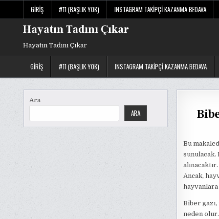
Skip
GIRIŞ
#11 (BAŞLIK YOK)
INSTAGRAM TAKIPÇI KAZANMA BEDAVA
to
content
Hayatın Tadını Çıkar
Hayatın Tadını Çıkar
GIRIŞ
#11 (BAŞLIK YOK)
INSTAGRAM TAKIPÇI KAZANMA BEDAVA
Ara
Bibe
ARA
Bu makalede
sunulacak. 
alınacaktır
Ancak, hayv
hayvanlara 
Biber gazı,
neden olur.