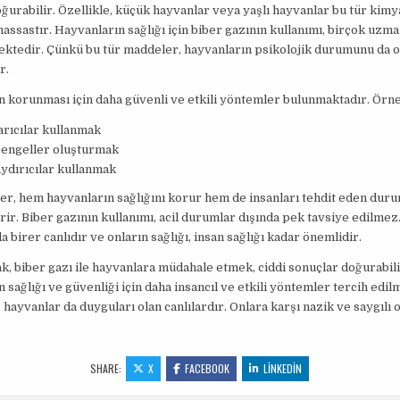
ğurabilir. Özellikle, küçük hayvanlar veya yaşlı hayvanlar bu tür kimy
hassastır. Hayvanların sağlığı için biber gazının kullanımı, birçok uzm
ktedir. Çünkü bu tür maddeler, hayvanların psikolojik durumunu da 
r.
 korunması için daha güvenli ve etkili yöntemler bulunmaktadır. Örne
arıcılar kullanmak
 engeller oluşturmak
ydırıcılar kullanmak
r, hem hayvanların sağlığını korur hem de insanları tehdit eden dur
rir. Biber gazının kullanımı, acil durumlar dışında pek tavsiye edilme
a birer canlıdır ve onların sağlığı, insan sağlığı kadar önemlidir.
k, biber gazı ile hayvanlara müdahale etmek, ciddi sonuçlar doğurabili
 sağlığı ve güvenliği için daha insancıl ve etkili yöntemler tercih edilm
hayvanlar da duyguları olan canlılardır. Onlara karşı nazik ve saygılı o
SHARE:
X
FACEBOOK
LINKEDIN