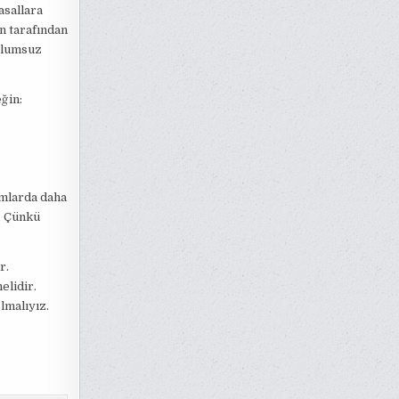
asallara
an tarafından
olumsuz
ğin:
umlarda daha
z. Çünkü
r.
elidir.
lmalıyız.