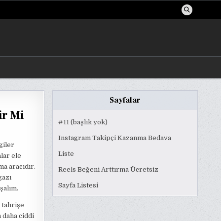
Sayfalar
ir Mi
#11 (başlık yok)
Instagram Takipçi Kazanma Bedava
giler
Liste
lar ele
ma aracıdır.
Reels Beğeni Arttırma Ücretsiz
gazı
Sayfa Listesi
şalım.
 tahrişe
n daha ciddi